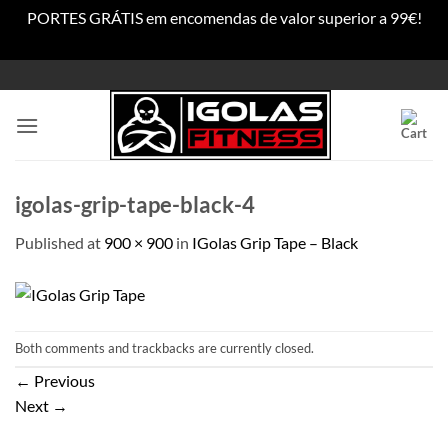
PORTES GRÁTIS em encomendas de valor superior a 99€!
Dismiss
Skip
to
content
igolas-grip-tape-black-4
Published
at
900 × 900
in
IGolas Grip Tape – Black
Both comments and trackbacks are currently closed.
←
Previous
Next
→