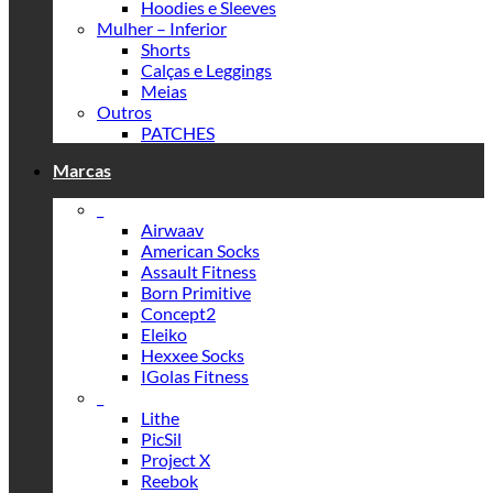
Hoodies e Sleeves
Mulher – Inferior
Shorts
Calças e Leggings
Meias
Outros
PATCHES
Marcas
_
Airwaav
American Socks
Assault Fitness
Born Primitive
Concept2
Eleiko
Hexxee Socks
IGolas Fitness
_
Lithe
PicSil
Project X
Reebok