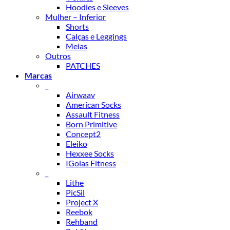
Hoodies e Sleeves
Mulher – Inferior
Shorts
Calças e Leggings
Meias
Outros
PATCHES
Marcas
_
Airwaav
American Socks
Assault Fitness
Born Primitive
Concept2
Eleiko
Hexxee Socks
IGolas Fitness
_
Lithe
PicSil
Project X
Reebok
Rehband