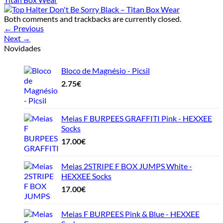
Both comments and trackbacks are currently closed.
←
Previous
Next
→
Novidades
Bloco de Magnésio - Picsil
2.75
€
Meias F BURPEES GRAFFITI Pink - HEXXEE
Socks
17.00
€
Meias 2STRIPE F BOX JUMPS White -
HEXXEE Socks
17.00
€
Meias F BURPEES Pink & Blue - HEXXEE