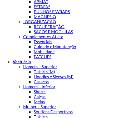
ABMAT
ESTAFAS
PUNHOS E WRAPS
MAGNESIO
_ORGANIZAÇÃO
RECUPERAÇÃO
SACOS E MOCHILAS
Complementos Atleta
Essenciais
Cuidado e Manutenção
Mobilidade
PATCHES
Vestuário
Homem – Superior
T-shirts (M)
Hoodies e Sleeves (M)
Casacos
Homem – Inferior
Shorts
Calças
Meias
Mulher – Superior
Soutiens Desportivos
T-shirts