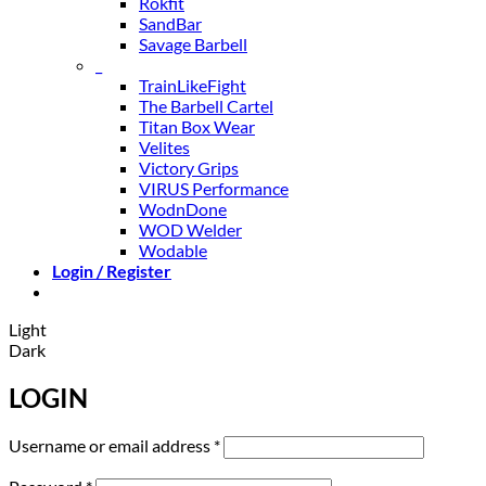
Rokfit
SandBar
Savage Barbell
_
TrainLikeFight
The Barbell Cartel
Titan Box Wear
Velites
Victory Grips
VIRUS Performance
WodnDone
WOD Welder
Wodable
Login / Register
Light
Dark
LOGIN
Required
Username or email address
*
Required