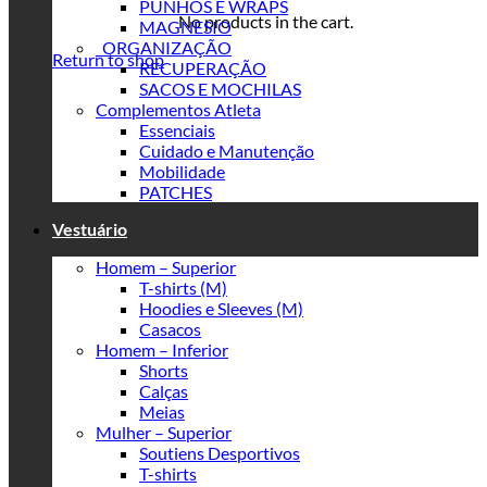
PUNHOS E WRAPS
No products in the cart.
MAGNESIO
_ORGANIZAÇÃO
Return to shop
RECUPERAÇÃO
SACOS E MOCHILAS
Complementos Atleta
Essenciais
Cuidado e Manutenção
Mobilidade
PATCHES
Vestuário
Homem – Superior
T-shirts (M)
Hoodies e Sleeves (M)
Casacos
Homem – Inferior
Shorts
Calças
Meias
Mulher – Superior
Soutiens Desportivos
T-shirts