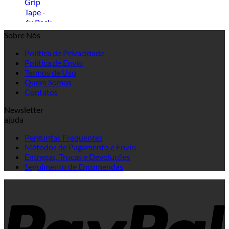
Sobre Nós
Política de Privacidade
Política de Envio
Termos de Uso
Quem Somos
Contatos
Newsletter
ajuda
Perguntas Frequentes
Métodos de Pagamento e Envio
Entregas, Trocas e Devoluções
Seguimento de Encomendas
P