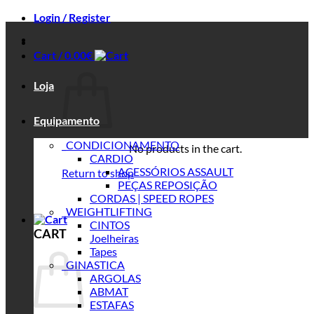
Login / Register
Cart /
0.00
€
Loja
Equipamento
_CONDICIONAMENTO
No products in the cart.
CARDIO
ACESSÓRIOS ASSAULT
Return to shop
PEÇAS REPOSIÇÃO
CORDAS | SPEED ROPES
_WEIGHTLIFTING
CINTOS
CART
Joelheiras
Tapes
_GINASTICA
ARGOLAS
ABMAT
ESTAFAS