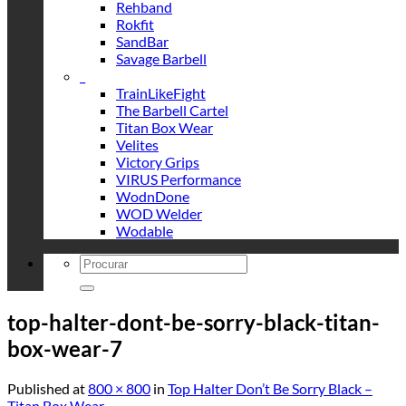
Rehband
Rokfit
SandBar
Savage Barbell
_
TrainLikeFight
The Barbell Cartel
Titan Box Wear
Velites
Victory Grips
VIRUS Performance
WodnDone
WOD Welder
Wodable
Search
for:
top-halter-dont-be-sorry-black-titan-
box-wear-7
Published
at
800 × 800
in
Top Halter Don’t Be Sorry Black –
Titan Box Wear