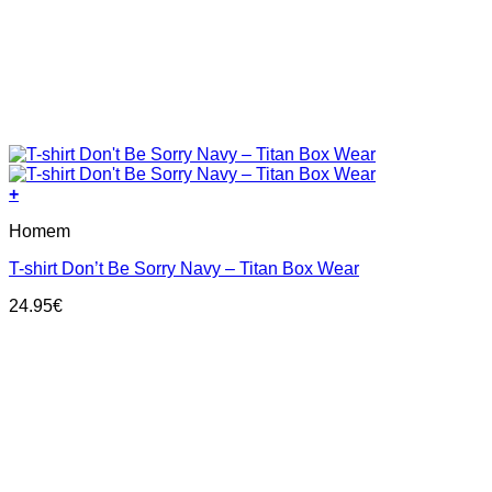
+
This
Homem
product
has
T-shirt Don’t Be Sorry Navy – Titan Box Wear
multiple
variants.
24.95
€
The
options
may
be
chosen
on
the
product
page