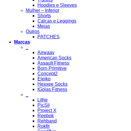
Hoodies e Sleeves
Mulher – Inferior
Shorts
Calças e Leggings
Meias
Outros
PATCHES
Marcas
_
Airwaav
American Socks
Assault Fitness
Born Primitive
Concept2
Eleiko
Hexxee Socks
IGolas Fitness
_
Lithe
PicSil
Project X
Reebok
Rehband
Rokfit