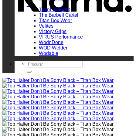
_
TrainLikeFight
The Barbell Cartel
Titan Box Wear
Velites
Victory Grips
VIRUS Performance
WodnDone
WOD Welder
Wodable
Search
for: