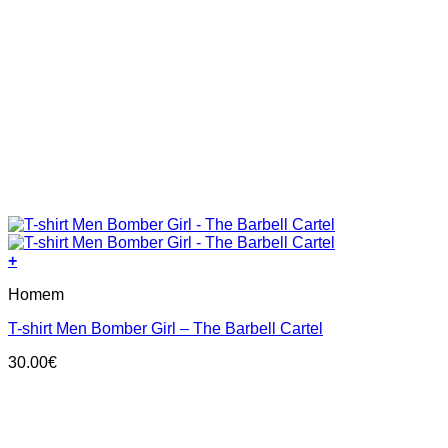
+
This
Homem
product
has
T-shirt Men Bomber Girl – The Barbell Cartel
multiple
variants.
30.00
€
The
options
may
be
chosen