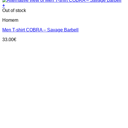
+
This
Out of stock
product
Homem
has
multiple
Men T-shirt COBRA – Savage Barbell
variants.
The
33.00
€
options
may
be
chosen
on
the
product
page