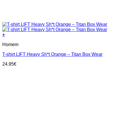
+
This
Homem
product
has
T-shirt LIFT Heavy Sh*t Orange – Titan Box Wear
multiple
variants.
24.95
€
The
options
may
be
chosen
on
the
product
page