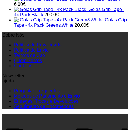
6.00
€
IGolas Grip Tape -
4x Pack Black
20.00
€
IGolas Grip
Tape - 4x Pack Green&White
20.00
€
Sobre Nós
Política de Privacidade
Política de Envio
Termos de Uso
Quem Somos
Contatos
Newsletter
ajuda
Perguntas Frequentes
Métodos de Pagamento e Envio
Entregas, Trocas e Devoluções
Seguimento de Encomendas
P