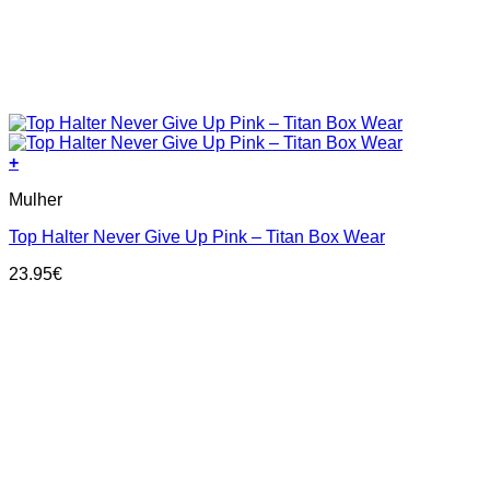
+
This
Mulher
product
has
Top Halter Never Give Up Pink – Titan Box Wear
multiple
variants.
23.95
€
The
options
may
be
chosen
on
the
product
page