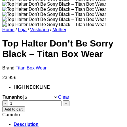
Home
/
Loja
/
Vestuário
/
Mulher
Top Halter Don’t Be Sorry
Black – Titan Box Wear
Brand:
Titan Box Wear
23.95
€
HIGH NECKLINE
Tamanho
Clear
Top
Halter
Add to cart
Don't
Carrinho
Be
Sorry
Description