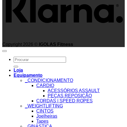
Copyright 2026 ©
IGOLAS Fitness
Search
for:
Loja
Equipamento
_CONDICIONAMENTO
CARDIO
ACESSÓRIOS ASSAULT
PEÇAS REPOSIÇÃO
CORDAS | SPEED ROPES
_WEIGHTLIFTING
CINTOS
Joelheiras
Tapes
_GINASTICA