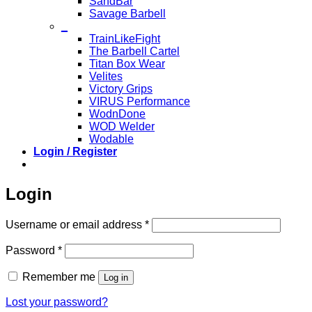
SandBar
Savage Barbell
_
TrainLikeFight
The Barbell Cartel
Titan Box Wear
Velites
Victory Grips
VIRUS Performance
WodnDone
WOD Welder
Wodable
Login / Register
Login
Required
Username or email address
*
Required
Password
*
Remember me
Log in
Lost your password?