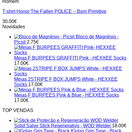
Homem
has
multiple
T-shirt Honor The Fallen POLICE – Born Primitive
variants.
The
30.00
€
options
Novidades
may
be
Bloco de Magnésio -
chosen
Picsil
2.75
€
on
the
product
Meias F BURPEES GRAFFITI Pink - HEXXEE Socks
page
17.00
€
Meias 2STRIPE F BOX JUMPS White - HEXXEE
Socks
17.00
€
Meias F BURPEES Pink & Blue - HEXXEE Socks
17.00
€
TOP VENDAS
Solid Salve Stick Regenerativo - WOD Welder
18.00
€
IGolas Grip Tape - Black