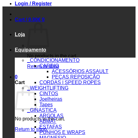
Login / Register
Cart /
0.00
€
0
Loja
Equipamento
No products in the cart.
_CONDICIONAMENTO
CARDIO
Return to shop
ACESSÓRIOS ASSAULT
0
PEÇAS REPOSIÇÃO
Cart
CORDAS | SPEED ROPES
_WEIGHTLIFTING
CINTOS
Joelheiras
Tapes
_GINASTICA
ARGOLAS
No products in the cart.
ABMAT
ESTAFAS
Return to shop
PUNHOS E WRAPS
MAGNESIO