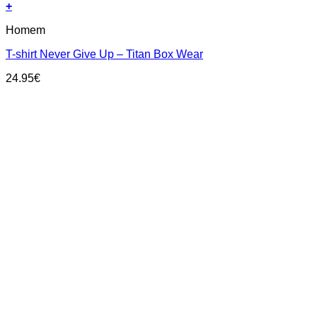
+
This
Homem
product
has
T-shirt Never Give Up – Titan Box Wear
multiple
variants.
24.95
€
The
options
may
be
chosen
on
the
product
page