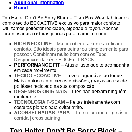
Black
Additional information
–
Brand
Titan
Box
Top Halter Don’t Be Sorry Black – Titan Box Wear fabricados
Wear
com o tecido ECOACTIVE exclusivo para maior conforto.
quantity
Utilizamos poliéster reciclado, algodão e rayon. Apenas
foram usadas costuras planas para maior conforto.
HIGH NECKLINE
– Maior cobertura sem sacrificar o
conforto. São ideais para treinar ou simplesmente para
passear. Combinam muito bem com os Tops
Desportivos da série EDGE e T-BACK
PERFORMANCE FIT
– Ajuste justo que te acompanha
em cada movimento
TECIDO ECOACTIVE
–
Leve e agradável ao toque.
Mais conforto com menos emissões, graças ao uso de
poliéster reciclado na sua composição
DESENHOS ORIGINAIS
–
Eles não deixam ninguém
indiferente
TECNOLOGIA F-SEAM
–
Feitas inteiramente com
costuras planas para evitar atrito.
ACONSELHADAS PARA
– Treino funcional | ginásio |
corrida | cross training
Top Halter Don’t Be Sorry Black –