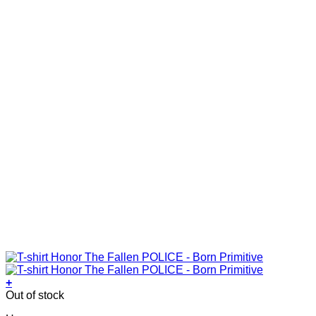
on
the
product
page
+
This
Out of stock
product