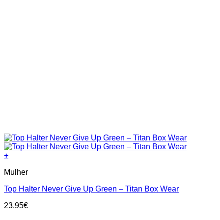
+
This
Mulher
product
has
Top Halter Never Give Up Green – Titan Box Wear
multiple
variants.
23.95
€
The
options