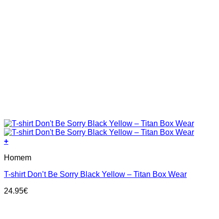
+
This
Homem
product
has
T-shirt Don’t Be Sorry Black Yellow – Titan Box Wear
multiple
variants.
24.95
€
The
options
may