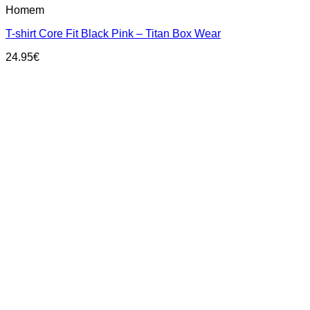
Homem
product
has
T-shirt Core Fit Black Pink – Titan Box Wear
multiple
variants.
24.95
€
The
options
may
be
chosen
on
the
product
page