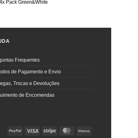
- 4x Pack Green&White
UDA
guntas Frequentes
odos de Pagamento e Envio
regas, Trocas e Devoluções
uimento de Encomendas
PayPal
Visa
Stripe
MasterCard
Klarna