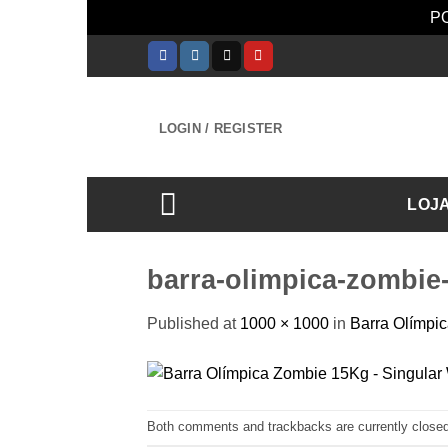
PO
Skip
to
content
LOGIN / REGISTER
LOJ
barra-olimpica-zombie
Published
at
1000 × 1000
in
Barra Olímpi
Both comments and trackbacks are currently closed