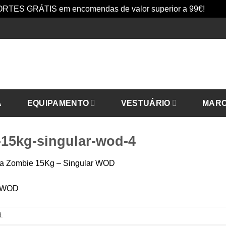
RTES GRÁTIS em encomendas de valor superior a 99€!
Dism
A
EQUIPAMENTO
VESTUÁRIO
MAR
-15kg-singular-wod-4
ca Zombie 15Kg – Singular WOD
.