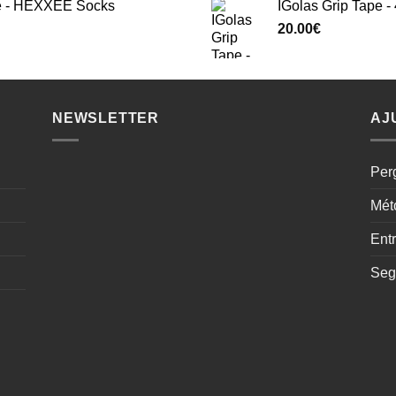
e - HEXXEE Socks
IGolas Grip Tape 
20.00
€
NEWSLETTER
AJ
Per
Mét
Ent
Seg