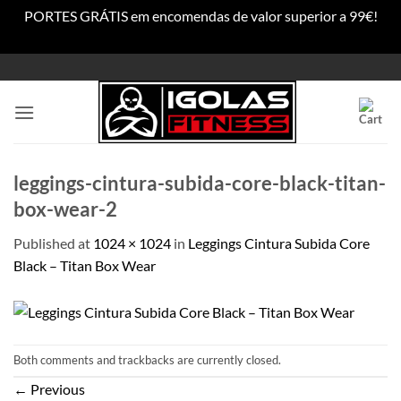
PORTES GRÁTIS em encomendas de valor superior a 99€!
Dismiss
Skip
to
content
leggings-cintura-subida-core-black-titan-
box-wear-2
Published
at
1024 × 1024
in
Leggings Cintura Subida Core
Black – Titan Box Wear
Both comments and trackbacks are currently closed.
←
Previous