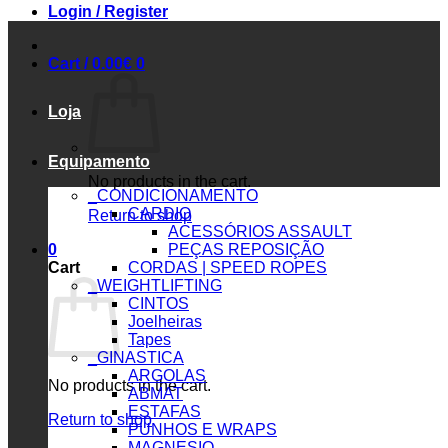
Login / Register
Cart /
0.00
€
0
Loja
Equipamento
No products in the cart.
_CONDICIONAMENTO
CARDIO
Return to shop
ACESSÓRIOS ASSAULT
0
PEÇAS REPOSIÇÃO
Cart
CORDAS | SPEED ROPES
_WEIGHTLIFTING
CINTOS
Joelheiras
Tapes
_GINASTICA
ARGOLAS
No products in the cart.
ABMAT
ESTAFAS
Return to shop
PUNHOS E WRAPS
MAGNESIO