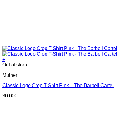
+
This
Out of stock
product
Mulher
has
multiple
Classic Logo Crop T-Shirt Pink – The Barbell Cartel
variants.
The
30.00
€
options
may
be
chosen
on
the
product
page