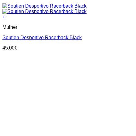
+
This
Mulher
product
has
Soutien Desportivo Racerback Black
multiple
variants.
45.00
€
The
options
may
be
chosen
on
the
product
page