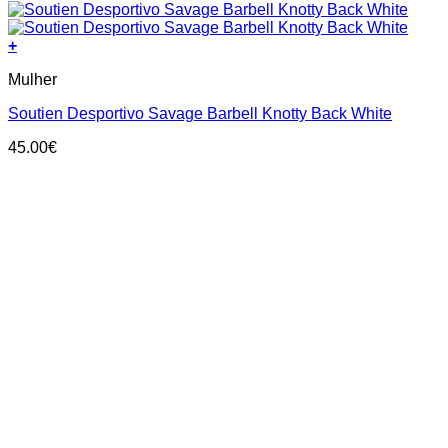
+
This
Mulher
product
has
Soutien Desportivo Savage Barbell Knotty Back White
multiple
variants.
45.00
€
The
options
may
be
chosen
on
the
product
page