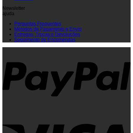
Newsletter
ajuda
Perguntas Frequentes
Métodos de Pagamento e Envio
Entregas, Trocas e Devoluções
Seguimento de Encomendas
P
V