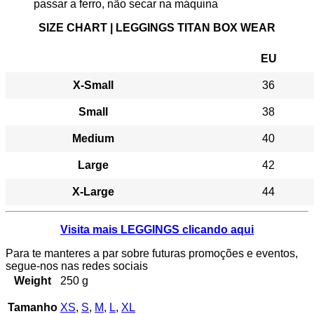
passar a ferro, não secar na máquina
SIZE CHART | LEGGINGS TITAN BOX WEAR
EU
X-Small
36
Small
38
Medium
40
Large
42
X-Large
44
Visita mais LEGGINGS clicando aqui
Para te manteres a par sobre futuras promoções e eventos,
segue-nos nas redes sociais
Weight
250 g
Tamanho
XS
,
S
,
M
,
L
,
XL