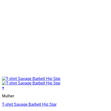
+
This
Mulher
product
has
T-shirt Savage Barbell Hip Star
multiple
variants.