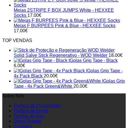
Meias 2STRIPE F BOX JUMPS White - HEXXEE
Socks
17.00
€
Meias F BURPEES Pink & Blue - HEXXEE Socks
17.00
€
TOP VENDAS
Solid Salve Stick Regenerativo - WOD Welder
18.00
€
IGolas Grip Tape - Black
6.00
€
IGolas Grip Tape -
4x Pack Black
20.00
€
IGolas Grip
Tape - 4x Pack Green&White
20.00
€
Sobre Nós
Política de Privacidade
Política de Envio
Termos de Uso
Quem Somos
Contatos