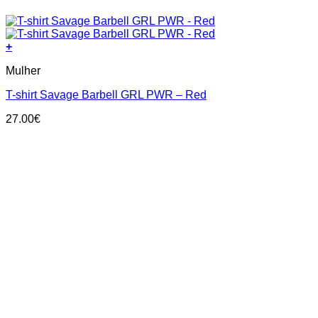
+
This
Mulher
product
has
T-shirt Savage Barbell GRL PWR – Red
multiple
variants.
27.00
€
The
options
may
be
chosen
on
the
product
page