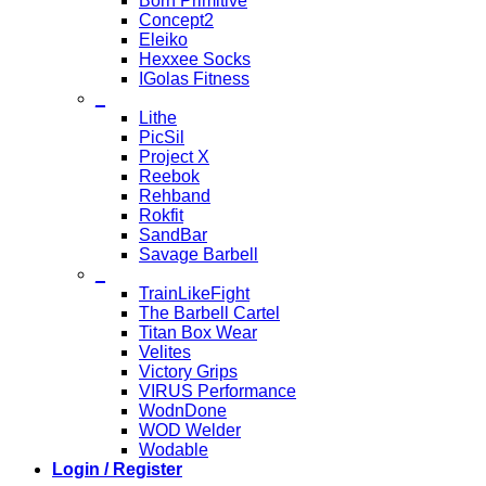
Born Primitive
Concept2
Eleiko
Hexxee Socks
IGolas Fitness
_
Lithe
PicSil
Project X
Reebok
Rehband
Rokfit
SandBar
Savage Barbell
_
TrainLikeFight
The Barbell Cartel
Titan Box Wear
Velites
Victory Grips
VIRUS Performance
WodnDone
WOD Welder
Wodable
Login / Register