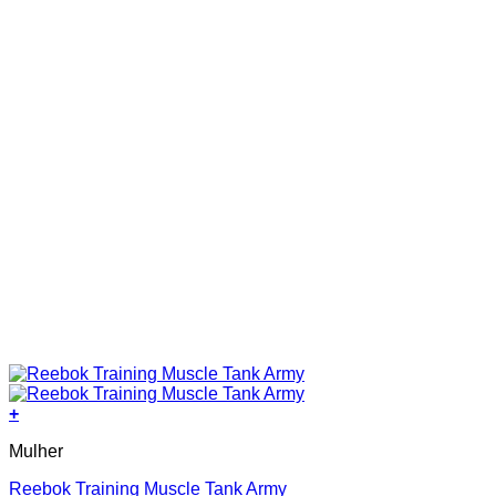
the
product
page
+
This
Mulher
product
has
Reebok Training Muscle Tank Army
multiple