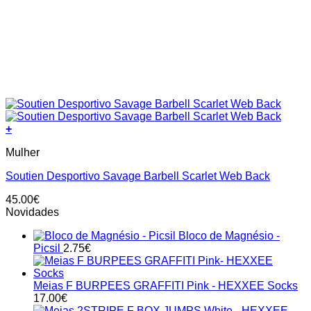
+
This
Mulher
product
has
Soutien Desportivo Savage Barbell Scarlet Web Back
multiple
variants.
45.00
€
The
Novidades
options
may
Bloco de Magnésio -
be
Picsil
2.75
€
chosen
on
the
Meias F BURPEES GRAFFITI Pink - HEXXEE Socks
product
17.00
€
page