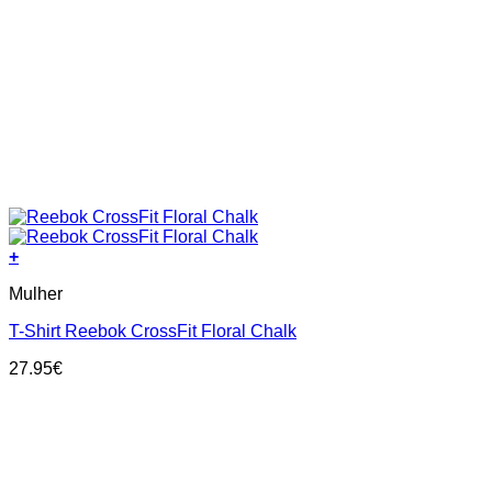
+
This
Mulher
product
has
T-Shirt Reebok CrossFit Floral Chalk
multiple
variants.
27.95
€
The
options
may
be
chosen
on