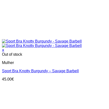
+
This
Out of stock
product
Mulher
has
multiple
Sport Bra Knotty Burgundy – Savage Barbell
variants.
The
45.00
€
options
may
be
chosen
on
the
product