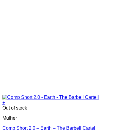
page
+
This
Out of stock
product
Mulher
has
multiple
Comp Short 2.0 – Earth – The Barbell Cartel
variants.