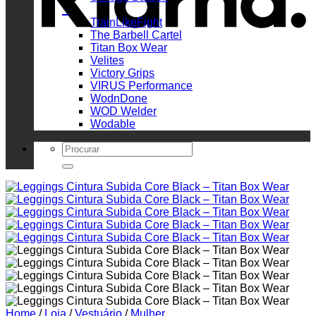
_
TrainLikeFight
The Barbell Cartel
Titan Box Wear
Velites
Victory Grips
VIRUS Performance
WodnDone
WOD Welder
Wodable
Search
for:
Home
/
Loja
/
Vestuário
/
Mulher