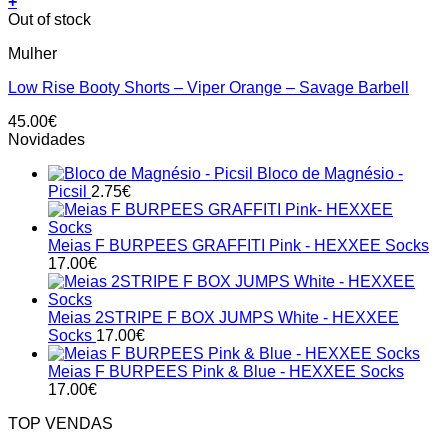
+
This
Out of stock
product
Mulher
has
multiple
Low Rise Booty Shorts – Viper Orange – Savage Barbell
variants.
The
45.00
€
options
Novidades
may
be
Bloco de Magnésio -
chosen
Picsil
2.75
€
on
the
product
Meias F BURPEES GRAFFITI Pink - HEXXEE Socks
page
17.00
€
Meias 2STRIPE F BOX JUMPS White - HEXXEE
Socks
17.00
€
Meias F BURPEES Pink & Blue - HEXXEE Socks
17.00
€
TOP VENDAS