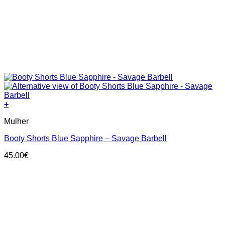
+
This
Mulher
product
has
Booty Shorts Blue Sapphire – Savage Barbell
multiple
variants.
45.00
€
The
options
may
be
chosen
on
the
product