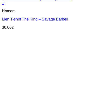
+
This
Homem
product
has
Men T-shirt The King – Savage Barbell
multiple
variants.
30.00
€
The
options
may
be
chosen
on
the
product
page