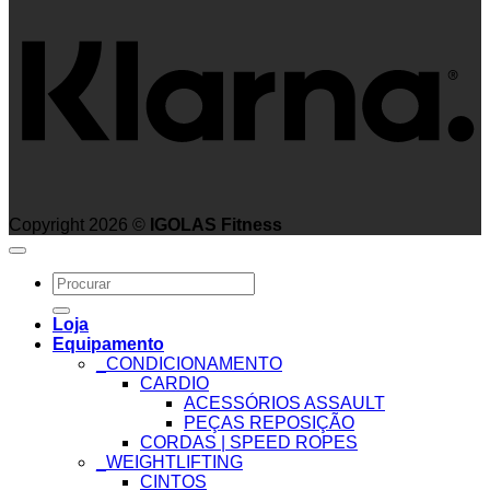
Copyright 2026 ©
IGOLAS Fitness
Search
for:
Loja
Equipamento
_CONDICIONAMENTO
CARDIO
ACESSÓRIOS ASSAULT
PEÇAS REPOSIÇÃO
CORDAS | SPEED ROPES
_WEIGHTLIFTING
CINTOS