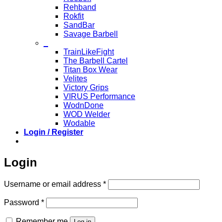
Rehband
Rokfit
SandBar
Savage Barbell
_
TrainLikeFight
The Barbell Cartel
Titan Box Wear
Velites
Victory Grips
VIRUS Performance
WodnDone
WOD Welder
Wodable
Login / Register
Login
Required
Username or email address
*
Required
Password
*
Remember me
Log in