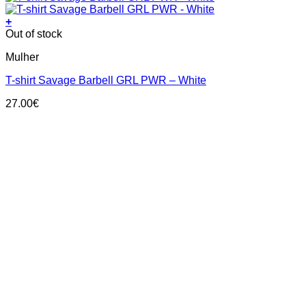
+
This
Out of stock
product
Mulher
has
multiple
T-shirt Savage Barbell GRL PWR – White
variants.
The
27.00
€
options
may
be
chosen
on
the
product
page