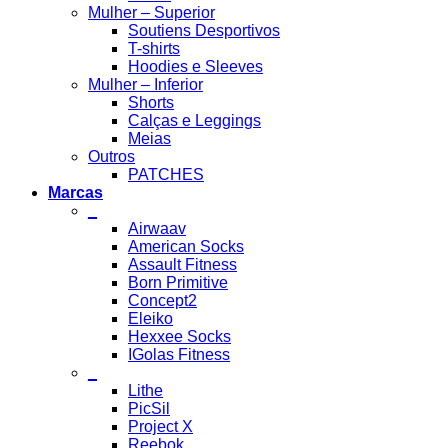
Mulher – Superior
Soutiens Desportivos
T-shirts
Hoodies e Sleeves
Mulher – Inferior
Shorts
Calças e Leggings
Meias
Outros
PATCHES
Marcas
_
Airwaav
American Socks
Assault Fitness
Born Primitive
Concept2
Eleiko
Hexxee Socks
IGolas Fitness
_
Lithe
PicSil
Project X
Reebok