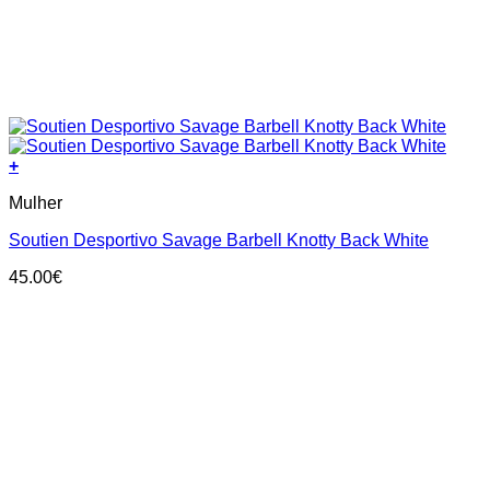
+
This
Mulher
product
has
Soutien Desportivo Savage Barbell Knotty Back White
multiple
variants.
45.00
€
The
options
may
be
chosen
on
the
product
page