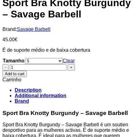
Sport Bra Knotty Burgundy
– Savage Barbell
Brand:
Savage Barbell
45.00
€
É de suporte médio e de baixa cobertura
Tamanho
Clear
Sport
Bra
Add to cart
Knotty
Carrinho
Burgundy
-
Description
Savage
Additional information
Barbell
Brand
quantity
Sport Bra Knotty Burgundy – Savage Barbell
Sport Bra Knotty Burgundy – Savage Barbell é um soutien
desportivo para as mulheres activas. É de suporte médio e
baixa cobertura. É ideal para as mulheres que querem