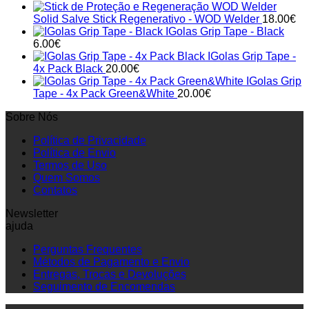
Solid Salve Stick Regenerativo - WOD Welder
18.00
€
IGolas Grip Tape - Black
6.00
€
IGolas Grip Tape -
4x Pack Black
20.00
€
IGolas Grip
Tape - 4x Pack Green&White
20.00
€
Sobre Nós
Política de Privacidade
Política de Envio
Termos de Uso
Quem Somos
Contatos
Newsletter
ajuda
Perguntas Frequentes
Métodos de Pagamento e Envio
Entregas, Trocas e Devoluções
Seguimento de Encomendas