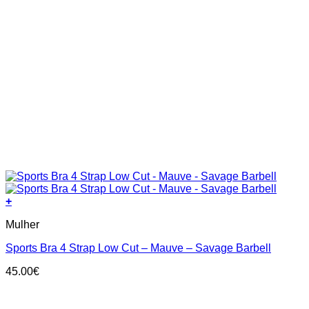
+
This
Mulher
product
has
Sports Bra 4 Strap Low Cut – Mauve – Savage Barbell
multiple
variants.
45.00
€
The
options
may