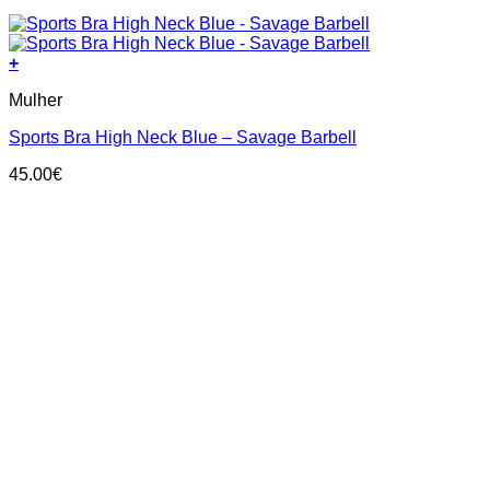
+
This
Mulher
product
has
Sports Bra High Neck Blue – Savage Barbell
multiple
variants.
45.00
€
The
options
may
be
chosen
on
the
product
page