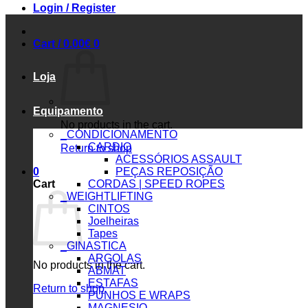
Login / Register
Cart /
0.00
€
0
Loja
Equipamento
No products in the cart.
_CONDICIONAMENTO
CARDIO
Return to shop
ACESSÓRIOS ASSAULT
0
PEÇAS REPOSIÇÃO
Cart
CORDAS | SPEED ROPES
_WEIGHTLIFTING
CINTOS
Joelheiras
Tapes
_GINASTICA
ARGOLAS
No products in the cart.
ABMAT
ESTAFAS
Return to shop
PUNHOS E WRAPS
MAGNESIO