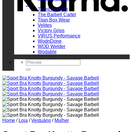
_
TrainLikeFight
The Barbell Cartel
Titan Box Wear
Velites
Victory Grips
VIRUS Performance
WodnDone
WOD Welder
Wodable
Search
for:
Home
/
Loja
/
Vestuário
/
Mulher