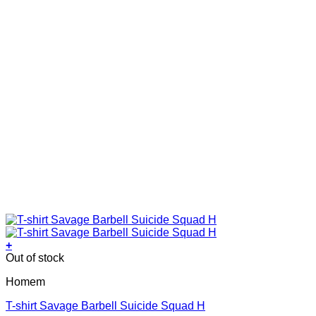
page
+
This
Out of stock
product
Homem
has
multiple
T-shirt Savage Barbell Suicide Squad H
variants.