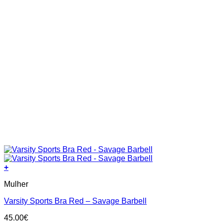
page
+
This
Mulher
product
has
Varsity Sports Bra Red – Savage Barbell
multiple
variants.
45.00
€
The