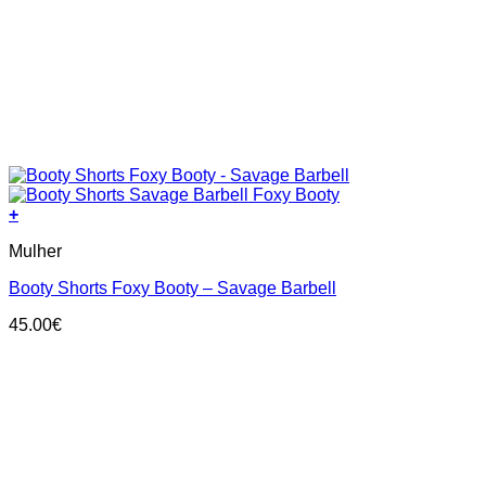
+
This
Mulher
product
has
Booty Shorts Foxy Booty – Savage Barbell
multiple
variants.
45.00
€
The
options
may
be
chosen
on
the
product