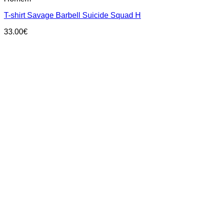
multiple
T-shirt Savage Barbell Suicide Squad H
variants.
The
33.00
€
options
may
be
chosen
on
the
product
page