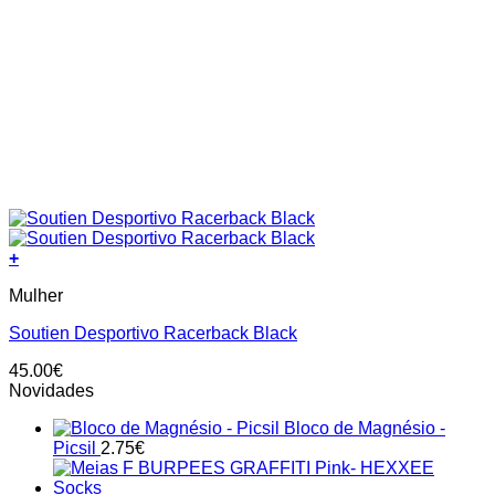
+
This
Mulher
product
has
Soutien Desportivo Racerback Black
multiple
variants.
45.00
€
The
Novidades
options
may
Bloco de Magnésio -
be
Picsil
2.75
€
chosen
on