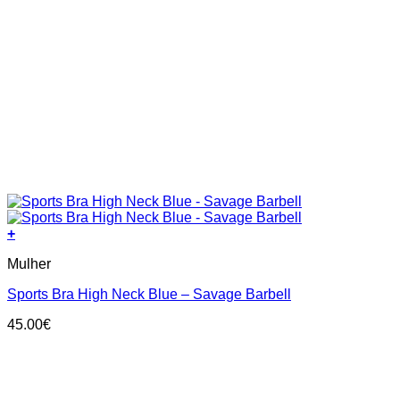
+
This
Mulher
product
has
Sports Bra High Neck Blue – Savage Barbell
multiple
variants.
45.00
€
The
options
may
be
chosen