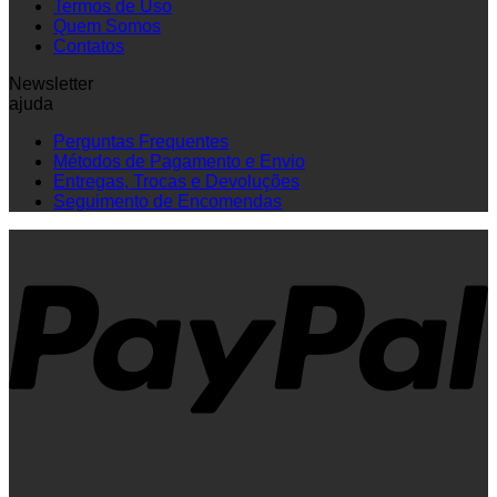
Termos de Uso
Quem Somos
Contatos
Newsletter
ajuda
Perguntas Frequentes
Métodos de Pagamento e Envio
Entregas, Trocas e Devoluções
Seguimento de Encomendas
P
V