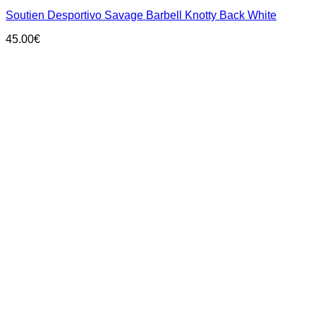
has
Soutien Desportivo Savage Barbell Knotty Back White
multiple
variants.
45.00
€
The
options
may
be
chosen
on
the
product
page