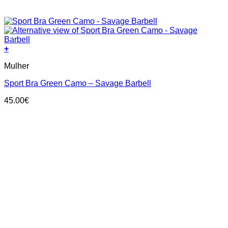
+
This
Mulher
product
has
Sport Bra Green Camo – Savage Barbell
multiple
variants.
45.00
€
The
options
may
be
chosen
on
the
product
page