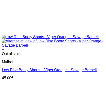
+
This
Out of stock
product
Mulher
has
multiple
Low Rise Booty Shorts – Viper Orange – Savage Barbell
variants.
The
45.00
€
options
may
be
chosen
on
the
product