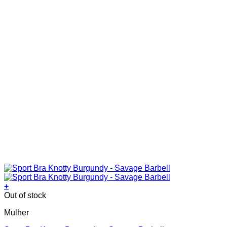
page
+
This
Out of stock
product
Mulher
has
multiple