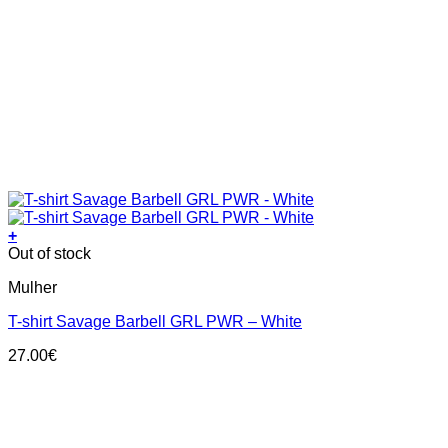
+
This
Out of stock
product
Mulher
has
multiple
T-shirt Savage Barbell GRL PWR – White
variants.
The
27.00
€
options
may
be
chosen
on