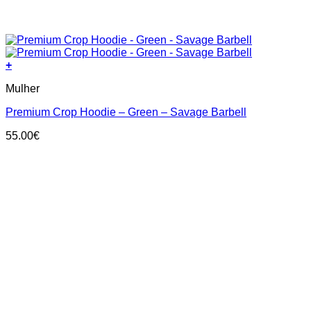
+
This
Mulher
product
has
Premium Crop Hoodie – Green – Savage Barbell
multiple
variants.
55.00
€
The
options
may
be
chosen
on
the
product
page