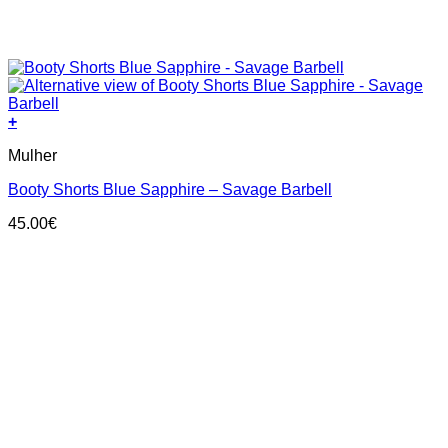
+
This
Mulher
product
has
Booty Shorts Blue Sapphire – Savage Barbell
multiple
variants.
45.00
€
The
options
may
be
chosen
on
the
product
page