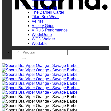
_
TrainLikeFight
The Barbell Cartel
Titan Box Wear
Velites
Victory Grips
VIRUS Performance
WodnDone
WOD Welder
Wodable
Search
for: