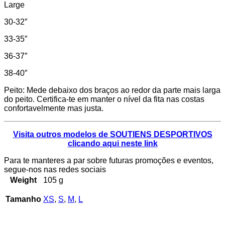
Large
30-32″
33-35″
36-37″
38-40″
Peito: Mede debaixo dos braços ao redor da parte mais larga
do peito. Certifica-te em manter o nível da fita nas costas
confortavelmente mas justa.
Visita outros modelos de SOUTIENS DESPORTIVOS
clicando aqui neste link
Para te manteres a par sobre futuras promoções e eventos,
segue-nos nas redes sociais
Weight
105 g
Tamanho
XS
,
S
,
M
,
L