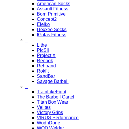
American Socks
Assault Fitness
Born Primitive
Concept2
Eleiko
Hexxee Socks
IGolas Fitness
_
Lithe
PicSil
Project X
Reebok
Rehband
Rokfit
SandBar
Savage Barbell
_
TrainLikeFight
The Barbell Cartel
Titan Box Wear
Velites
Victory Grips
VIRUS Performance
WodnDone
WOD Welder