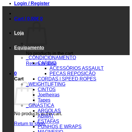
Login / Register
Cart /
0.00
€
0
Loja
Equipamento
No products in the cart.
_CONDICIONAMENTO
CARDIO
Return to shop
ACESSÓRIOS ASSAULT
0
PEÇAS REPOSIÇÃO
Cart
CORDAS | SPEED ROPES
_WEIGHTLIFTING
CINTOS
Joelheiras
Tapes
_GINASTICA
ARGOLAS
No products in the cart.
ABMAT
ESTAFAS
Return to shop
PUNHOS E WRAPS
MAGNESIO