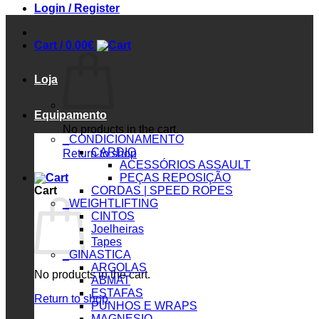
Login / Register
Cart /
0.00
€
Loja
Equipamento
No products in the cart.
_CONDICIONAMENTO
CARDIO
Return to shop
ACESSÓRIOS ASSAULT
PEÇAS REPOSIÇÃO
Cart
CORDAS | SPEED ROPES
_WEIGHTLIFTING
CINTOS
Joelheiras
Tapes
_GINASTICA
ARGOLAS
No products in the cart.
ABMAT
ESTAFAS
Return to shop
PUNHOS E WRAPS
MAGNESIO