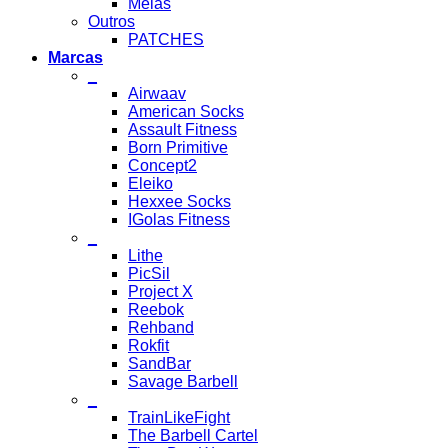
Meias
Outros
PATCHES
Marcas
_
Airwaav
American Socks
Assault Fitness
Born Primitive
Concept2
Eleiko
Hexxee Socks
IGolas Fitness
_
Lithe
PicSil
Project X
Reebok
Rehband
Rokfit
SandBar
Savage Barbell
_
TrainLikeFight
The Barbell Cartel