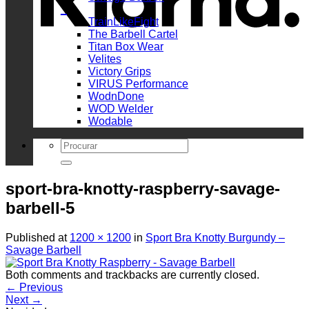
_
TrainLikeFight
The Barbell Cartel
Titan Box Wear
Velites
Victory Grips
VIRUS Performance
WodnDone
WOD Welder
Wodable
Search
for:
sport-bra-knotty-raspberry-savage-
barbell-5
Published
at
1200 × 1200
in
Sport Bra Knotty Burgundy –
Savage Barbell
Both comments and trackbacks are currently closed.
←
Previous
Next
→