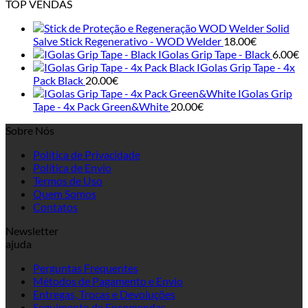
TOP VENDAS
Solid
Salve Stick Regenerativo - WOD Welder
18.00
€
IGolas Grip Tape - Black
6.00
€
IGolas Grip Tape - 4x
Pack Black
20.00
€
IGolas Grip
Tape - 4x Pack Green&White
20.00
€
Sobre Nós
Política de Privacidade
Política de Envio
Termos de Uso
Quem Somos
Contatos
Newsletter
ajuda
Perguntas Frequentes
Métodos de Pagamento e Envio
Entregas, Trocas e Devoluções
Seguimento de Encomendas