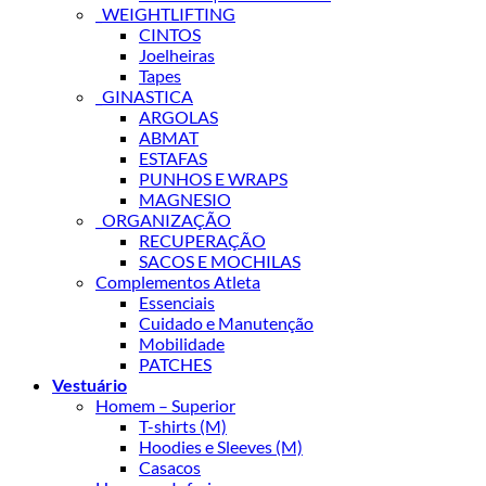
_WEIGHTLIFTING
CINTOS
Joelheiras
Tapes
_GINASTICA
ARGOLAS
ABMAT
ESTAFAS
PUNHOS E WRAPS
MAGNESIO
_ORGANIZAÇÃO
RECUPERAÇÃO
SACOS E MOCHILAS
Complementos Atleta
Essenciais
Cuidado e Manutenção
Mobilidade
PATCHES
Vestuário
Homem – Superior
T-shirts (M)
Hoodies e Sleeves (M)
Casacos