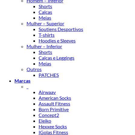
Homem – Inferior
Shorts
Calças
Meias
Mulher – Superior
Soutiens Desportivos
T-shirts
Hoodies e Sleeves
Mulher – Inferior
Shorts
Calças e Leggings
Meias
Outros
PATCHES
Marcas
_
Airwaav
American Socks
Assault Fitness
Born Primitive
Concept2
Eleiko
Hexxee Socks
IGolas Fitness