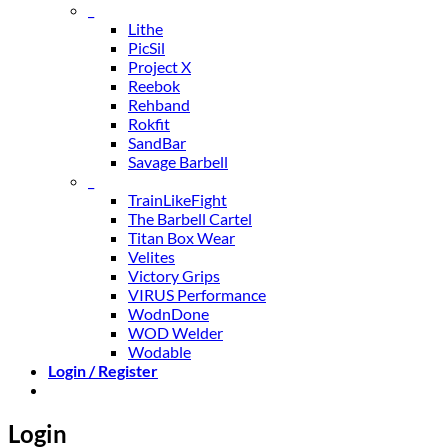
_
Lithe
PicSil
Project X
Reebok
Rehband
Rokfit
SandBar
Savage Barbell
_
TrainLikeFight
The Barbell Cartel
Titan Box Wear
Velites
Victory Grips
VIRUS Performance
WodnDone
WOD Welder
Wodable
Login / Register
Login