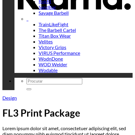
Rokfit
SandBar
Savage Barbell
_
TrainLikeFight
The Barbell Cartel
Titan Box Wear
Velites
Victory Grips
VIRUS Performance
WodnDone
WOD Welder
Wodable
Search
for:
Design
FL3 Print Package
Lorem ipsum dolor sit amet, consectetuer adipiscing elit, sed
diam nonummy nibh euismod tincidunt ut laoreet dolore