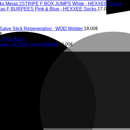
Meias 2STRIPE F BOX JUMPS White - HEXXEE Socks
17.
ias F BURPEES Pink & Blue - HEXXEE Socks
17.00
€
 Salve Stick Regenerativo - WOD Welder
18.00
€
€
x Pack Black
20.00
€
 Tape - 4x Pack Green&White
20.00
€