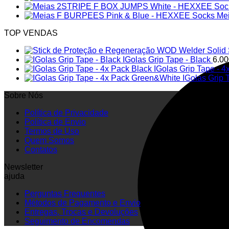
Me
TOP VENDAS
Solid
IGolas Grip Tape - Black
6.00
IGolas Grip Tape - 4
IGolas Grip
Sobre Nós
Política de Privacidade
Política de Envio
Termos de Uso
Quem Somos
Contatos
Newsletter
ajuda
Perguntas Frequentes
Métodos de Pagamento e Envio
Entregas, Trocas e Devoluções
Seguimento de Encomendas