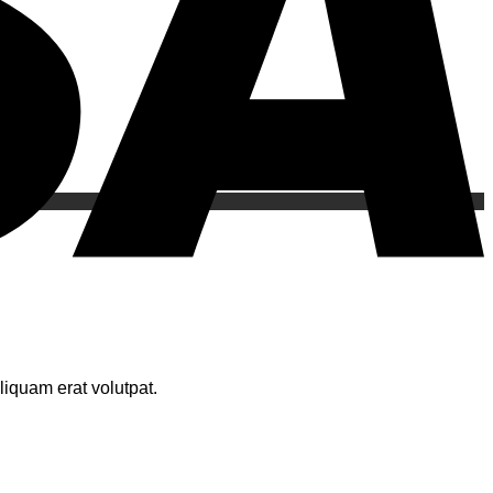
iquam erat volutpat.
S