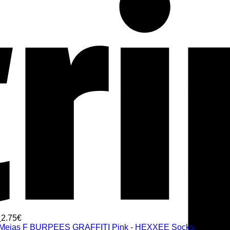
2.75
€
Meias F BURPEES GRAFFITI Pink - HEXXEE Socks
17.00
€