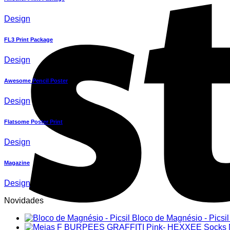
Design
FL3 Print Package
Design
Awesome Pencil Poster
Design
Flatsome Poster Print
Design
Magazine
Design
Novidades
Bloco de Magnésio - Picsil