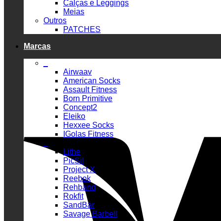
Calças e Leggings
Meias
Outros
PATCHES
Marcas
_
Airwaav
American Socks
Assault Fitness
Born Primitive
Concept2
Eleiko
Hexxee Socks
IGolas Fitness
_
Lithe
PicSil
Project X
Reebok
Rehband
Rokfit
SandBar
Savage Barbell