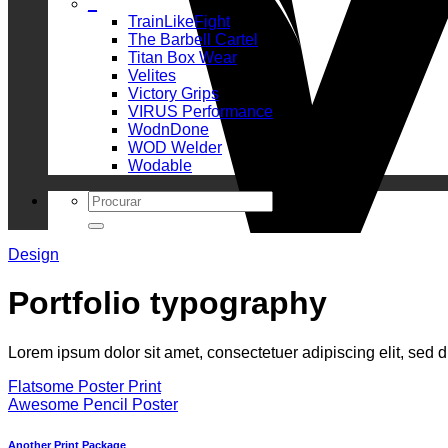
_
TrainLikeFight
The Barbell Cartel
Titan Box Wear
Velites
Victory Grips
VIRUS Performance
WodnDone
WOD Welder
Wodable
Search
for:
Design
Portfolio typography
Lorem ipsum dolor sit amet, consectetuer adipiscing elit, sed
Flatsome Poster Print
Awesome Pencil Poster
Another Print Package