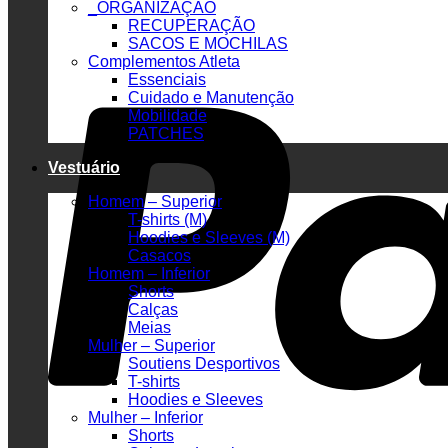
_ORGANIZAÇÃO
RECUPERAÇÃO
SACOS E MOCHILAS
Complementos Atleta
Essenciais
Cuidado e Manutenção
Mobilidade
PATCHES
Vestuário
Homem – Superior
T-shirts (M)
Hoodies e Sleeves (M)
Casacos
Homem – Inferior
Shorts
Calças
Meias
Mulher – Superior
Soutiens Desportivos
T-shirts
Hoodies e Sleeves
Mulher – Inferior
Shorts