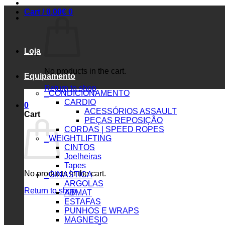
Cart /
0.00
€
0
Loja
No products in the cart.
Equipamento
Return to shop
_CONDICIONAMENTO
CARDIO
0
ACESSÓRIOS ASSAULT
Cart
PEÇAS REPOSIÇÃO
CORDAS | SPEED ROPES
_WEIGHTLIFTING
CINTOS
Joelheiras
Tapes
No products in the cart.
_GINASTICA
ARGOLAS
Return to shop
ABMAT
ESTAFAS
PUNHOS E WRAPS
MAGNESIO