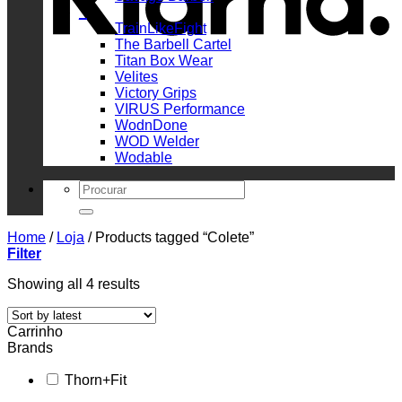
_
TrainLikeFight
The Barbell Cartel
Titan Box Wear
Velites
Victory Grips
VIRUS Performance
WodnDone
WOD Welder
Wodable
Search
for:
Home
/
Loja
/
Products tagged “Colete”
Filter
Sorted
Showing all 4 results
by
latest
Carrinho
Brands
Thorn+Fit