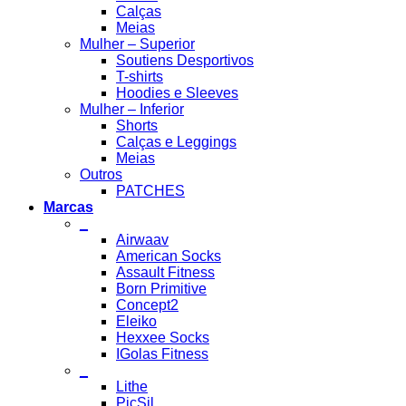
Calças
Meias
Mulher – Superior
Soutiens Desportivos
T-shirts
Hoodies e Sleeves
Mulher – Inferior
Shorts
Calças e Leggings
Meias
Outros
PATCHES
Marcas
_
Airwaav
American Socks
Assault Fitness
Born Primitive
Concept2
Eleiko
Hexxee Socks
IGolas Fitness
_
Lithe
PicSil