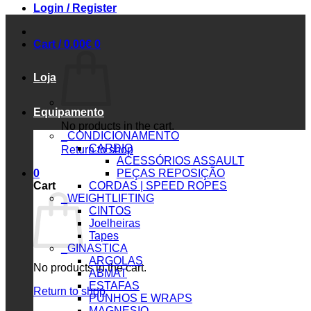
Login / Register
Cart /
0.00
€
0
Loja
Equipamento
No products in the cart.
_CONDICIONAMENTO
CARDIO
Return to shop
ACESSÓRIOS ASSAULT
0
PEÇAS REPOSIÇÃO
Cart
CORDAS | SPEED ROPES
_WEIGHTLIFTING
CINTOS
Joelheiras
Tapes
_GINASTICA
ARGOLAS
No products in the cart.
ABMAT
ESTAFAS
Return to shop
PUNHOS E WRAPS
MAGNESIO