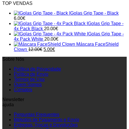
TOP VENDAS
IGolas Grip Tape - Black
6.00
€
IGolas Grip Tape -
4x Pack Black
20.00
€
IGolas Grip Tape -
4x Pack White
20.00
€
Máscara FaceShield
Original
Current
Clown
12.00
€
5.00
€
price
price
Sobre Nós
was:
is:
12.00€.
5.00€.
Política de Privacidade
Política de Envio
Termos de Uso
Quem Somos
Contatos
Newsletter
ajuda
Perguntas Frequentes
Métodos de Pagamento e Envio
Entregas, Trocas e Devoluções