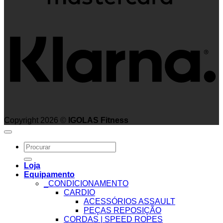
K
Copyright 2026 ©
IGOLAS Fitness
Search
for:
Loja
Equipamento
_CONDICIONAMENTO
CARDIO
ACESSÓRIOS ASSAULT
PEÇAS REPOSIÇÃO
CORDAS | SPEED ROPES