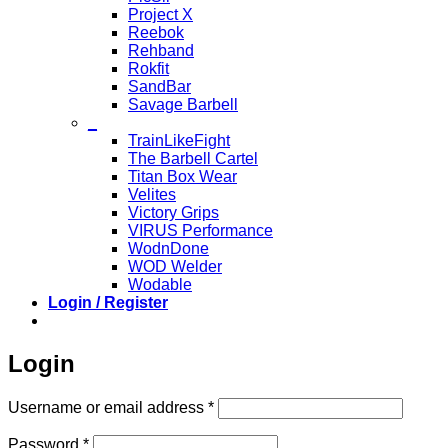
Project X
Reebok
Rehband
Rokfit
SandBar
Savage Barbell
_
TrainLikeFight
The Barbell Cartel
Titan Box Wear
Velites
Victory Grips
VIRUS Performance
WodnDone
WOD Welder
Wodable
Login / Register
Login
Required
Username or email address
*
Required
Password
*