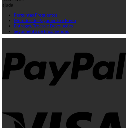
ajuda
Perguntas Frequentes
Métodos de Pagamento e Envio
Entregas, Trocas e Devoluções
Seguimento de Encomendas
P
V