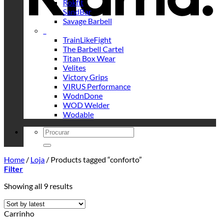
Rokfit
SandBar
Savage Barbell
_
TrainLikeFight
The Barbell Cartel
Titan Box Wear
Velites
Victory Grips
VIRUS Performance
WodnDone
WOD Welder
Wodable
Search
for:
Home
/
Loja
/
Products tagged “conforto”
Filter
Sorted
Showing all 9 results
by
latest
Carrinho