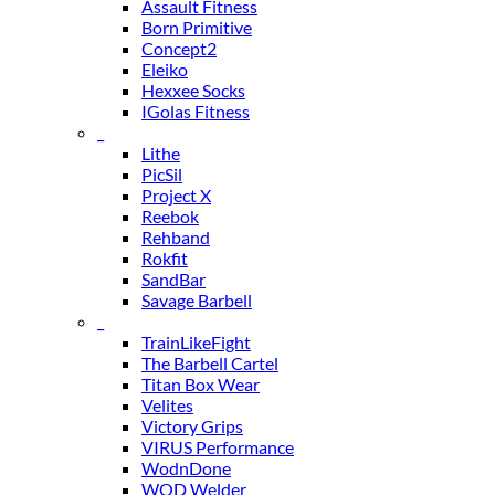
Assault Fitness
Born Primitive
Concept2
Eleiko
Hexxee Socks
IGolas Fitness
_
Lithe
PicSil
Project X
Reebok
Rehband
Rokfit
SandBar
Savage Barbell
_
TrainLikeFight
The Barbell Cartel
Titan Box Wear
Velites
Victory Grips
VIRUS Performance
WodnDone
WOD Welder