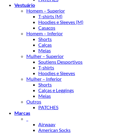
Vestuário
Homem – Superior
T-shirts (M)
Hoodies e Sleeves (M)
Casacos
Homem – Inferior
Shorts
Calças
Meias
Mulher – Superior
Soutiens Desportivos
T-shirts
Hoodies e Sleeves
Mulher – Inferior
Shorts
Calças e Leggings
Meias
Outros
PATCHES
Marcas
_
Airwaav
American Socks