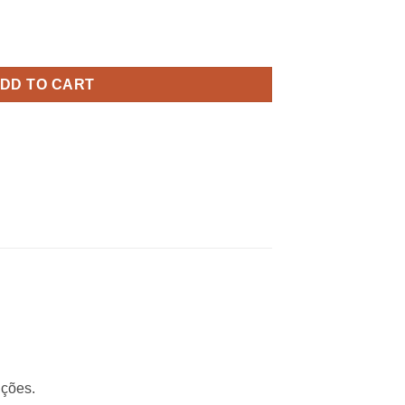
antity
DD TO CART
ições.