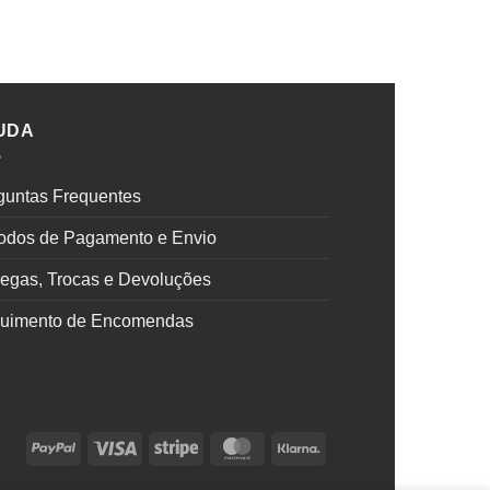
UDA
guntas Frequentes
odos de Pagamento e Envio
regas, Trocas e Devoluções
uimento de Encomendas
PayPal
Visa
Stripe
MasterCard
Klarna