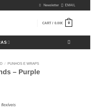
Newsletter
EMAIL
0
CART /
0.00
€
CAS
TO
/
PUNHOS E WRAPS
nds – Purple
 flexíveis