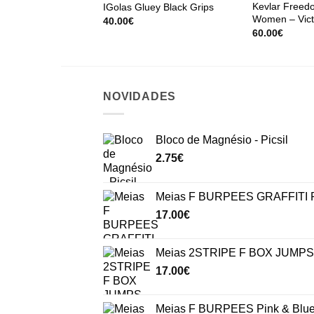
Kevlar Freedo
IGolas Gluey Black Grips
Women – Vict
40.00
€
60.00
€
NOVIDADES
Bloco de Magnésio - Picsil
2.75
€
Meias F BURPEES GRAFFITI P
17.00
€
Meias 2STRIPE F BOX JUMPS 
17.00
€
Meias F BURPEES Pink & Blu