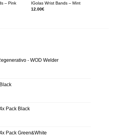
ds – Pink
IGolas Wrist Bands – Mint
IGolas Wrist Bands 
12.00
€
12.00
€
 Regenerativo - WOD Welder
 Black
 4x Pack Black
- 4x Pack Green&White