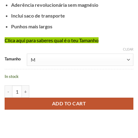
Aderência revolucionária sem magnésio
Inclui saco de transporte
Punhos mais largos
Clica aqui para saberes qual é o teu Tamanho
CLEAR
Alternative:
Tamanho
In stock
IGolas Grip-It quantity
ADD TO CART