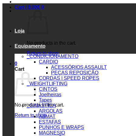
Cart /
0.00
€
0
Loja
No products in the cart.
Equipamento
Return to shop
_CONDICIONAMENTO
CARDIO
0
ACESSÓRIOS ASSAULT
Cart
PEÇAS REPOSIÇÃO
CORDAS | SPEED ROPES
_WEIGHTLIFTING
CINTOS
Joelheiras
Tapes
No products in the cart.
_GINASTICA
ARGOLAS
Return to shop
ABMAT
ESTAFAS
PUNHOS E WRAPS
MAGNESIO