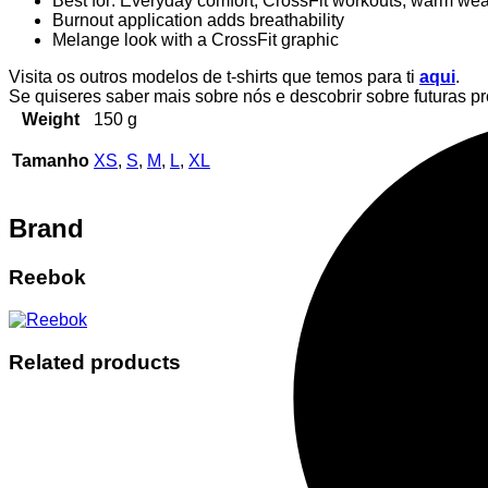
Best for: Everyday comfort, CrossFit workouts, warm wea
Burnout application adds breathability
Melange look with a CrossFit graphic
Visita os outros modelos de t-shirts que temos para ti
aqui
.
Se quiseres saber mais sobre nós e descobrir sobre futuras 
Weight
150 g
Tamanho
XS
,
S
,
M
,
L
,
XL
Brand
Reebok
Related products