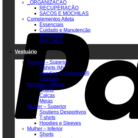
_ORGANIZAÇÃO
RECUPERAÇÃO
SACOS E MOCHILAS
Complementos Atleta
Essenciais
Cuidado e Manutenção
Mobilidade
PATCHES
Vestuário
Homem – Superior
T-shirts (M)
Hoodies e Sleeves (M)
Casacos
Homem – Inferior
Shorts
Calças
Meias
Mulher – Superior
Soutiens Desportivos
T-shirts
Hoodies e Sleeves
Mulher – Inferior
Shorts