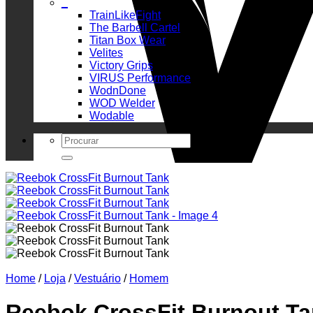
_
TrainLikeFight
The Barbell Cartel
Titan Box Wear
Velites
Victory Grips
VIRUS Performance
WodnDone
WOD Welder
Wodable
Search
for:
Home
/
Loja
/
Vestuário
/
Homem
Reebok CrossFit Burnout T