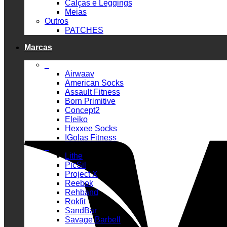
Calças e Leggings
Meias
Outros
PATCHES
Marcas
_
Airwaav
American Socks
Assault Fitness
Born Primitive
Concept2
Eleiko
Hexxee Socks
IGolas Fitness
_
Lithe
PicSil
Project X
Reebok
Rehband
Rokfit
SandBar
Savage Barbell