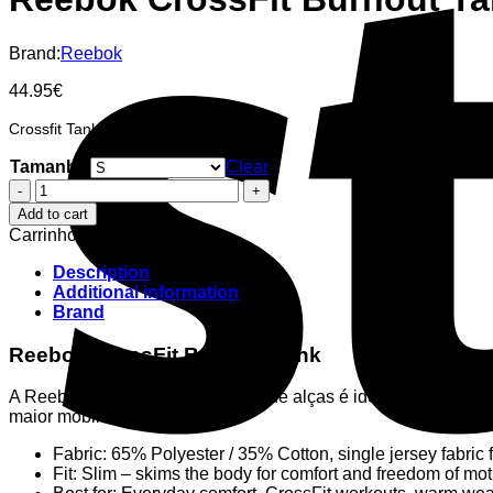
Brand:
Reebok
44.95
€
Crossfit Tank with a soft Burnout
Tamanho
Clear
Reebok
CrossFit
Add to cart
Burnout
Carrinho
Tank
quantity
Description
Additional information
Brand
Reebok CrossFit Burnout Tank
A Reebok CrossFit Burnout Tank de alças é ideal tanto para t
maior mobilidade nos braços.
Fabric: 65% Polyester / 35% Cotton, single jersey fabric 
Fit: Slim – skims the body for comfort and freedom of mo