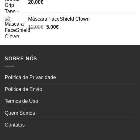
20.00
€
Máscara FaceShield Clown
Original
Current
12.00
€
5.00
€
price
price
was:
is:
12.00€.
5.00€.
SOBRE NÓS
Política de Privacidade
Política de Envio
Termos de Uso
Quem Somos
Contatos