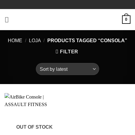
Skip
to
content
0
HOME
/
LOJA
/
PRODUCTS TAGGED “CONSOLA”
FILTER
OUT OF STOCK