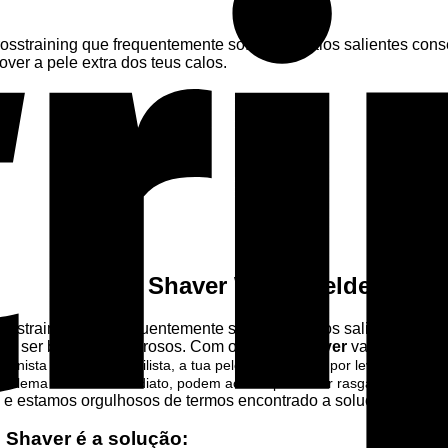
 crosstraining que frequentemente sofrem de calos salientes co
over a pele extra dos teus calos.
Callus Shaver WOD Welder
 crosstraining que frequentemente sofrem de calos salientes co
dem ser bastante dolorosos. Com o
Callus Shaver
vais poder re
lpinista ou um halterofilista, a tua pele pode acabar por levar uma s
oblema de saúde imediato, podem acabar por saltar rasgando o resto d
, e estamos orgulhosos de termos encontrado a solução.
s Shaver
é a solução: