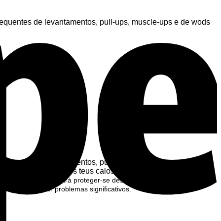
nsequentes de levantamentos, pull-ups, muscle-ups e de wods
nsequentes de levantamentos, pull-ups, muscle-ups e de wods
mover a pele extra dos teus calos.
ova. Normalmente, ela irá proteger-se desenvolvendo calos
a pele e causar problemas significativos.