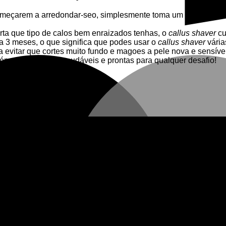
 começarem a arredondar-seo, simplesmente toma um duche ou u
rta que tipo de calos bem enraizados tenhas, o
callus shaver
cu
a 3 meses, o que significa que podes usar o
callus shaver
vária
 evitar que cortes muito fundo e magoes a pele nova e sensíve
ém as tuas mãos saudáveis e prontas para qualquer desafio!