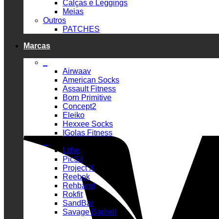
Calças e Leggings
Meias
Outros
PATCHES
Marcas
_
Airwaav
American Socks
Assault Fitness
Born Primitive
Concept2
Eleiko
Hexxee Socks
IGolas Fitness
_
Lithe
PicSil
Project X
Reebok
Rehband
Rokfit
SandBar
Savage Barbell