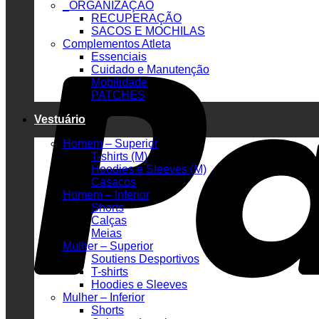
_ORGANIZAÇÃO
RECUPERAÇÃO
SACOS E MOCHILAS
Complementos Atleta
Essenciais
Cuidado e Manutenção
Mobilidade
PATCHES
Vestuário
Homem – Superior
T-shirts (M)
Hoodies e Sleeves (M)
Casacos
Homem – Inferior
Shorts
Calças
Meias
Mulher – Superior
Soutiens Desportivos
T-shirts
Hoodies e Sleeves
Mulher – Inferior
Shorts