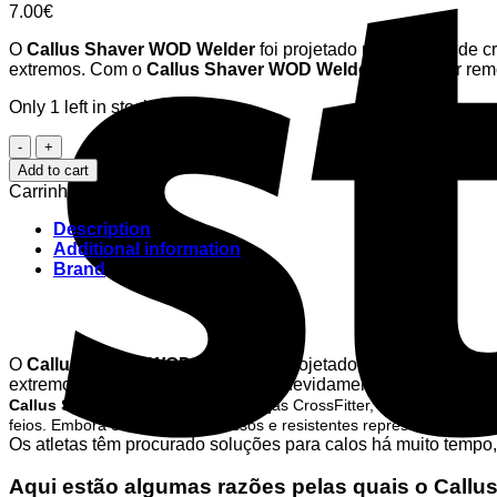
7.00
€
O
Callus Shaver WOD Welder
foi projetado para atletas de
extremos. Com o
Callus Shaver WOD Welder
vais poder rem
Only 1 left in stock
Callus
Shaver
Add to cart
-
Carrinho
WOD
Welder
Description
quantity
Additional information
Brand
O
Callus Shaver WOD Welder
foi projetado para atletas de
extremos. E se os calos não forem devidamente tratados, po
Callus Shaver WOD Welder
Quer sejas CrossFitter, um ginasta, um a
feios. Embora esses calos espessos e resistentes representem um pr
Os atletas têm procurado soluções para calos há muito tempo
Aqui estão algumas razões pelas quais o
Callu