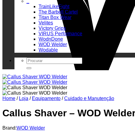
_
TrainLikeFight
The Barbell Cartel
Titan Box Wear
Velites
Victory Grips
VIRUS Performance
WodnDone
WOD Welder
Wodable
Search
for:
Home
/
Loja
/
Equipamento
/
Cuidado e Manutenção
Callus Shaver – WOD Welde
Brand:
WOD Welder