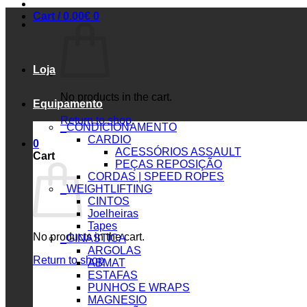
Cart /
0.00
€
0
Loja
No products in the cart.
Equipamento
Return to shop
_CONDICIONAMENTO
CARDIO
0
ACESSÓRIOS ASSAULT
Cart
PEÇAS REPOSIÇÃO
CORDAS | SPEED ROPES
_WEIGHTLIFTING
CINTOS
Joelheiras
Tapes
No products in the cart.
_GINASTICA
ARGOLAS
Return to shop
ABMAT
ESTAFAS
PUNHOS E WRAPS
MAGNESIO