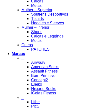
Calças
Meias
Mulher – Superior
Soutiens Desportivos
T-shirts
Hoodies e Sleeves
Mulher – Inferior
Shorts
Calças e Leggings
Meias
Outros
PATCHES
Marcas
_
Airwaav
American Socks
Assault Fitness
Born Primitive
Concept2
Eleiko
Hexxee Socks
IGolas Fitness
_
Lithe
PicSil