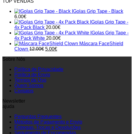
TOP VENDAS
IGolas Grip Tape - Black
6.00
€
IGolas Grip Tape -
4x Pack Black
20.00
€
IGolas Grip Tape -
4x Pack White
20.00
€
Máscara FaceShield
Original
Current
Clown
12.00
€
5.00
€
price
price
Sobre Nós
was:
is:
12.00€.
5.00€.
Política de Privacidade
Política de Envio
Termos de Uso
Quem Somos
Contatos
Newsletter
ajuda
Perguntas Frequentes
Métodos de Pagamento e Envio
Entregas, Trocas e Devoluções
Seguimento de Encomendas