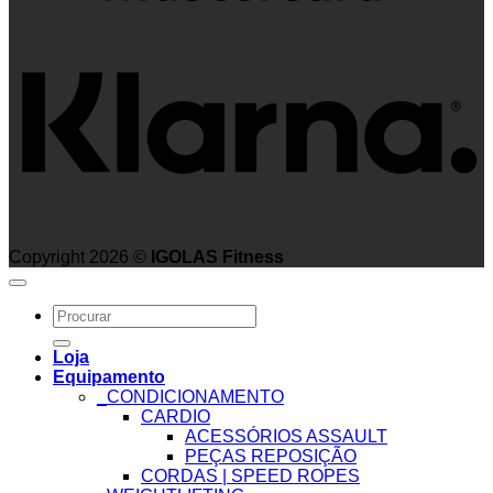
K
Copyright 2026 ©
IGOLAS Fitness
Search
for:
Loja
Equipamento
_CONDICIONAMENTO
CARDIO
ACESSÓRIOS ASSAULT
PEÇAS REPOSIÇÃO
CORDAS | SPEED ROPES