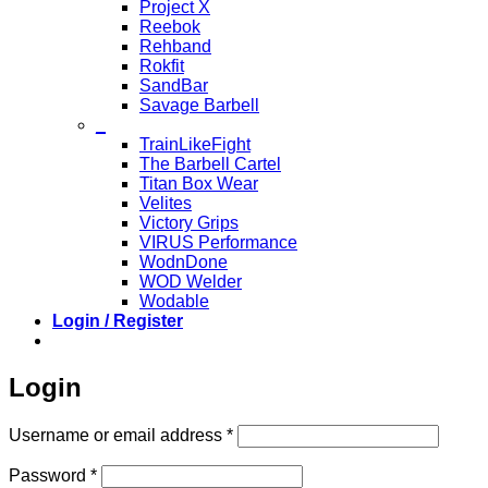
Project X
Reebok
Rehband
Rokfit
SandBar
Savage Barbell
_
TrainLikeFight
The Barbell Cartel
Titan Box Wear
Velites
Victory Grips
VIRUS Performance
WodnDone
WOD Welder
Wodable
Login / Register
Login
Required
Username or email address
*
Required
Password
*