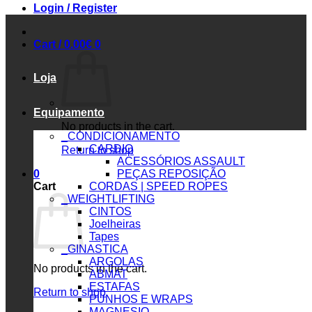
Login / Register
Cart /
0.00
€
0
Loja
Equipamento
No products in the cart.
_CONDICIONAMENTO
CARDIO
Return to shop
ACESSÓRIOS ASSAULT
0
PEÇAS REPOSIÇÃO
Cart
CORDAS | SPEED ROPES
_WEIGHTLIFTING
CINTOS
Joelheiras
Tapes
_GINASTICA
ARGOLAS
No products in the cart.
ABMAT
ESTAFAS
Return to shop
PUNHOS E WRAPS
MAGNESIO