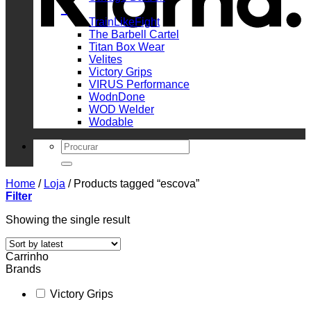
_
TrainLikeFight
The Barbell Cartel
Titan Box Wear
Velites
Victory Grips
VIRUS Performance
WodnDone
WOD Welder
Wodable
Search
for:
Home
/
Loja
/
Products tagged “escova”
Filter
Showing the single result
Carrinho
Brands
Victory Grips