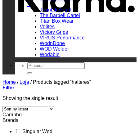
_
TrainLikeFight
The Barbell Cartel
Titan Box Wear
Velites
Victory Grips
VIRUS Performance
WodnDone
WOD Welder
Wodable
Search
for:
Home
/
Loja
/
Products tagged “halteres”
Filter
Showing the single result
Carrinho
Brands
Singular Wod