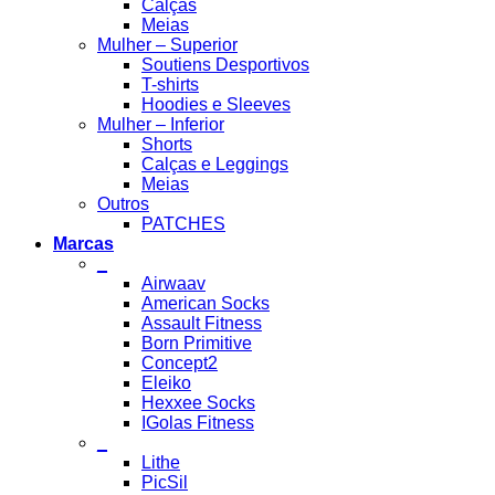
Calças
Meias
Mulher – Superior
Soutiens Desportivos
T-shirts
Hoodies e Sleeves
Mulher – Inferior
Shorts
Calças e Leggings
Meias
Outros
PATCHES
Marcas
_
Airwaav
American Socks
Assault Fitness
Born Primitive
Concept2
Eleiko
Hexxee Socks
IGolas Fitness
_
Lithe
PicSil