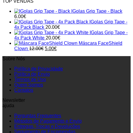
TOP VENDAS
IGolas Grip Tape - Black
6.00
€
IGolas Grip Tape -
4x Pack Black
20.00
€
IGolas Grip Tape -
4x Pack White
20.00
€
Máscara FaceShield
Original
Current
Clown
12.00
€
5.00
€
price
price
Sobre Nós
was:
is:
12.00€.
5.00€.
Política de Privacidade
Política de Envio
Termos de Uso
Quem Somos
Contatos
Newsletter
ajuda
Perguntas Frequentes
Métodos de Pagamento e Envio
Entregas, Trocas e Devoluções
Seguimento de Encomendas