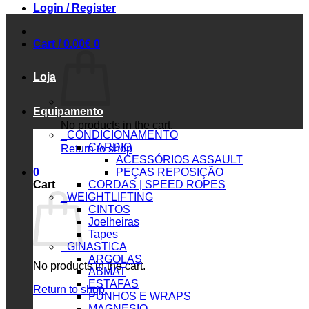
Login / Register
Cart /
0.00
€
0
Loja
Equipamento
No products in the cart.
_CONDICIONAMENTO
CARDIO
Return to shop
ACESSÓRIOS ASSAULT
0
PEÇAS REPOSIÇÃO
Cart
CORDAS | SPEED ROPES
_WEIGHTLIFTING
CINTOS
Joelheiras
Tapes
_GINASTICA
ARGOLAS
No products in the cart.
ABMAT
ESTAFAS
Return to shop
PUNHOS E WRAPS
MAGNESIO