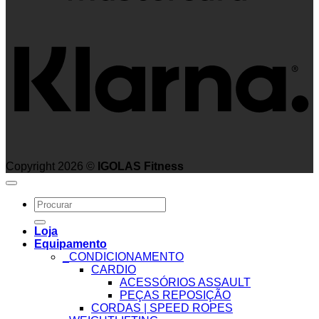
K
Copyright 2026 ©
IGOLAS Fitness
Search
for:
Loja
Equipamento
_CONDICIONAMENTO
CARDIO
ACESSÓRIOS ASSAULT
PEÇAS REPOSIÇÃO
CORDAS | SPEED ROPES