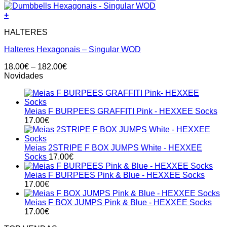
+
HALTERES
Halteres Hexagonais – Singular WOD
Price
18.00
€
–
182.00
€
range:
Novidades
18.00€
through
182.00€
Meias F BURPEES GRAFFITI Pink - HEXXEE Socks
17.00
€
Meias 2STRIPE F BOX JUMPS White - HEXXEE
Socks
17.00
€
Meias F BURPEES Pink & Blue - HEXXEE Socks
17.00
€
Meias F BOX JUMPS Pink & Blue - HEXXEE Socks
17.00
€