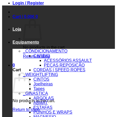
Login / Register
Cart /
0.00
€
0
Loja
Equipamento
No products in the cart.
_CONDICIONAMENTO
CARDIO
Return to shop
ACESSÓRIOS ASSAULT
0
PEÇAS REPOSIÇÃO
Cart
CORDAS | SPEED ROPES
_WEIGHTLIFTING
CINTOS
Joelheiras
Tapes
_GINASTICA
ARGOLAS
No products in the cart.
ABMAT
ESTAFAS
Return to shop
PUNHOS E WRAPS
MAGNESIO