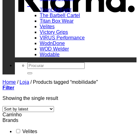
_
TrainLikeFight
The Barbell Cartel
Titan Box Wear
Velites
Victory Grips
VIRUS Performance
WodnDone
WOD Welder
Wodable
Search
for:
Home
/
Loja
/
Products tagged “mobilidade”
Filter
Showing the single result
Carrinho
Brands
Velites