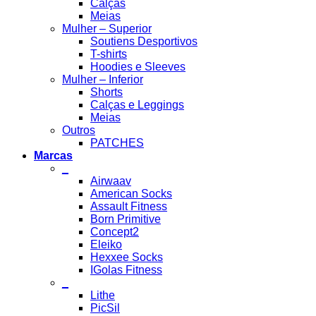
Calças
Meias
Mulher – Superior
Soutiens Desportivos
T-shirts
Hoodies e Sleeves
Mulher – Inferior
Shorts
Calças e Leggings
Meias
Outros
PATCHES
Marcas
_
Airwaav
American Socks
Assault Fitness
Born Primitive
Concept2
Eleiko
Hexxee Socks
IGolas Fitness
_
Lithe
PicSil