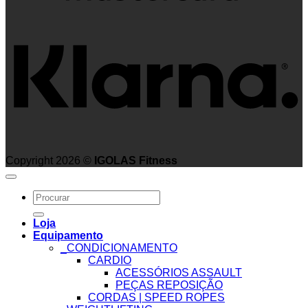
K
Copyright 2026 ©
IGOLAS Fitness
Search
for:
Loja
Equipamento
_CONDICIONAMENTO
CARDIO
ACESSÓRIOS ASSAULT
PEÇAS REPOSIÇÃO
CORDAS | SPEED ROPES