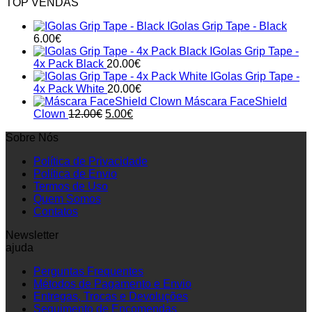
TOP VENDAS
IGolas Grip Tape - Black
6.00
€
IGolas Grip Tape -
4x Pack Black
20.00
€
IGolas Grip Tape -
4x Pack White
20.00
€
Máscara FaceShield
Original
Current
Clown
12.00
€
5.00
€
price
price
Sobre Nós
was:
is:
12.00€.
5.00€.
Política de Privacidade
Política de Envio
Termos de Uso
Quem Somos
Contatos
Newsletter
ajuda
Perguntas Frequentes
Métodos de Pagamento e Envio
Entregas, Trocas e Devoluções
Seguimento de Encomendas