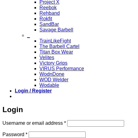
Project X
Reebok
Rehband
Rokfit
SandBar
Savage Barbell
_
TrainLikeFight
The Barbell Cartel
Titan Box Wear
Velites
Victory Grips
VIRUS Performance
WodnDone
WOD Welder
Wodable
Login / Register
Login
Required
Username or email address
*
Required
Password
*