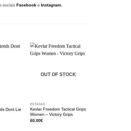
s sociais
Facebook
e
Instagram
.
OUT OF STOCK
OUT OF ST
+
+
ESTAFAS
CORDAS
Kevlar Freedom Tactical Grips
Cabo sem revestime
nds Dont Lie
Women – Victory Grips
Speed Rope
60.00
€
10.00
€