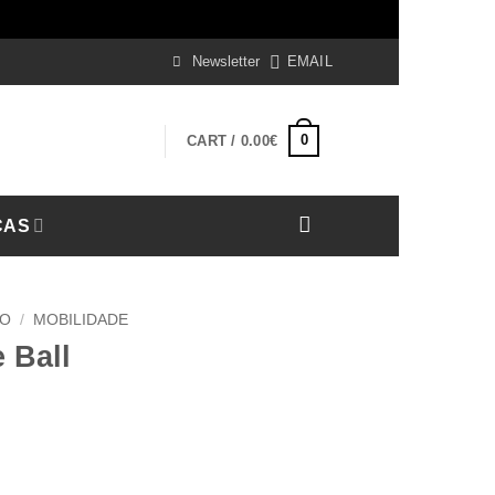
iss
Newsletter
EMAIL
0
CART /
0.00
€
CAS
TO
/
MOBILIDADE
 Ball