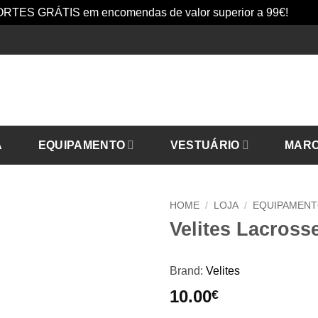
RTES GRÁTIS em encomendas de valor superior a 99€!
Dism
A
EQUIPAMENTO
VESTUÁRIO
MAR
HOME
/
LOJA
/
EQUIPAMEN
Velites Lacrosse
Brand:
Velites
10.00
€