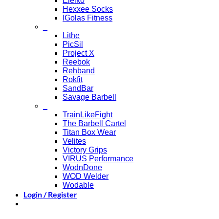
Eleiko
Hexxee Socks
IGolas Fitness
_
Lithe
PicSil
Project X
Reebok
Rehband
Rokfit
SandBar
Savage Barbell
_
TrainLikeFight
The Barbell Cartel
Titan Box Wear
Velites
Victory Grips
VIRUS Performance
WodnDone
WOD Welder
Wodable
Login / Register