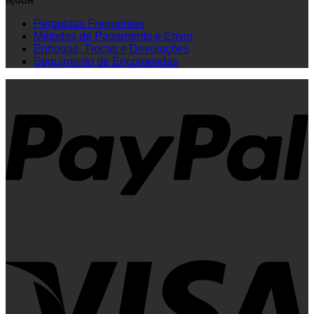
Perguntas Frequentes
Métodos de Pagamento e Envio
Entregas, Trocas e Devoluções
Seguimento de Encomendas
P
V