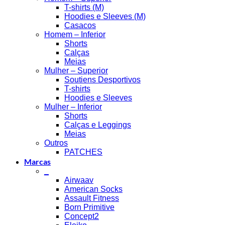
T-shirts (M)
Hoodies e Sleeves (M)
Casacos
Homem – Inferior
Shorts
Calças
Meias
Mulher – Superior
Soutiens Desportivos
T-shirts
Hoodies e Sleeves
Mulher – Inferior
Shorts
Calças e Leggings
Meias
Outros
PATCHES
Marcas
_
Airwaav
American Socks
Assault Fitness
Born Primitive
Concept2