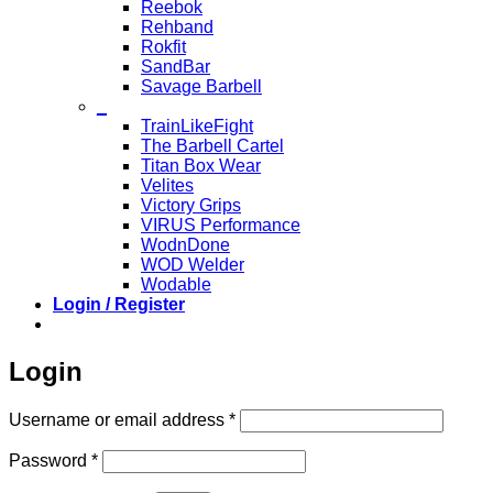
Reebok
Rehband
Rokfit
SandBar
Savage Barbell
_
TrainLikeFight
The Barbell Cartel
Titan Box Wear
Velites
Victory Grips
VIRUS Performance
WodnDone
WOD Welder
Wodable
Login / Register
Login
Required
Username or email address
*
Required
Password
*