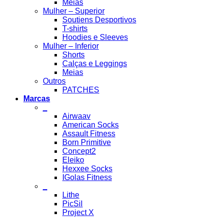
Meias
Mulher – Superior
Soutiens Desportivos
T-shirts
Hoodies e Sleeves
Mulher – Inferior
Shorts
Calças e Leggings
Meias
Outros
PATCHES
Marcas
_
Airwaav
American Socks
Assault Fitness
Born Primitive
Concept2
Eleiko
Hexxee Socks
IGolas Fitness
_
Lithe
PicSil
Project X