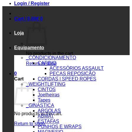
Login / Register
Cart /
0.00
€
0
Loja
Equipamento
No products in the cart.
_CONDICIONAMENTO
CARDIO
Return to shop
ACESSÓRIOS ASSAULT
0
PEÇAS REPOSIÇÃO
Cart
CORDAS | SPEED ROPES
_WEIGHTLIFTING
CINTOS
Joelheiras
Tapes
_GINASTICA
ARGOLAS
No products in the cart.
ABMAT
ESTAFAS
Return to shop
PUNHOS E WRAPS
MAGNESIO