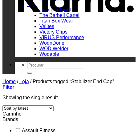
_
TrainLikeFight
The Barbell Cartel
Titan Box Wear
Velites
Victory Grips
VIRUS Performance
WodnDone
WOD Welder
Wodable
Search
for:
Home
/
Loja
/
Products tagged “Stabilizer End Cap”
Filter
Showing the single result
Carrinho
Brands
Assault Fitness