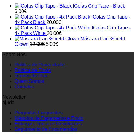
IGolas Grip Tape - Black
6.00
€
IGolas Grip Tape -
4x Pack Black
20.00
€
IGolas Grip Tape -
4x Pack White
20.00
€
Máscara FaceShield
Original
Current
Clown
12.00
€
5.00
€
price
price
Sobre Nós
was:
is:
12.00€.
5.00€.
Política de Privacidade
Política de Envio
Termos de Uso
Quem Somos
Contatos
Newsletter
ajuda
Perguntas Frequentes
Métodos de Pagamento e Envio
Entregas, Trocas e Devoluções
Seguimento de Encomendas