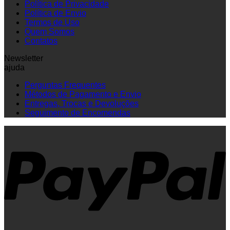
Política de Privacidade
Política de Envio
Termos de Uso
Quem Somos
Contatos
Newsletter
ajuda
Perguntas Frequentes
Métodos de Pagamento e Envio
Entregas, Trocas e Devoluções
Seguimento de Encomendas
P