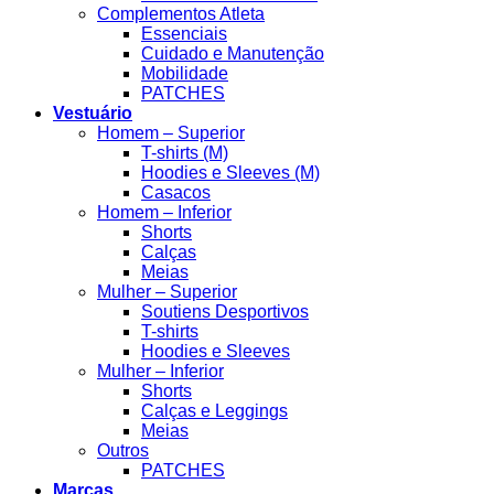
Complementos Atleta
Essenciais
Cuidado e Manutenção
Mobilidade
PATCHES
Vestuário
Homem – Superior
T-shirts (M)
Hoodies e Sleeves (M)
Casacos
Homem – Inferior
Shorts
Calças
Meias
Mulher – Superior
Soutiens Desportivos
T-shirts
Hoodies e Sleeves
Mulher – Inferior
Shorts
Calças e Leggings
Meias
Outros
PATCHES
Marcas