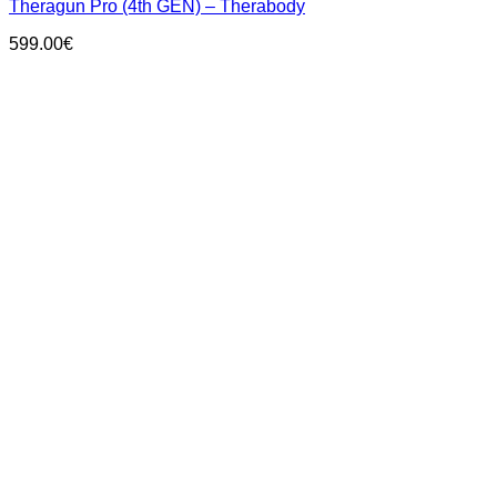
Theragun Pro (4th GEN) – Therabody
599.00
€