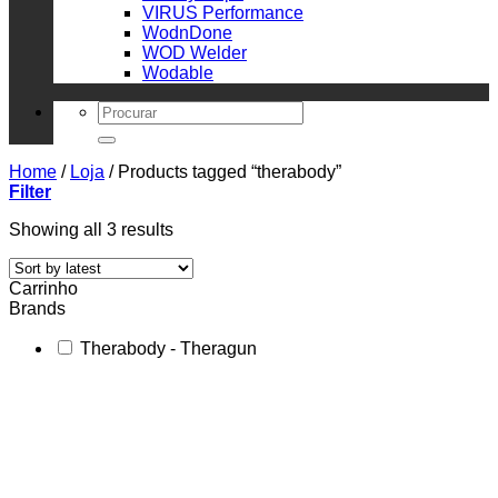
VIRUS Performance
WodnDone
WOD Welder
Wodable
Search
for:
Home
/
Loja
/
Products tagged “therabody”
Filter
Sorted
Showing all 3 results
by
latest
Carrinho
Brands
Therabody - Theragun