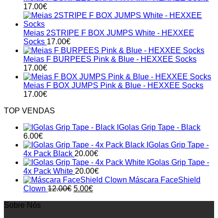
17.00
€
Meias 2STRIPE F BOX JUMPS White - HEXXEE
Socks
17.00
€
Meias F BURPEES Pink & Blue - HEXXEE Socks
17.00
€
Meias F BOX JUMPS Pink & Blue - HEXXEE Socks
17.00
€
TOP VENDAS
IGolas Grip Tape - Black
6.00
€
IGolas Grip Tape -
4x Pack Black
20.00
€
IGolas Grip Tape -
4x Pack White
20.00
€
Máscara FaceShield
Original
Current
Clown
12.00
€
5.00
€
price
price
Sobre Nós
was:
is:
12.00€.
5.00€.