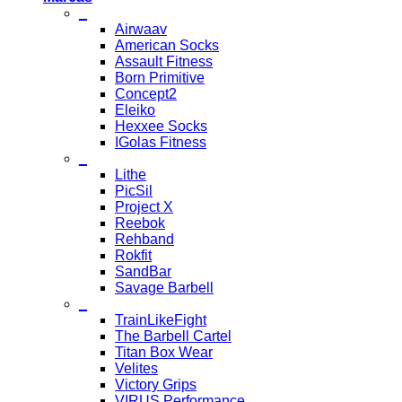
_
Airwaav
American Socks
Assault Fitness
Born Primitive
Concept2
Eleiko
Hexxee Socks
IGolas Fitness
_
Lithe
PicSil
Project X
Reebok
Rehband
Rokfit
SandBar
Savage Barbell
_
TrainLikeFight
The Barbell Cartel
Titan Box Wear
Velites
Victory Grips
VIRUS Performance