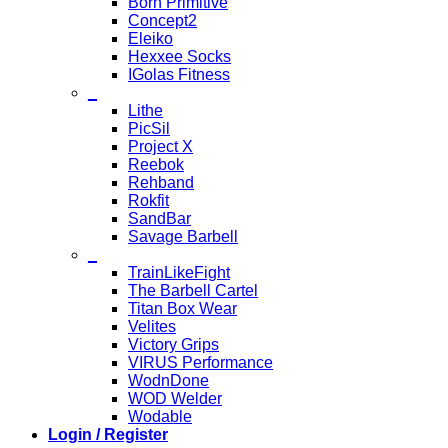
Born Primitive
Concept2
Eleiko
Hexxee Socks
IGolas Fitness
_
Lithe
PicSil
Project X
Reebok
Rehband
Rokfit
SandBar
Savage Barbell
_
TrainLikeFight
The Barbell Cartel
Titan Box Wear
Velites
Victory Grips
VIRUS Performance
WodnDone
WOD Welder
Wodable
Login / Register