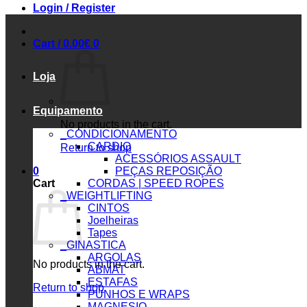
Login / Register
Cart /
0.00
€
0
Loja
Equipamento
No products in the cart.
_CONDICIONAMENTO
CARDIO
Return to shop
ACESSÓRIOS ASSAULT
0
PEÇAS REPOSIÇÃO
Cart
CORDAS | SPEED ROPES
_WEIGHTLIFTING
CINTOS
Joelheiras
Tapes
_GINASTICA
ARGOLAS
No products in the cart.
ABMAT
ESTAFAS
Return to shop
PUNHOS E WRAPS
MAGNESIO