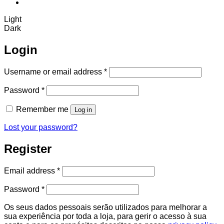
Light
Dark
Login
Required
Username or email address
*
Required
Password
*
Remember me
Log in
Lost your password?
Register
Required
Email address
*
Required
Password
*
Os seus dados pessoais serão utilizados para melhorar a
sua experiência por toda a loja, para gerir o acesso à sua