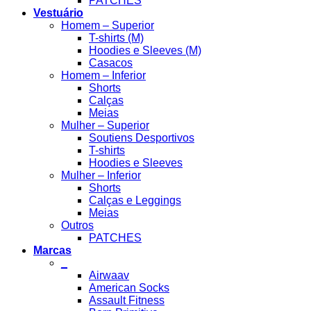
PATCHES
Vestuário
Homem – Superior
T-shirts (M)
Hoodies e Sleeves (M)
Casacos
Homem – Inferior
Shorts
Calças
Meias
Mulher – Superior
Soutiens Desportivos
T-shirts
Hoodies e Sleeves
Mulher – Inferior
Shorts
Calças e Leggings
Meias
Outros
PATCHES
Marcas
_
Airwaav
American Socks
Assault Fitness