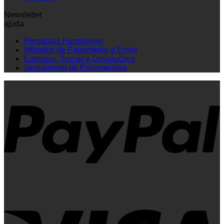
Newsletter
ajuda
Perguntas Frequentes
Métodos de Pagamento e Envio
Entregas, Trocas e Devoluções
Seguimento de Encomendas
P
V