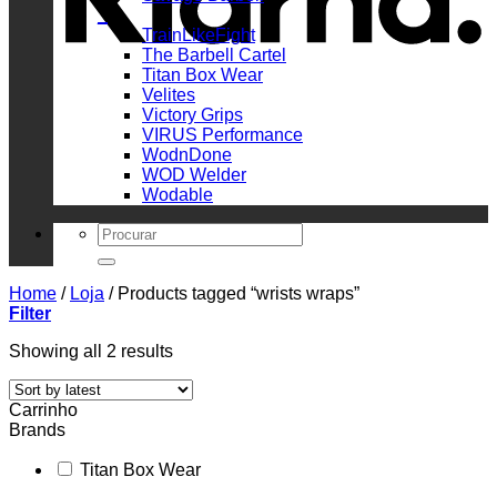
_
TrainLikeFight
The Barbell Cartel
Titan Box Wear
Velites
Victory Grips
VIRUS Performance
WodnDone
WOD Welder
Wodable
Search
for:
Home
/
Loja
/
Products tagged “wrists wraps”
Filter
Sorted
Showing all 2 results
by
latest
Carrinho
Brands
Titan Box Wear