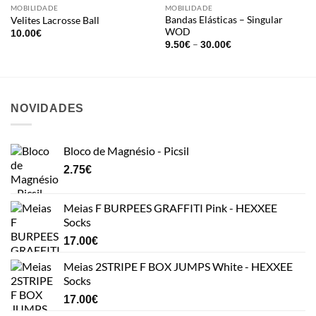
MOBILIDADE
MOBILIDADE
Bandas Elásticas – Singular
Velites Lacrosse Ball
WOD
10.00
€
Price
–
9.50
€
30.00
€
range:
9.50€
through
30.00€
NOVIDADES
Bloco de Magnésio - Picsil
2.75
€
Meias F BURPEES GRAFFITI Pink - HEXXEE
Socks
17.00
€
Meias 2STRIPE F BOX JUMPS White - HEXXEE
Socks
17.00
€