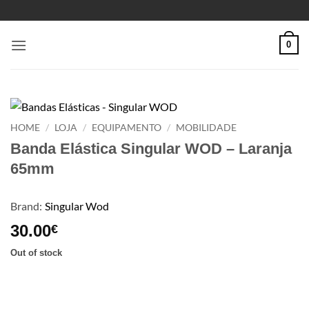
Skip
to
content
0
HOME
/
LOJA
/
EQUIPAMENTO
/
MOBILIDADE
Banda Elástica Singular WOD – Laranja
65mm
Brand:
Singular Wod
30.00
€
Out of stock