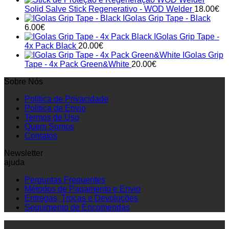
Solid Salve Stick Regenerativo - WOD Welder
18.00
€
IGolas Grip Tape - Black
6.00
€
IGolas Grip Tape -
4x Pack Black
20.00
€
IGolas Grip
Tape - 4x Pack Green&White
20.00
€
Sobre Nós
Política de Privacidade
Política de Envio
Termos de Uso
Quem Somos
Contatos
Newsletter
ajuda
Perguntas Frequentes
Métodos de Pagamento e Envio
Entregas, Trocas e Devoluções
Seguimento de Encomendas
P