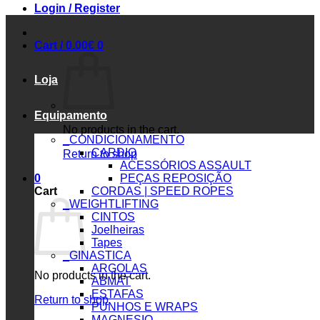
Login / Register
Cart /
0.00
€
0
Loja
Equipamento
No products in the cart.
_CONDICIONAMENTO
CARDIO
Return to shop
ACESSÓRIOS ASSAULT
0
PEÇAS REPOSIÇÃO
Cart
CORDAS | SPEED ROPES
_WEIGHTLIFTING
CINTOS
Joelheiras
Tapes
_GINASTICA
ARGOLAS
No products in the cart.
ABMAT
ESTAFAS
Return to shop
PUNHOS E WRAPS
MAGNESIO