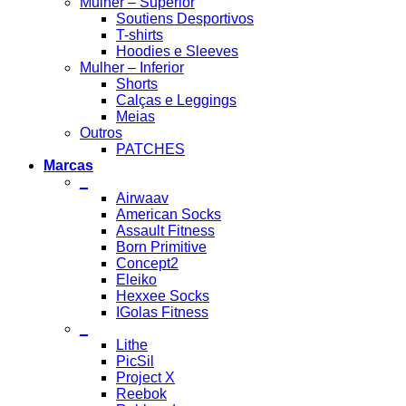
Mulher – Superior
Soutiens Desportivos
T-shirts
Hoodies e Sleeves
Mulher – Inferior
Shorts
Calças e Leggings
Meias
Outros
PATCHES
Marcas
_
Airwaav
American Socks
Assault Fitness
Born Primitive
Concept2
Eleiko
Hexxee Socks
IGolas Fitness
_
Lithe
PicSil
Project X
Reebok