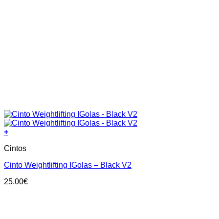
+
This
Cintos
product
has
Cinto Weightlifting IGolas – Black V2
multiple
variants.
25.00
€
The
options
may
be