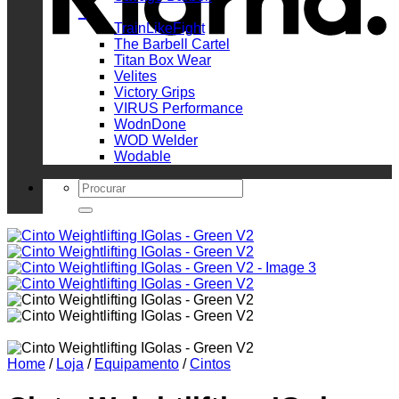
_
TrainLikeFight
The Barbell Cartel
Titan Box Wear
Velites
Victory Grips
VIRUS Performance
WodnDone
WOD Welder
Wodable
Search
for:
Home
/
Loja
/
Equipamento
/
Cintos