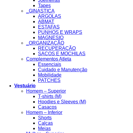
Joelheiras
Tapes
_GINASTICA
ARGOLAS
ABMAT
ESTAFAS
PUNHOS E WRAPS
MAGNESIO
_ORGANIZAÇÃO
RECUPERAÇÃO
SACOS E MOCHILAS
Complementos Atleta
Essenciais
Cuidado e Manutenção
Mobilidade
PATCHES
Vestuário
Homem – Superior
T-shirts (M)
Hoodies e Sleeves (M)
Casacos
Homem – Inferior
Shorts
Calças
Meias