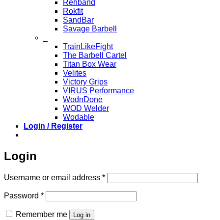
Rehband
Rokfit
SandBar
Savage Barbell
_
TrainLikeFight
The Barbell Cartel
Titan Box Wear
Velites
Victory Grips
VIRUS Performance
WodnDone
WOD Welder
Wodable
Login / Register
Login
Required
Username or email address
*
Required
Password
*
Remember me
Log in