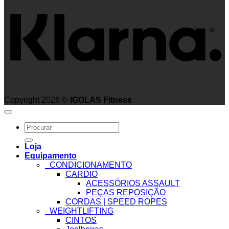
Copyright 2026 ©
IGOLAS Fitness
Search
for:
Loja
Equipamento
_CONDICIONAMENTO
CARDIO
ACESSÓRIOS ASSAULT
PEÇAS REPOSIÇÃO
CORDAS | SPEED ROPES
_WEIGHTLIFTING
CINTOS