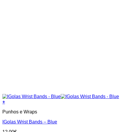
product
page
+
Punhos e Wraps
IGolas Wrist Bands – Blue
12.00
€