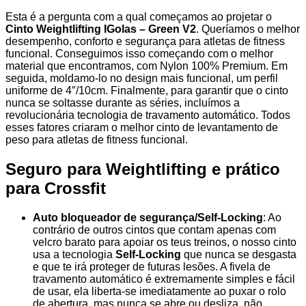
Esta é a pergunta com a qual começamos ao projetar o
Cinto Weightlifting IGolas – Green V2
. Queríamos o melhor
desempenho, conforto e segurança para atletas de fitness
funcional. Conseguimos isso começando com o melhor
material que encontramos, com Nylon 100% Premium. Em
seguida, moldamo-lo no design mais funcional, um perfil
uniforme de 4″/10cm. Finalmente, para garantir que o cinto
nunca se soltasse durante as séries, incluímos a
revolucionária tecnologia de travamento automático. Todos
esses fatores criaram o melhor cinto de levantamento de
peso para atletas de fitness funcional.
Seguro para Weightlifting e prático
para Crossfit
Auto bloqueador de segurança/Self-Locking
: Ao
contrário de outros cintos que contam apenas com
velcro barato para apoiar os teus treinos, o nosso cinto
usa a tecnologia
Self-Locking
que nunca se desgasta
e que te irá proteger de futuras lesões. A fivela de
travamento automático é extremamente simples e fácil
de usar, ela liberta-se imediatamente ao puxar o rolo
de abertura, mas nunca se abre ou desliza, não