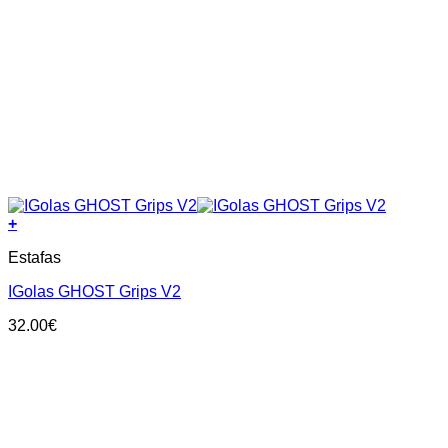
+
This
Estafas
product
has
IGolas GHOST Grips V2
multiple
variants.
32.00
€
The
options
may
be
chosen
on
the