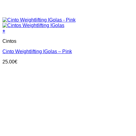
+
This
Cintos
product
has
Cinto Weightlifting IGolas – Pink
multiple
variants.
25.00
€
The
options
may
be
chosen
on
the
product
page