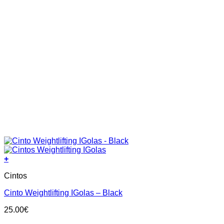
+
This
Cintos
product
has
Cinto Weightlifting IGolas – Black
multiple
variants.
25.00
€
The
options