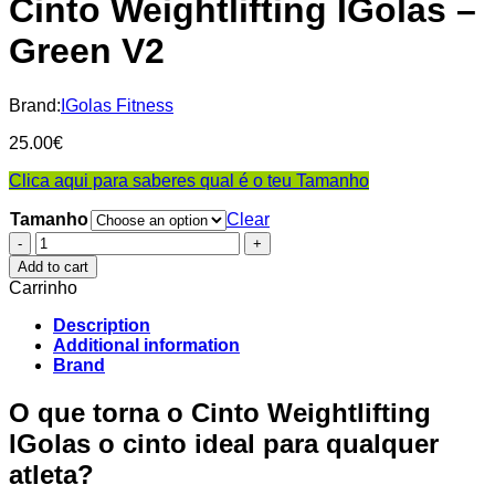
Cinto Weightlifting IGolas –
Green V2
Brand:
IGolas Fitness
25.00
€
Clica aqui para saberes qual é o teu Tamanho
Tamanho
Clear
Cinto
Weightlifting
Add to cart
IGolas
Carrinho
-
Green
Description
V2
Additional information
quantity
Brand
O que torna o Cinto Weightlifting
IGolas o cinto ideal para qualquer
atleta?