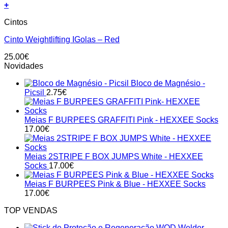
+
This
Cintos
product
has
Cinto Weightlifting IGolas – Red
multiple
variants.
25.00
€
The
Novidades
options
may
Bloco de Magnésio -
be
Picsil
2.75
€
chosen
on
the
Meias F BURPEES GRAFFITI Pink - HEXXEE Socks
product
17.00
€
page
Meias 2STRIPE F BOX JUMPS White - HEXXEE
Socks
17.00
€
Meias F BURPEES Pink & Blue - HEXXEE Socks
17.00
€
TOP VENDAS