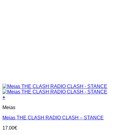
+
This
Meias
product
has
Meias THE CLASH RADIO CLASH – STANCE
multiple
variants.
17.00
€
The
options