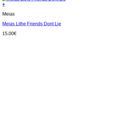
+
This
Meias
product
has
Meias Lithe Friends Dont Lie
multiple
variants.
15.00
€
The
options
may
be
chosen
on
the
product
page