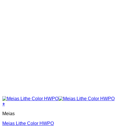
the
product
page
+
This
Meias
product
has
Meias Lithe Color HWPO
multiple