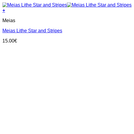
+
This
Meias
product
has
Meias Lithe Star and Stripes
multiple
variants.
15.00
€
The
options
may
be
chosen
on
the
product
page