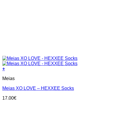
+
This
Meias
product
has
Meias XO LOVE – HEXXEE Socks
multiple
variants.
17.00
€
The
options
may
be
chosen
on