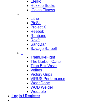
Eleiko
Hexxee Socks
IGolas Fitness
_
Lithe
PicSil
Project X
Reebok
Rehband
Rokfit
SandBar
Savage Barbell
_
TrainLikeFight
The Barbell Cartel
Titan Box Wear
Velites
Victory Grips
VIRUS Performance
WodnDone
WOD Welder
Wodable
Login / Register