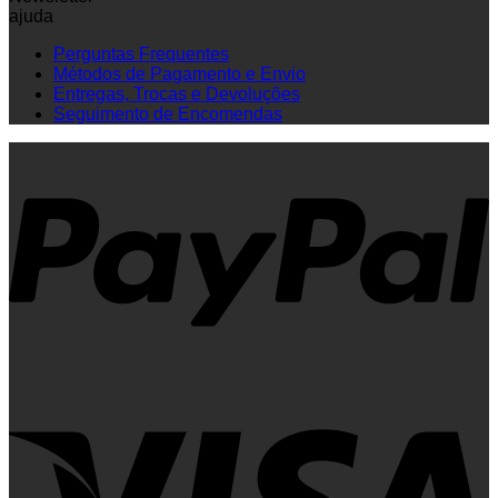
ajuda
Perguntas Frequentes
Métodos de Pagamento e Envio
Entregas, Trocas e Devoluções
Seguimento de Encomendas
P
V