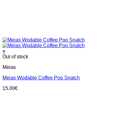
+
This
Out of stock
product
Meias
has
multiple
Meias Wodable Coffee Poo Snatch
variants.
The
15.00
€
options
may
be
chosen
on
the
product
page