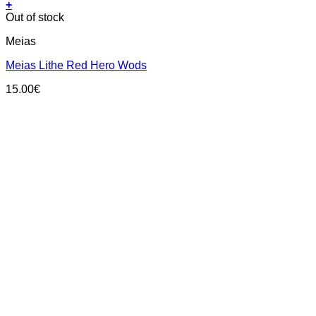
+
This
Out of stock
product
Meias
has
multiple
Meias Lithe Red Hero Wods
variants.
The
15.00
€
options
may
be
chosen
on
the
product
page