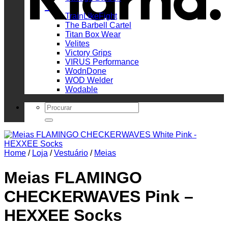
_
TrainLikeFight
The Barbell Cartel
Titan Box Wear
Velites
Victory Grips
VIRUS Performance
WodnDone
WOD Welder
Wodable
Search
for:
Home
/
Loja
/
Vestuário
/
Meias
Meias FLAMINGO
CHECKERWAVES Pink –
HEXXEE Socks