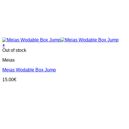
+
This
Out of stock
product
Meias
has
multiple
Meias Wodable Box Jump
variants.
The
15.00
€
options
may
be
chosen
on
the
product
page