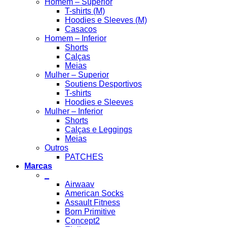
Homem – Superior
T-shirts (M)
Hoodies e Sleeves (M)
Casacos
Homem – Inferior
Shorts
Calças
Meias
Mulher – Superior
Soutiens Desportivos
T-shirts
Hoodies e Sleeves
Mulher – Inferior
Shorts
Calças e Leggings
Meias
Outros
PATCHES
Marcas
_
Airwaav
American Socks
Assault Fitness
Born Primitive
Concept2