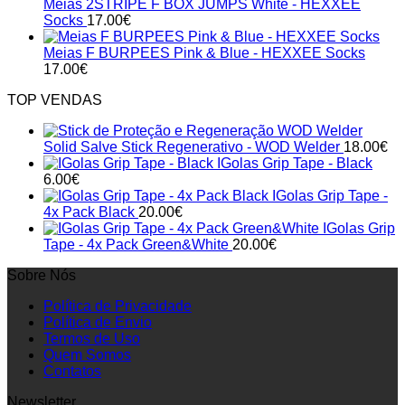
Meias 2STRIPE F BOX JUMPS White - HEXXEE
Socks
17.00
€
Meias F BURPEES Pink & Blue - HEXXEE Socks
17.00
€
TOP VENDAS
Solid Salve Stick Regenerativo - WOD Welder
18.00
€
IGolas Grip Tape - Black
6.00
€
IGolas Grip Tape -
4x Pack Black
20.00
€
IGolas Grip
Tape - 4x Pack Green&White
20.00
€
Sobre Nós
Política de Privacidade
Política de Envio
Termos de Uso
Quem Somos
Contatos
Newsletter