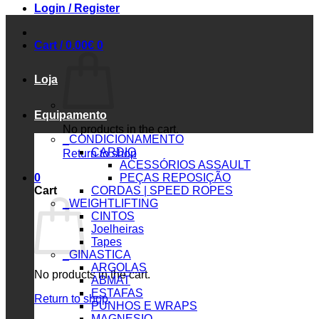
Login / Register
Cart /
0.00
€
0
Loja
Equipamento
No products in the cart.
_CONDICIONAMENTO
CARDIO
Return to shop
ACESSÓRIOS ASSAULT
0
PEÇAS REPOSIÇÃO
Cart
CORDAS | SPEED ROPES
_WEIGHTLIFTING
CINTOS
Joelheiras
Tapes
_GINASTICA
ARGOLAS
No products in the cart.
ABMAT
ESTAFAS
Return to shop
PUNHOS E WRAPS
MAGNESIO