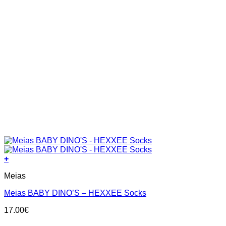
+
This
Meias
product
has
Meias BABY DINO’S – HEXXEE Socks
multiple
variants.
17.00
€
The
options