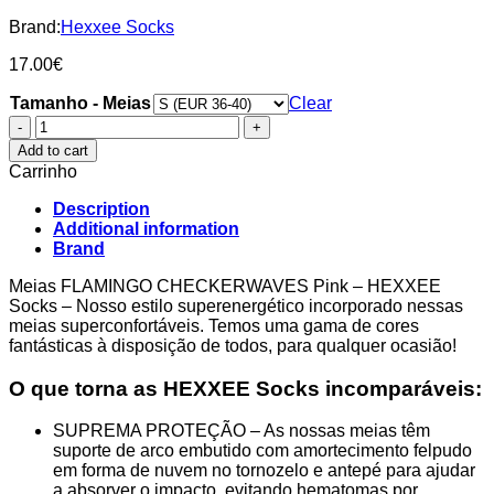
Brand:
Hexxee Socks
17.00
€
Tamanho - Meias
Clear
Meias
FLAMINGO
Add to cart
CHECKERWAVES
Carrinho
Pink
-
Description
HEXXEE
Additional information
Socks
Brand
quantity
Meias FLAMINGO CHECKERWAVES Pink – HEXXEE
Socks – Nosso estilo superenergético incorporado nessas
meias superconfortáveis. Temos uma gama de cores
fantásticas à disposição de todos, para qualquer ocasião!
O que torna as HEXXEE Socks incomparáveis:
SUPREMA PROTEÇÃO – As nossas meias têm
suporte de arco embutido com amortecimento felpudo
em forma de nuvem no tornozelo e antepé para ajudar
a absorver o impacto, evitando hematomas por