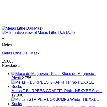
+
This
Meias
product
has
Meias Lithe Dali Mask
multiple
variants.
15.00
€
The
Novidades
options
may
Bloco de Magnésio -
be
Picsil
2.75
€
chosen
on
the
Meias F BURPEES GRAFFITI Pink - HEXXEE Socks
product
17.00
€
page