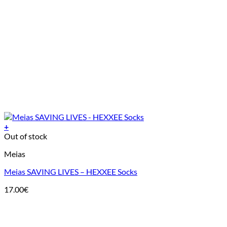
+
This
Out of stock
product
Meias
has
multiple
Meias SAVING LIVES – HEXXEE Socks
variants.
The
17.00
€
options
may
be
chosen