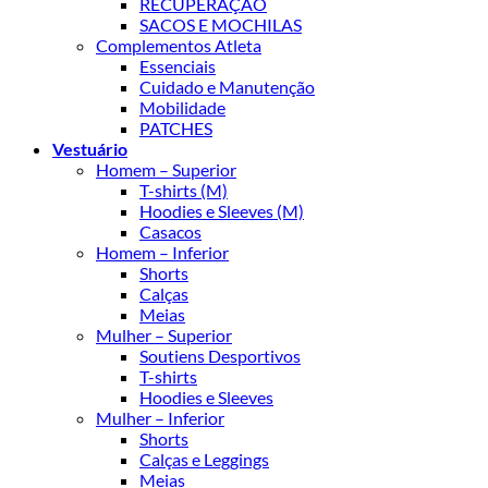
RECUPERAÇÃO
SACOS E MOCHILAS
Complementos Atleta
Essenciais
Cuidado e Manutenção
Mobilidade
PATCHES
Vestuário
Homem – Superior
T-shirts (M)
Hoodies e Sleeves (M)
Casacos
Homem – Inferior
Shorts
Calças
Meias
Mulher – Superior
Soutiens Desportivos
T-shirts
Hoodies e Sleeves
Mulher – Inferior
Shorts
Calças e Leggings
Meias