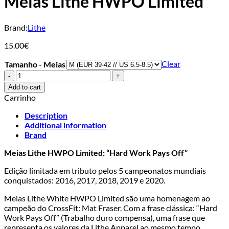
Meias Lithe HWPO Limited
Brand:
Lithe
15.00
€
Clear
Tamanho - Meias
Meias
Lithe
Add to cart
HWPO
Carrinho
Limited
quantity
Description
Additional information
Brand
Meias Lithe HWPO Limited: “Hard Work Pays Off”
Edição limitada em tributo pelos 5 campeonatos mundiais
conquistados: 2016, 2017, 2018, 2019 e 2020.
Meias Lithe White HWPO Limited são uma homenagem ao
campeão do CrossFit: Mat Fraser. Com a frase clássica: “Hard
Work Pays Off” (Trabalho duro compensa), uma frase que
representa os valores da Lithe Apparel ao mesmo tempo.