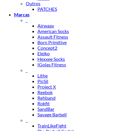
Outros
PATCHES
Marcas
_
Airwaav
American Socks
Assault Fitness
Born Primitive
Concept2
Eleiko
Hexxee Socks
IGolas Fitness
_
Lithe
PicSil
Project X
Reebok
Rehband
Rokfit
SandBar
Savage Barbell
_
TrainLikeFight