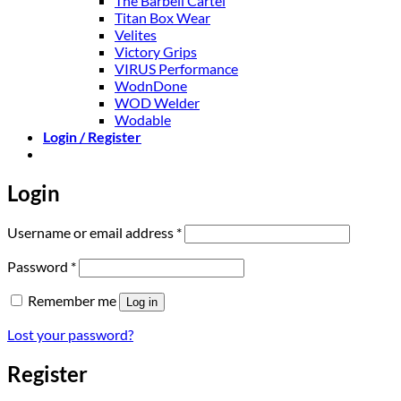
The Barbell Cartel
Titan Box Wear
Velites
Victory Grips
VIRUS Performance
WodnDone
WOD Welder
Wodable
Login / Register
Login
Required
Username or email address
*
Required
Password
*
Remember me
Log in
Lost your password?
Register