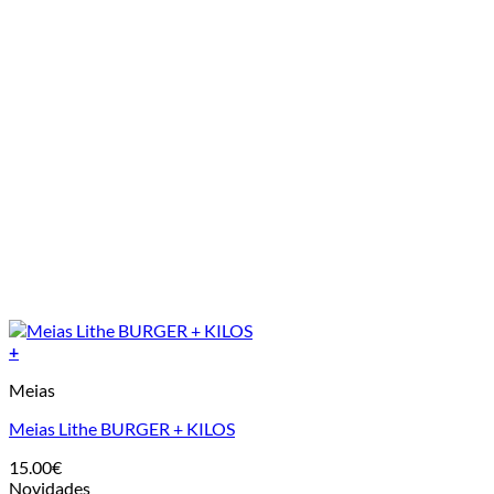
page
+
This
Meias
product
has
Meias Lithe BURGER + KILOS
multiple
variants.
15.00
€
The
Novidades