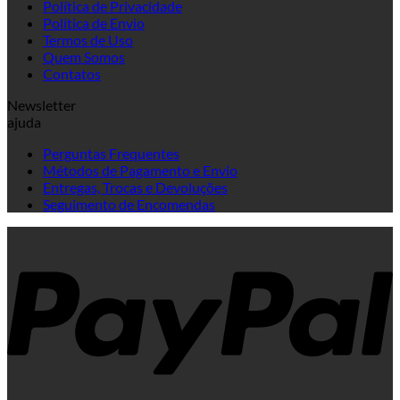
Política de Privacidade
Política de Envio
Termos de Uso
Quem Somos
Contatos
Newsletter
ajuda
Perguntas Frequentes
Métodos de Pagamento e Envio
Entregas, Trocas e Devoluções
Seguimento de Encomendas
P