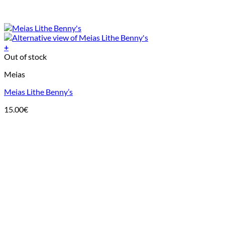
+
This
Out of stock
product
Meias
has
multiple
Meias Lithe Benny’s
variants.
The
15.00
€
options
may
be
chosen
on
the
product
page