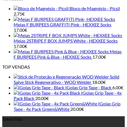
options
may
Bloco de Magnésio - Picsil
be
2.75
€
chosen
on
Meias F BURPEES GRAFFITI Pink - HEXXEE Socks
the
17.00
€
product
page
Meias 2STRIPE F BOX JUMPS White - HEXXEE Socks
17.00
€
Meias
F BURPEES Pink & Blue - HEXXEE Socks
17.00
€
TOP VENDAS
Solid
Salve Stick Regenerativo - WOD Welder
18.00
€
IGolas Grip Tape - Black
6.00
€
IGolas Grip Tape - 4x
Pack Black
20.00
€
IGolas Grip
Tape - 4x Pack Green&White
20.00
€
Sobre Nós