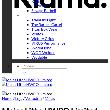
Rokfit
SandBar
Savage Barbell
_
TrainLikeFight
The Barbell Cartel
Titan Box Wear
Velites
Victory Grips
VIRUS Performance
WodnDone
WOD Welder
Wodable
Search
for:
Home
/
Loja
/
Vestuário
/
Meias