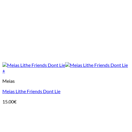
+
This
Meias
product
has
Meias Lithe Friends Dont Lie
multiple
variants.
15.00
€
The
options
may
be
chosen
on