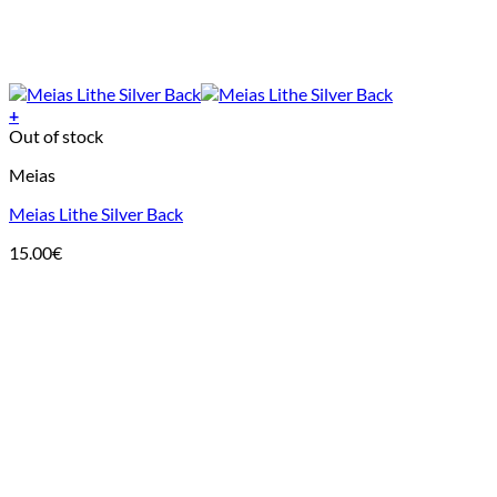
+
This
Out of stock
product
Meias
has
multiple
Meias Lithe Silver Back
variants.
The
15.00
€
options
may
be
chosen
on
the
product
page