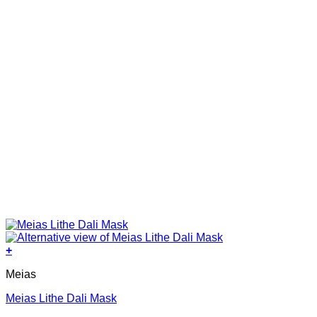
+
This
Meias
product
has
Meias Lithe Dali Mask
multiple
variants.