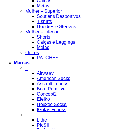
Calças
Meias
Mulher – Superior
Soutiens Desportivos
T-shirts
Hoodies e Sleeves
Mulher – Inferior
Shorts
Calças e Leggings
Meias
Outros
PATCHES
Marcas
_
Airwaav
American Socks
Assault Fitness
Born Primitive
Concept2
Eleiko
Hexxee Socks
IGolas Fitness
_
Lithe
PicSil