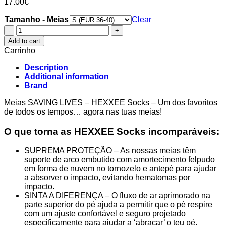
17.00
€
Tamanho - Meias
Clear
Meias
SAVING
Add to cart
LIVES
Carrinho
-
HEXXEE
Description
Socks
Additional information
quantity
Brand
Meias SAVING LIVES – HEXXEE Socks – Um dos favoritos
de todos os tempos… agora nas tuas meias!
O que torna as HEXXEE Socks incomparáveis:
SUPREMA PROTEÇÃO – As nossas meias têm
suporte de arco embutido com amortecimento felpudo
em forma de nuvem no tornozelo e antepé para ajudar
a absorver o impacto, evitando hematomas por
impacto.
SINTA A DIFERENÇA – O fluxo de ar aprimorado na
parte superior do pé ajuda a permitir que o pé respire
com um ajuste confortável e seguro projetado
especificamente para ajudar a ‘abraçar’ o teu pé.