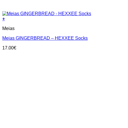
+
This
Meias
product
has
Meias GINGERBREAD – HEXXEE Socks
multiple
variants.
17.00
€
The
options
may
be
chosen
on
the
product
page