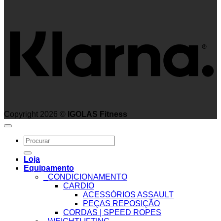
K
Copyright 2026 ©
IGOLAS Fitness
Search
for:
Loja
Equipamento
_CONDICIONAMENTO
CARDIO
ACESSÓRIOS ASSAULT
PEÇAS REPOSIÇÃO
CORDAS | SPEED ROPES