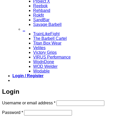
Project X
Reebok
Rehband
Rokfit
SandBar
Savage Barbell
_
TrainLikeFight
The Barbell Cartel
Titan Box Wear
Velites
Victory Grips
VIRUS Performance
WodnDone
WOD Welder
Wodable
Login / Register
Login
Required
Username or email address
*
Required
Password
*