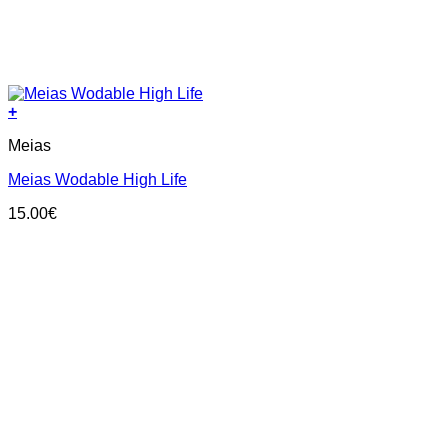
+
This
Meias
product
has
Meias Wodable High Life
multiple
variants.
15.00
€
The
options
may
be
chosen
on
the
product
page