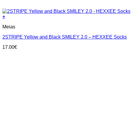
+
This
Meias
product
has
2STRIPE Yellow and Black SMILEY 2.0 – HEXXEE Socks
multiple
variants.
17.00
€
The
options
may
be
chosen
on
the
product
page