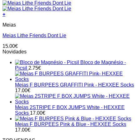
+
This
Meias
product
has
Meias Lithe Friends Dont Lie
multiple
variants.
15.00
€
The
Novidades
options
may
Bloco de Magnésio -
be
Picsil
2.75
€
chosen
on
the
Meias F BURPEES GRAFFITI Pink - HEXXEE Socks
product
17.00
€
page
Meias 2STRIPE F BOX JUMPS White - HEXXEE
Socks
17.00
€
Meias F BURPEES Pink & Blue - HEXXEE Socks
17.00
€