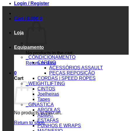
Login / Register
Cart /
0.00
€
0
Loja
Equipamento
No products in the cart.
_CONDICIONAMENTO
CARDIO
Return to shop
ACESSÓRIOS ASSAULT
0
PEÇAS REPOSIÇÃO
Cart
CORDAS | SPEED ROPES
_WEIGHTLIFTING
CINTOS
Joelheiras
Tapes
_GINASTICA
ARGOLAS
No products in the cart.
ABMAT
ESTAFAS
Return to shop
PUNHOS E WRAPS
MAGNESIO