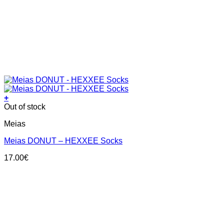
+
This
Out of stock
product
Meias
has
multiple
Meias DONUT – HEXXEE Socks
variants.
The
17.00
€
options
may
be
chosen
on
the
product
page