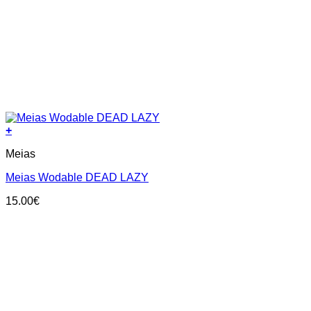
+
This
Meias
product
has
Meias Wodable DEAD LAZY
multiple
variants.
15.00
€
The
options
may
be
chosen
on
the
product
page