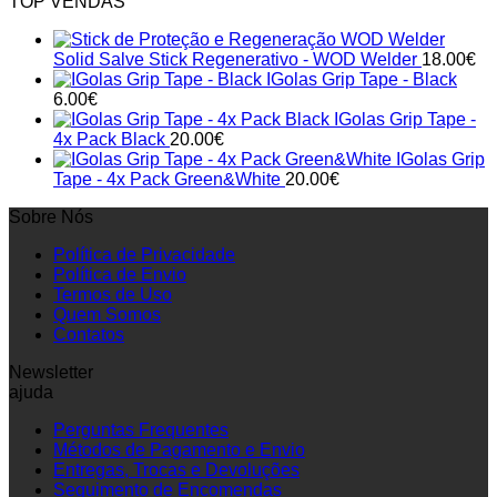
TOP VENDAS
Solid Salve Stick Regenerativo - WOD Welder
18.00
€
IGolas Grip Tape - Black
6.00
€
IGolas Grip Tape -
4x Pack Black
20.00
€
IGolas Grip
Tape - 4x Pack Green&White
20.00
€
Sobre Nós
Política de Privacidade
Política de Envio
Termos de Uso
Quem Somos
Contatos
Newsletter
ajuda
Perguntas Frequentes
Métodos de Pagamento e Envio
Entregas, Trocas e Devoluções
Seguimento de Encomendas