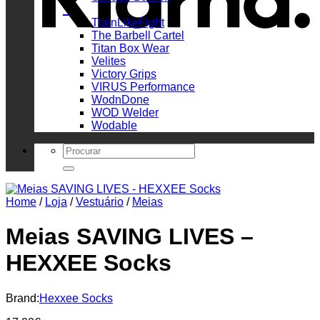
_
TrainLikeFight
The Barbell Cartel
Titan Box Wear
Velites
Victory Grips
VIRUS Performance
WodnDone
WOD Welder
Wodable
Search
for:
Home
/
Loja
/
Vestuário
/
Meias
Meias SAVING LIVES –
HEXXEE Socks
Brand:
Hexxee Socks