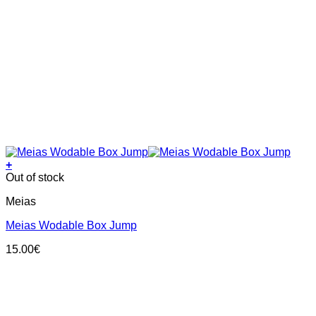
+
This
Out of stock
product
Meias
has
multiple
Meias Wodable Box Jump
variants.
The
15.00
€
options
may
be
chosen
on