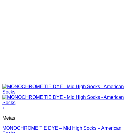
+
This
Meias
product
has
MONOCHROME TIE DYE – Mid High Socks – American
multiple