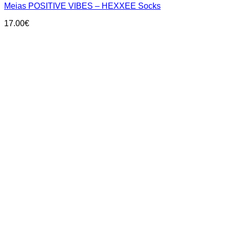
Meias POSITIVE VIBES – HEXXEE Socks
multiple
variants.
17.00
€
The
options
may
be
chosen
on
the
product
page