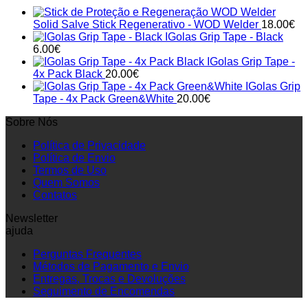
Solid Salve Stick Regenerativo - WOD Welder
18.00
€
IGolas Grip Tape - Black
6.00
€
IGolas Grip Tape -
4x Pack Black
20.00
€
IGolas Grip
Tape - 4x Pack Green&White
20.00
€
Sobre Nós
Política de Privacidade
Política de Envio
Termos de Uso
Quem Somos
Contatos
Newsletter
ajuda
Perguntas Frequentes
Métodos de Pagamento e Envio
Entregas, Trocas e Devoluções
Seguimento de Encomendas