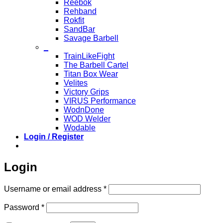
Reebok
Rehband
Rokfit
SandBar
Savage Barbell
_
TrainLikeFight
The Barbell Cartel
Titan Box Wear
Velites
Victory Grips
VIRUS Performance
WodnDone
WOD Welder
Wodable
Login / Register
Login
Required
Username or email address
*
Required
Password
*