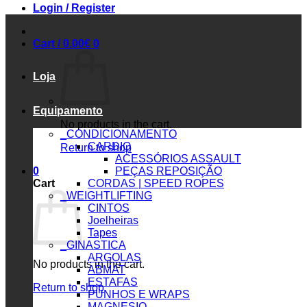
Login / Register
Cart /
0.00
€
0
Loja
Equipamento
No products in the cart.
_CONDICIONAMENTO
CARDIO
Return to shop
ACESSÓRIOS ASSAULT
0
PEÇAS REPOSIÇÃO
Cart
CORDAS | SPEED ROPES
_WEIGHTLIFTING
CINTOS
Joelheiras
Tapes
_GINASTICA
ARGOLAS
No products in the cart.
ABMAT
ESTAFAS
Return to shop
PUNHOS E WRAPS
MAGNESIO