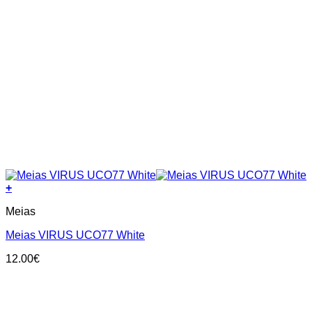
+
This
Meias
product
has
Meias VIRUS UCO77 White
multiple
variants.
12.00
€
The
options
may
be