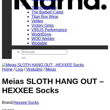
_
TrainLikeFight
The Barbell Cartel
Titan Box Wear
Velites
Victory Grips
VIRUS Performance
WodnDone
WOD Welder
Wodable
Search
for:
Home
/
Loja
/
Vestuário
/
Meias
Meias SLOTH HANG OUT –
HEXXEE Socks
Brand:
Hexxee Socks