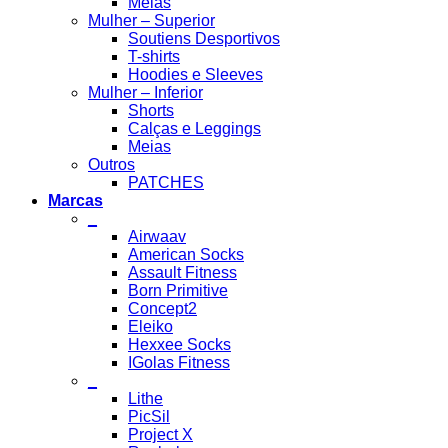
Meias
Mulher – Superior
Soutiens Desportivos
T-shirts
Hoodies e Sleeves
Mulher – Inferior
Shorts
Calças e Leggings
Meias
Outros
PATCHES
Marcas
_
Airwaav
American Socks
Assault Fitness
Born Primitive
Concept2
Eleiko
Hexxee Socks
IGolas Fitness
_
Lithe
PicSil
Project X