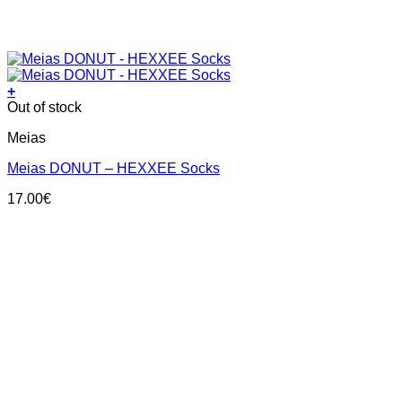
+
This
Out of stock
product
Meias
has
multiple
Meias DONUT – HEXXEE Socks
variants.
The
17.00
€
options
may
be
chosen
on
the
product
page