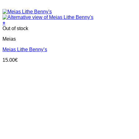
+
This
Out of stock
product
Meias
has
multiple
Meias Lithe Benny’s
variants.
The
15.00
€
options
may
be
chosen
on
the
product
page