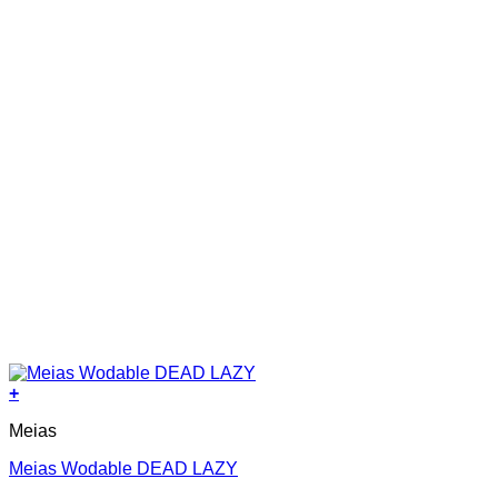
page
+
This
Meias
product
has
Meias Wodable DEAD LAZY
multiple
variants.