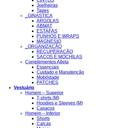
CINTOS
Joelheiras
Tapes
_GINASTICA
ARGOLAS
ABMAT
ESTAFAS
PUNHOS E WRAPS
MAGNESIO
_ORGANIZAÇÃO
RECUPERAÇÃO
SACOS E MOCHILAS
Complementos Atleta
Essenciais
Cuidado e Manutenção
Mobilidade
PATCHES
Vestuário
Homem – Superior
T-shirts (M)
Hoodies e Sleeves (M)
Casacos
Homem – Inferior
Shorts
Calças