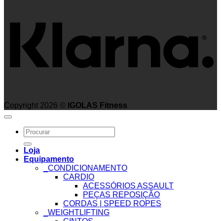
Copyright 2026 ©
IGOLAS Fitness
Search
for:
Loja
Equipamento
_CONDICIONAMENTO
CARDIO
ACESSÓRIOS ASSAULT
PEÇAS REPOSIÇÃO
CORDAS | SPEED ROPES
_WEIGHTLIFTING