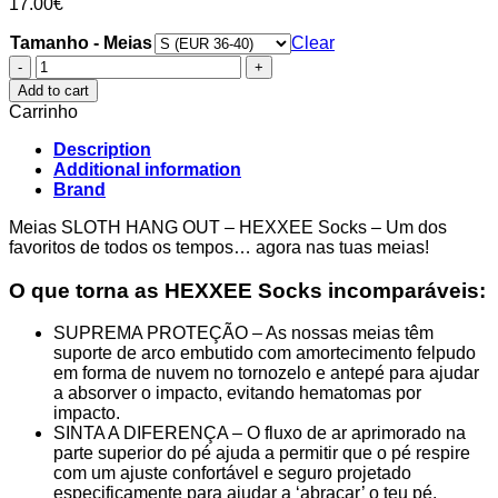
17.00
€
Tamanho - Meias
Clear
Meias
SLOTH
Add to cart
HANG
Carrinho
OUT
-
Description
HEXXEE
Additional information
Socks
Brand
quantity
Meias SLOTH HANG OUT – HEXXEE Socks – Um dos
favoritos de todos os tempos… agora nas tuas meias!
O que torna as HEXXEE Socks incomparáveis:
SUPREMA PROTEÇÃO – As nossas meias têm
suporte de arco embutido com amortecimento felpudo
em forma de nuvem no tornozelo e antepé para ajudar
a absorver o impacto, evitando hematomas por
impacto.
SINTA A DIFERENÇA – O fluxo de ar aprimorado na
parte superior do pé ajuda a permitir que o pé respire
com um ajuste confortável e seguro projetado
especificamente para ajudar a ‘abraçar’ o teu pé.