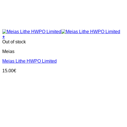
+
This
Out of stock
product
Meias
has
multiple
Meias Lithe HWPO Limited
variants.
The
15.00
€
options
may
be
chosen
on
the
product
page