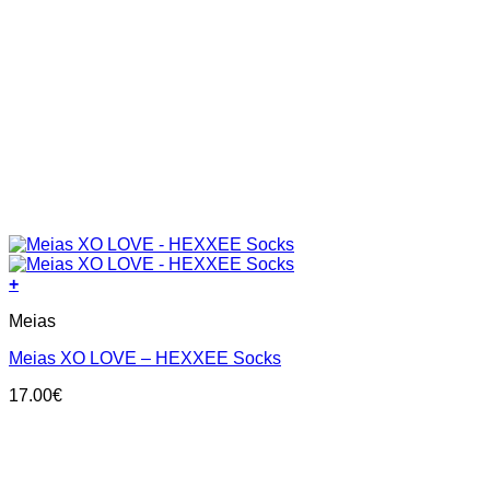
+
This
Meias
product
has
Meias XO LOVE – HEXXEE Socks
multiple
variants.
17.00
€
The
options
may
be
chosen