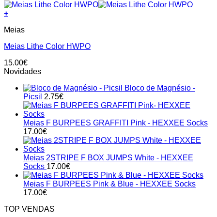
+
This
Meias
product
has
Meias Lithe Color HWPO
multiple
variants.
15.00
€
The
Novidades
options
may
Bloco de Magnésio -
be
Picsil
2.75
€
chosen
on
the
Meias F BURPEES GRAFFITI Pink - HEXXEE Socks
product
17.00
€
page
Meias 2STRIPE F BOX JUMPS White - HEXXEE
Socks
17.00
€
Meias F BURPEES Pink & Blue - HEXXEE Socks
17.00
€
TOP VENDAS