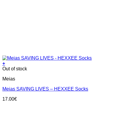
+
This
Out of stock
product
Meias
has
multiple
Meias SAVING LIVES – HEXXEE Socks
variants.
The
17.00
€
options
may
be
chosen
on
the
product