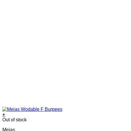
chosen
on
the
product
page
+
This
Out of stock
product
Meias
has