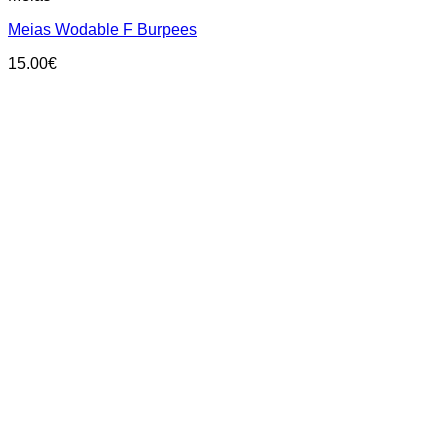
multiple
Meias Wodable F Burpees
variants.
The
15.00
€
options
may
be
chosen
on
the
product
page