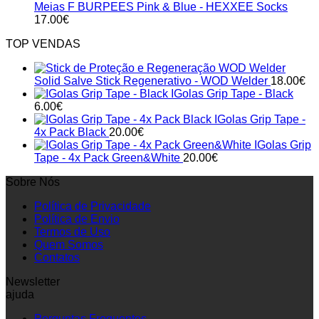
Meias F BURPEES Pink & Blue - HEXXEE Socks
17.00
€
TOP VENDAS
Solid Salve Stick Regenerativo - WOD Welder
18.00
€
IGolas Grip Tape - Black
6.00
€
IGolas Grip Tape -
4x Pack Black
20.00
€
IGolas Grip
Tape - 4x Pack Green&White
20.00
€
Sobre Nós
Política de Privacidade
Política de Envio
Termos de Uso
Quem Somos
Contatos
Newsletter
ajuda
Perguntas Frequentes