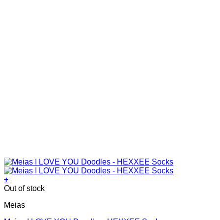
product
page
+
This
Out of stock
product
Meias
has
multiple