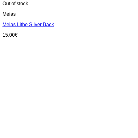
This
Out of stock
product
Meias
has
multiple
Meias Lithe Silver Back
variants.
The
15.00
€
options
may
be
chosen
on
the
product
page