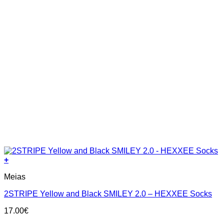
page
+
This
Meias
product
has
2STRIPE Yellow and Black SMILEY 2.0 – HEXXEE Socks
multiple
variants.
17.00
€
The
options