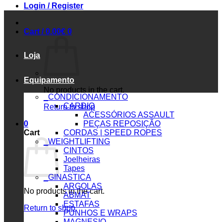
Login / Register
Cart /
0.00
€
0
Loja
Equipamento
No products in the cart.
_CONDICIONAMENTO
CARDIO
Return to shop
ACESSÓRIOS ASSAULT
0
PEÇAS REPOSIÇÃO
Cart
CORDAS | SPEED ROPES
_WEIGHTLIFTING
CINTOS
Joelheiras
Tapes
_GINASTICA
ARGOLAS
No products in the cart.
ABMAT
ESTAFAS
Return to shop
PUNHOS E WRAPS
MAGNESIO