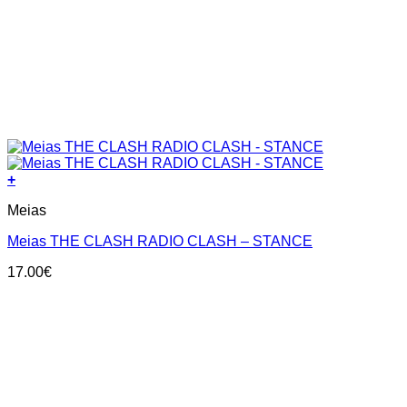
+
This
Meias
product
has
Meias THE CLASH RADIO CLASH – STANCE
multiple
variants.
17.00
€
The
options
may
be
chosen
on
the
product