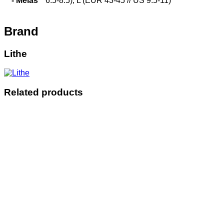
- Meias
6.5-8.5), L (EUR 43-45 // US 9.5-11)
Brand
Lithe
Related products