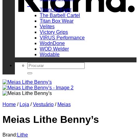
_
TrainLikeFight
The Barbell Cartel
Titan Box Wear
Velites
Victory Grips
VIRUS Performance
WodnDone
WOD Welder
Wodable
Search
for:
Home
/
Loja
/
Vestuário
/
Meias
Meias Lithe Benny’s
Brand:
Lithe