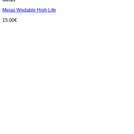
product
has
Meias Wodable High Life
multiple
variants.
15.00
€
The
options
may
be
chosen
on
the
product
page