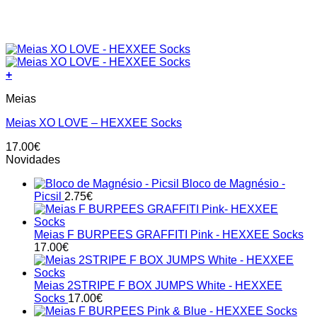
+
This
Meias
product
has
Meias XO LOVE – HEXXEE Socks
multiple
variants.
17.00
€
The
Novidades
options
may
Bloco de Magnésio -
be
Picsil
2.75
€
chosen
on
the
Meias F BURPEES GRAFFITI Pink - HEXXEE Socks
product
17.00
€
page
Meias 2STRIPE F BOX JUMPS White - HEXXEE
Socks
17.00
€