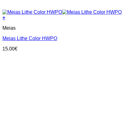
+
This
Meias
product
has
Meias Lithe Color HWPO
multiple
variants.
15.00
€
The
options
may
be
chosen
on
the
product
page