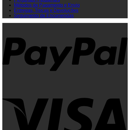
Métodos de Pagamento e Envio
Entregas, Trocas e Devoluções
Seguimento de Encomendas
P
V