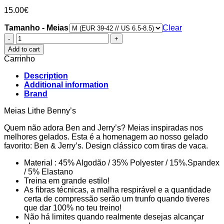
15.00
€
Tamanho - Meias
Clear
Meias
Lithe
Add to cart
Benny's
Carrinho
quantity
Description
Additional information
Brand
Meias Lithe Benny’s
Quem não adora Ben and Jerry’s? Meias inspiradas nos
melhores gelados. Esta é a homenagem ao nosso gelado
favorito: Ben & Jerry’s. Design clássico com tiras de vaca.
Material : 45% Algodão / 35% Polyester / 15%.Spandex
/ 5% Elastano
Treina em grande estilo!
As fibras técnicas, a malha respirável e a quantidade
certa de compressão serão um trunfo quando tiveres
que dar 100% no teu treino!
Não há limites quando realmente desejas alcançar