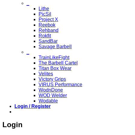
_
Lithe
PicSil
Project X
Reebok
Rehband
Rokfit
SandBar
Savage Barbell
_
TrainLikeFight
The Barbell Cartel
Titan Box Wear
Velites
Victory Grips
VIRUS Performance
WodnDone
WOD Welder
Wodable
Login / Register
Login