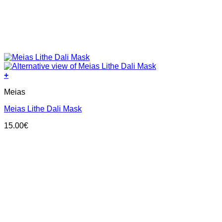
+
This
Meias
product
has
Meias Lithe Dali Mask
multiple
variants.
15.00
€
The
options
may
be
chosen
on
the
product
page