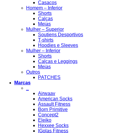
Casacos
Homem – Inferior
Shorts
Calças
Meias
Mulher – Superior
Soutiens Desportivos
T-shirts
Hoodies e Sleeves
Mulher – Inferior
Shorts
Calças e Leggings
Meias
Outros
PATCHES
Marcas
_
Airwaav
American Socks
Assault Fitness
Born Primitive
Concept2
Eleiko
Hexxee Socks
IGolas Fitness