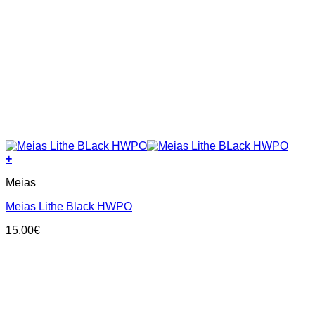
+
This
Meias
product
has
Meias Lithe Black HWPO
multiple
variants.
15.00
€
The
options
may
be
chosen
on
the