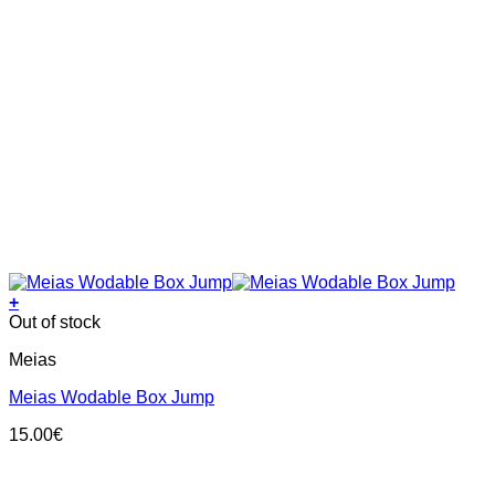
+
This
Out of stock
product
Meias
has
multiple
Meias Wodable Box Jump
variants.
The
15.00
€
options
may
be