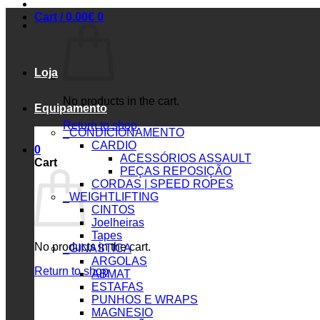
Cart /
0.00
€
0
Loja
No products in the cart.
Equipamento
Return to shop
_CONDICIONAMENTO
CARDIO
0
ACESSÓRIOS ASSAULT
Cart
PEÇAS REPOSIÇÃO
CORDAS | SPEED ROPES
_WEIGHTLIFTING
CINTOS
Joelheiras
Tapes
No products in the cart.
_GINASTICA
ARGOLAS
Return to shop
ABMAT
ESTAFAS
PUNHOS E WRAPS
MAGNESIO