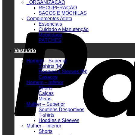
_ORGANIZAÇÃO
RECUPERAÇÃO
SACOS E MOCHILAS
Complementos Atleta
Essenciais
Cuidado e Manutenção
Mobilidade
PATCHES
Vestuário
Homem – Superior
T-shirts (M)
Hoodies e Sleeves (M)
Casacos
Homem – Inferior
Shorts
Calças
Meias
Mulher – Superior
Soutiens Desportivos
T-shirts
Hoodies e Sleeves
Mulher – Inferior
Shorts