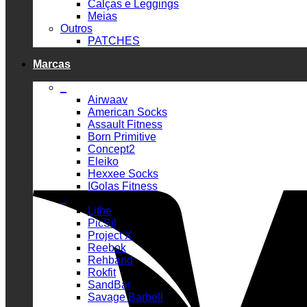
Calças e Leggings
Meias
Outros
PATCHES
Marcas
_
Airwaav
American Socks
Assault Fitness
Born Primitive
Concept2
Eleiko
Hexxee Socks
IGolas Fitness
_
Lithe
PicSil
Project X
Reebok
Rehband
Rokfit
SandBar
Savage Barbell