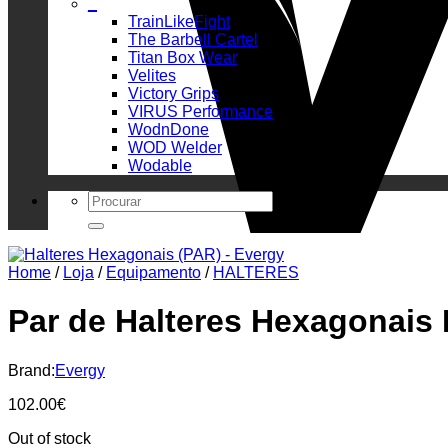
_
TrainLikeFight
The Barbell Cartel
Titan Box Wear
Velites
Victory Grips
VIRUS Performance
WodnDone
WOD Welder
Wodable
Search
for:
Home
/
Loja
/
Equipamento
/
HALTERES
Par de Halteres Hexagonais 
Brand:
Evergy
102.00
€
Out of stock