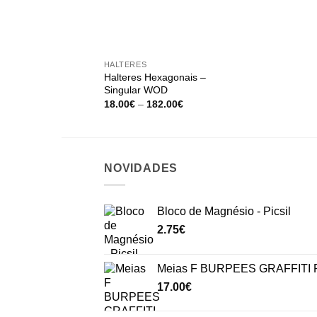
+
HALTERES
Halteres Hexagonais –
Singular WOD
Price
18.00
€
–
182.00
€
range:
18.00€
through
182.00€
NOVIDADES
Bloco de Magnésio - Picsil
2.75
€
Meias F BURPEES GRAFFITI P
17.00
€