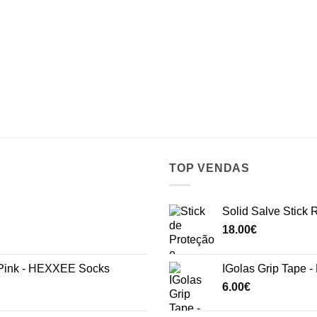
TOP VENDAS
Solid Salve Stick
18.00
€
ink - HEXXEE Socks
IGolas Grip Tape -
6.00
€