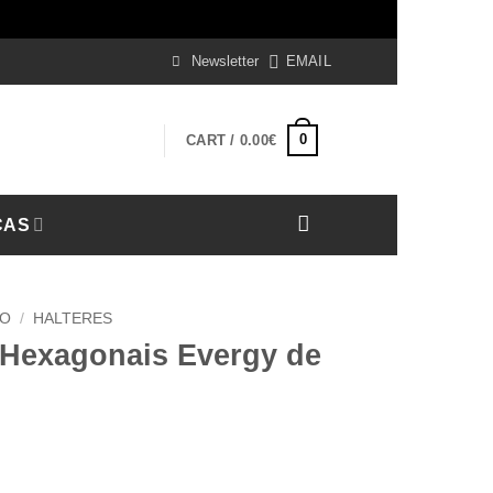
iss
Newsletter
EMAIL
0
CART /
0.00
€
CAS
TO
/
HALTERES
 Hexagonais Evergy de