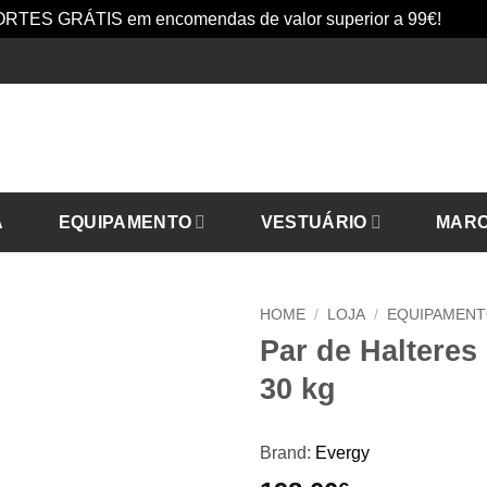
RTES GRÁTIS em encomendas de valor superior a 99€!
Dism
A
EQUIPAMENTO
VESTUÁRIO
MAR
HOME
/
LOJA
/
EQUIPAMEN
Par de Halteres
30 kg
Brand:
Evergy