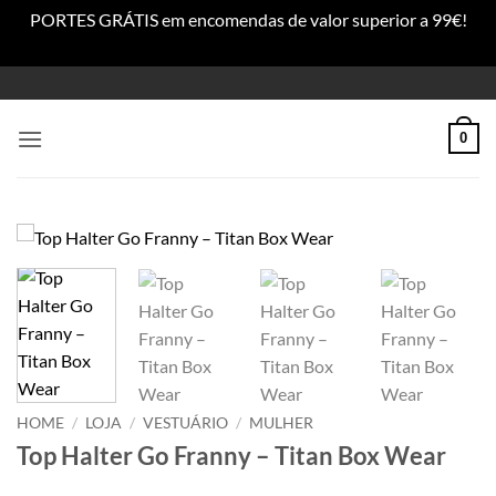
PORTES GRÁTIS em encomendas de valor superior a 99€!
Dismiss
Skip
to
content
0
HOME
/
LOJA
/
VESTUÁRIO
/
MULHER
Top Halter Go Franny – Titan Box Wear