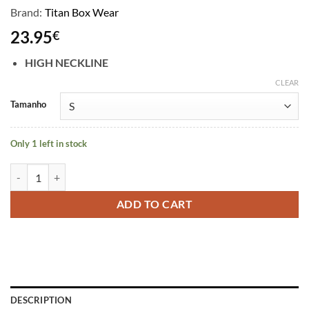
Brand:
Titan Box Wear
23.95
€
HIGH NECKLINE
CLEAR
Alternative:
Tamanho
Only 1 left in stock
Top Halter Go Franny – Titan Box Wear quantity
ADD TO CART
DESCRIPTION