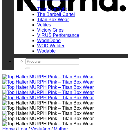
_
TrainLikeFight
The Barbell Cartel
Titan Box Wear
Velites
Victory Grips
VIRUS Performance
WodnDone
WOD Welder
Wodable
Search
for:
Home
/
Loja
/
Vestuário
/
Mulher