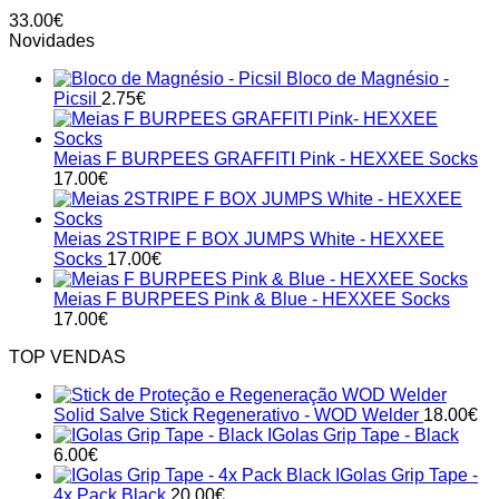
The
33.00
€
options
Novidades
may
be
Bloco de Magnésio -
chosen
Picsil
2.75
€
on
the
product
Meias F BURPEES GRAFFITI Pink - HEXXEE Socks
page
17.00
€
Meias 2STRIPE F BOX JUMPS White - HEXXEE
Socks
17.00
€
Meias F BURPEES Pink & Blue - HEXXEE Socks
17.00
€
TOP VENDAS
Solid Salve Stick Regenerativo - WOD Welder
18.00
€
IGolas Grip Tape - Black
6.00
€
IGolas Grip Tape -
4x Pack Black
20.00
€