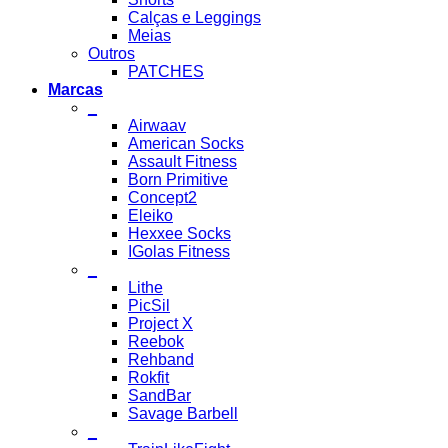
Calças e Leggings
Meias
Outros
PATCHES
Marcas
_
Airwaav
American Socks
Assault Fitness
Born Primitive
Concept2
Eleiko
Hexxee Socks
IGolas Fitness
_
Lithe
PicSil
Project X
Reebok
Rehband
Rokfit
SandBar
Savage Barbell
_