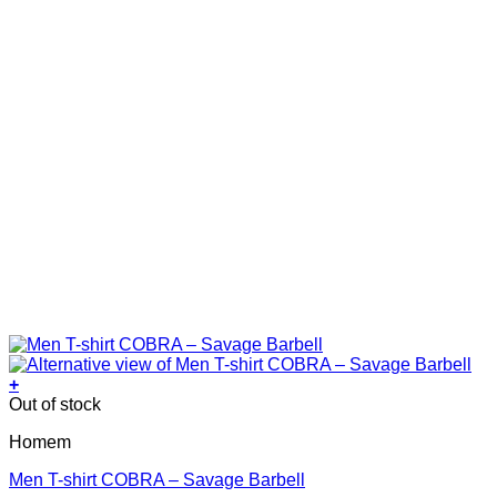
page
+
This
Out of stock
product
Homem
has
multiple
Men T-shirt COBRA – Savage Barbell
variants.