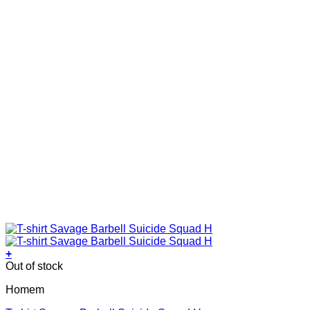
page
+
This
Out of stock
product
Homem
has
multiple