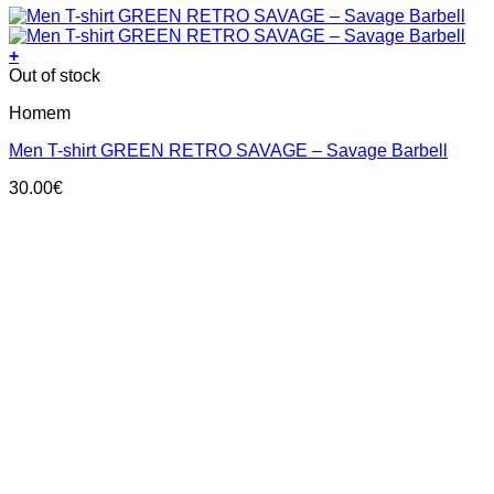
+
This
Out of stock
product
Homem
has
multiple
Men T-shirt GREEN RETRO SAVAGE – Savage Barbell
variants.
The
30.00
€
options
may
be
chosen
on
the
product
page