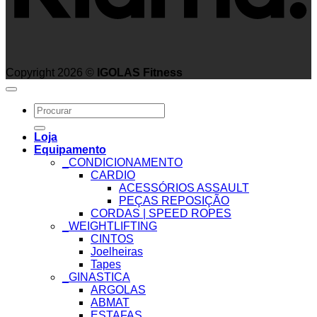
Copyright 2026 ©
IGOLAS Fitness
Search
for:
Loja
Equipamento
_CONDICIONAMENTO
CARDIO
ACESSÓRIOS ASSAULT
PEÇAS REPOSIÇÃO
CORDAS | SPEED ROPES
_WEIGHTLIFTING
CINTOS
Joelheiras
Tapes
_GINASTICA
ARGOLAS
ABMAT
ESTAFAS