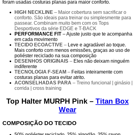
foram usadas costuras planas para maior conforto.
HIGH NECKLINE
– Maior cobertura sem sacrificar o
conforto. São ideais para treinar ou simplesmente para
passear. Combinam muito bem com os Tops
Desportivos da série EDGE e T-BACK
PERFORMANCE FIT
– Ajuste justo que te acompanha
em cada movimento
TECIDO ECOACTIVE
–
Leve e agradável ao toque.
Mais conforto com menos emissões, graças ao uso de
poliéster reciclado na sua composição
DESENHOS ORIGINAIS
–
Eles não deixam ninguém
indiferente
TECNOLOGIA F-SEAM
–
Feitas inteiramente com
costuras planas para evitar atrito.
ACONSELHADAS PARA
– Treino funcional | ginásio |
corrida | cross training
Top Halter MURPH Pink –
Titan Box
Wear
COMPOSIÇÃO DO TECIDO
50% poliéster reciclado, 25% algodão, 25% rayon