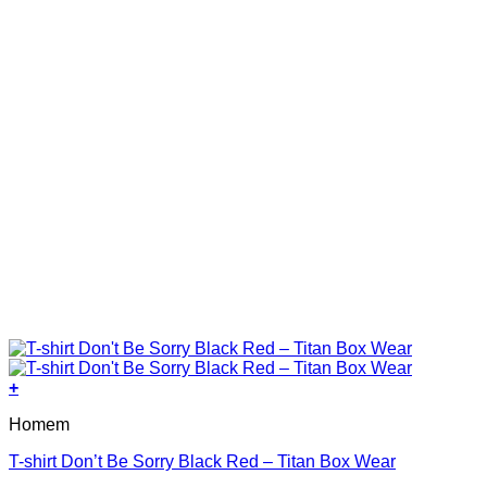
product
page
+
This
Homem
product
has
T-shirt Don’t Be Sorry Black Red – Titan Box Wear
multiple
variants.