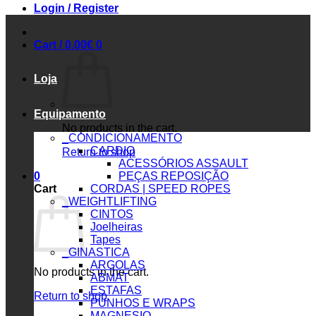
Login / Register
Cart /
0.00
€
0
Loja
Equipamento
No products in the cart.
_CONDICIONAMENTO
CARDIO
Return to shop
ACESSÓRIOS ASSAULT
0
PEÇAS REPOSIÇÃO
Cart
CORDAS | SPEED ROPES
_WEIGHTLIFTING
CINTOS
Joelheiras
Tapes
_GINASTICA
ARGOLAS
No products in the cart.
ABMAT
ESTAFAS
Return to shop
PUNHOS E WRAPS
MAGNESIO