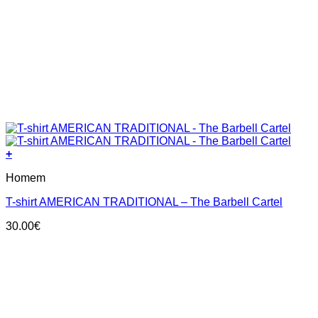
+
This
Homem
product
has
T-shirt AMERICAN TRADITIONAL – The Barbell Cartel
multiple
variants.
30.00
€
The
options
may
be
chosen
on
the