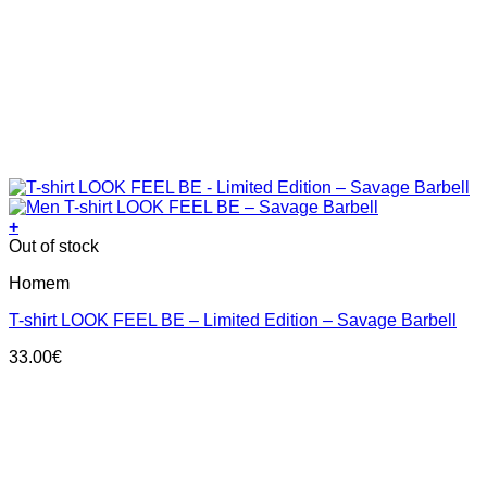
+
This
Out of stock
product
Homem
has
multiple
T-shirt LOOK FEEL BE – Limited Edition – Savage Barbell
variants.
The
33.00
€
options
may
be
chosen
on
the
product