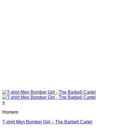
+
This
Homem
product
has
T-shirt Men Bomber Girl – The Barbell Cartel
multiple
variants.