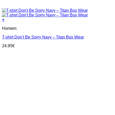
+
This
Homem
product
has
T-shirt Don’t Be Sorry Navy – Titan Box Wear
multiple
variants.
24.95
€
The
options
may
be
chosen
on
the
product
page