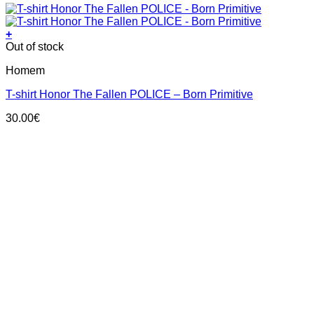
+
This
Out of stock
product
Homem
has
multiple
T-shirt Honor The Fallen POLICE – Born Primitive
variants.
The
30.00
€
options
may
be
chosen
on
the
product
page