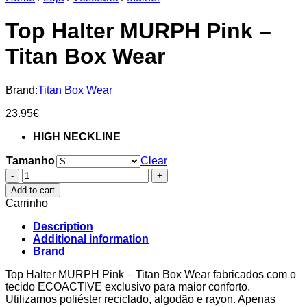
Top Halter MURPH Pink –
Titan Box Wear
Brand:
Titan Box Wear
23.95
€
HIGH NECKLINE
Tamanho
Clear
Top
Halter
Add to cart
MURPH
Carrinho
Pink
–
Description
Titan
Additional information
Box
Brand
Wear
quantity
Top Halter MURPH Pink – Titan Box Wear fabricados com o
tecido ECOACTIVE exclusivo para maior conforto.
Utilizamos poliéster reciclado, algodão e rayon. Apenas