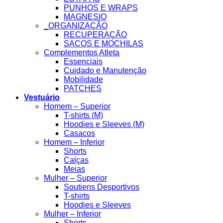
PUNHOS E WRAPS
MAGNESIO
_ORGANIZAÇÃO
RECUPERAÇÃO
SACOS E MOCHILAS
Complementos Atleta
Essenciais
Cuidado e Manutenção
Mobilidade
PATCHES
Vestuário
Homem – Superior
T-shirts (M)
Hoodies e Sleeves (M)
Casacos
Homem – Inferior
Shorts
Calças
Meias
Mulher – Superior
Soutiens Desportivos
T-shirts
Hoodies e Sleeves
Mulher – Inferior
Shorts