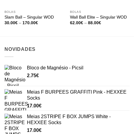
BOLAS
BOLAS
Slam Ball – Singular WOD
Wall Ball Elite – Singular WOD
Price
Price
30.00
€
–
170.00
€
62.00
€
–
88.00
€
range:
range:
30.00€
62.00€
through
through
170.00€
88.00€
NOVIDADES
Bloco de Magnésio - Picsil
2.75
€
Meias F BURPEES GRAFFITI Pink - HEXXEE
Socks
17.00
€
Meias 2STRIPE F BOX JUMPS White -
HEXXEE Socks
17.00
€