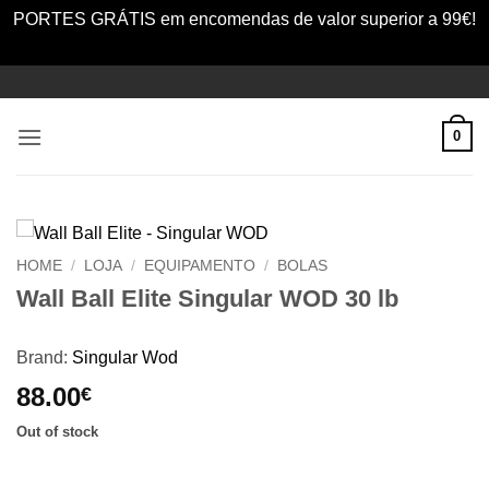
PORTES GRÁTIS em encomendas de valor superior a 99€!
Dismiss
Skip
to
content
0
HOME
/
LOJA
/
EQUIPAMENTO
/
BOLAS
Wall Ball Elite Singular WOD 30 lb
Brand:
Singular Wod
88.00
€
Out of stock