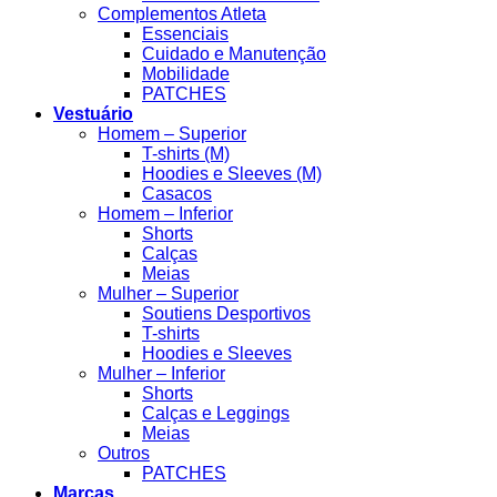
Complementos Atleta
Essenciais
Cuidado e Manutenção
Mobilidade
PATCHES
Vestuário
Homem – Superior
T-shirts (M)
Hoodies e Sleeves (M)
Casacos
Homem – Inferior
Shorts
Calças
Meias
Mulher – Superior
Soutiens Desportivos
T-shirts
Hoodies e Sleeves
Mulher – Inferior
Shorts
Calças e Leggings
Meias
Outros
PATCHES
Marcas