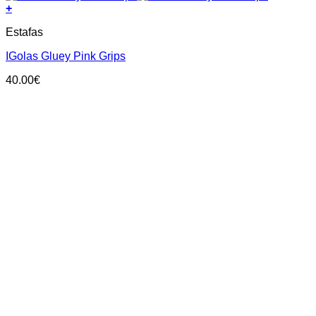
+
This
Estafas
product
has
IGolas Gluey Pink Grips
multiple
variants.
40.00
€
The
options
may
be
chosen
on
the
product
page