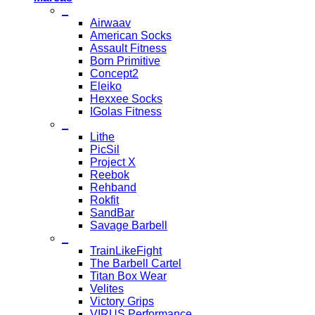
_
Airwaav
American Socks
Assault Fitness
Born Primitive
Concept2
Eleiko
Hexxee Socks
IGolas Fitness
_
Lithe
PicSil
Project X
Reebok
Rehband
Rokfit
SandBar
Savage Barbell
_
TrainLikeFight
The Barbell Cartel
Titan Box Wear
Velites
Victory Grips
VIRUS Performance