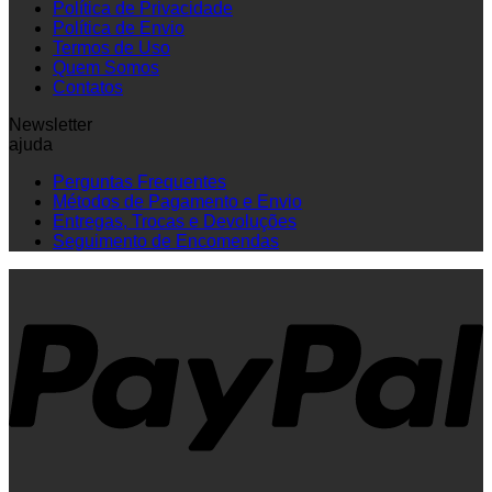
Política de Privacidade
Política de Envio
Termos de Uso
Quem Somos
Contatos
Newsletter
ajuda
Perguntas Frequentes
Métodos de Pagamento e Envio
Entregas, Trocas e Devoluções
Seguimento de Encomendas
P