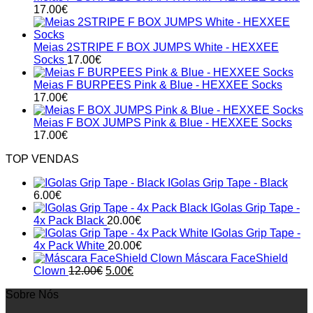
17.00
€
Meias 2STRIPE F BOX JUMPS White - HEXXEE
Socks
17.00
€
Meias F BURPEES Pink & Blue - HEXXEE Socks
17.00
€
Meias F BOX JUMPS Pink & Blue - HEXXEE Socks
17.00
€
TOP VENDAS
IGolas Grip Tape - Black
6.00
€
IGolas Grip Tape -
4x Pack Black
20.00
€
IGolas Grip Tape -
4x Pack White
20.00
€
Máscara FaceShield
Original
Current
Clown
12.00
€
5.00
€
price
price
Sobre Nós
was:
is:
12.00€.
5.00€.