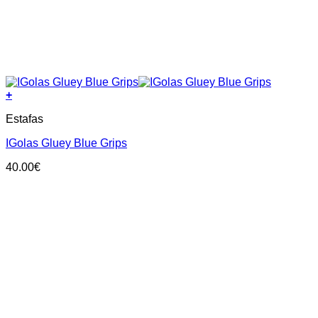
+
This
Estafas
product
has
IGolas Gluey Blue Grips
multiple
variants.
40.00
€
The
options
may
be
chosen
on
the
product
page