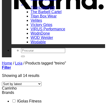
_
TrainLikeFight
The Barbell Cartel
Titan Box Wear
Velites
Victory Grips
VIRUS Performance
WodnDone
WOD Welder
Wodable
Search
for:
Home
/
Loja
/
Products tagged “treino”
Filter
Sorted
Showing all 14 results
by
latest
Carrinho
Brands
IGolas Fitness