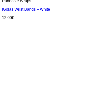
Punhos e Wraps
IGolas Wrist Bands – White
12.00
€