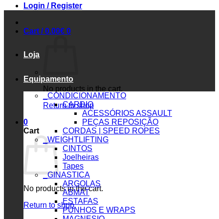
Login / Register
Cart /
0.00
€
0
Loja
Equipamento
No products in the cart.
_CONDICIONAMENTO
CARDIO
Return to shop
ACESSÓRIOS ASSAULT
0
PEÇAS REPOSIÇÃO
Cart
CORDAS | SPEED ROPES
_WEIGHTLIFTING
CINTOS
Joelheiras
Tapes
_GINASTICA
ARGOLAS
No products in the cart.
ABMAT
ESTAFAS
Return to shop
PUNHOS E WRAPS
MAGNESIO