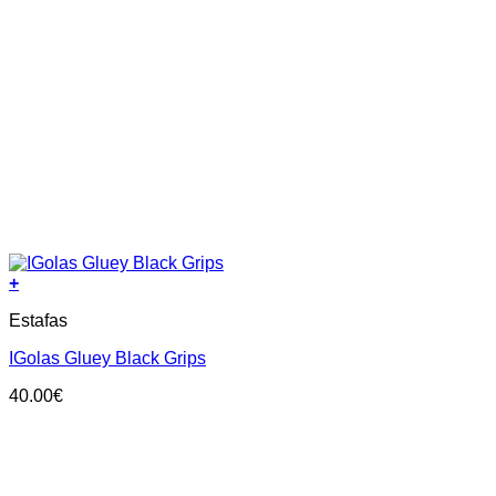
+
This
Estafas
product
has
IGolas Gluey Black Grips
multiple
variants.
40.00
€
The
options
may
be
chosen