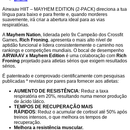
Airwaav HIIT – MAYHEM EDITION (2-PACK) direciona a tua
língua para baixo e para frente e, quando morderes
suavemente, irá criar a abertura ideal para as vias
respiratórias.
A
Mayhem Nation
, liderada pelo 9x Campeão dos Crossfit
Games,
Rich Froning
, apresenta o mais alto nível de
aptidão funcional e lidera consistentemente o caminho nos
rankings e competições mundiais. O bocal de desempenho
AIRWAAV x Mayhem Edition
é uma colaboração com
Rich
Froning
projetado para atletas sérios que exigem resultados
sérios.
É patenteado e comprovado cientificamente com pesquisas
publicadas * revistas por pares para fornecer aos atletas:
AUMENTO DE RESISTÊNCIA
: Reduz a taxa
respiratória em 20%, resultando numa menor produção
de ácido lático.
TEMPOS DE RECUPERAÇÃO MAIS
RÁPIDOS
: Reduz o acumular de cortisol até 50% após
treinos intensos, o que melhora os tempos de
recuperação.
Melhora a resistência muscular.