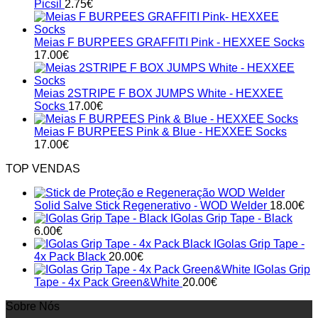
Picsil
2.75
€
Meias F BURPEES GRAFFITI Pink - HEXXEE Socks
17.00
€
Meias 2STRIPE F BOX JUMPS White - HEXXEE
Socks
17.00
€
Meias F BURPEES Pink & Blue - HEXXEE Socks
17.00
€
TOP VENDAS
Solid Salve Stick Regenerativo - WOD Welder
18.00
€
IGolas Grip Tape - Black
6.00
€
IGolas Grip Tape -
4x Pack Black
20.00
€
IGolas Grip
Tape - 4x Pack Green&White
20.00
€
Sobre Nós