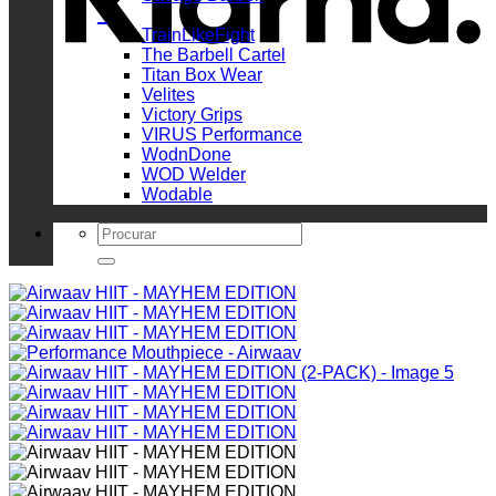
_
TrainLikeFight
The Barbell Cartel
Titan Box Wear
Velites
Victory Grips
VIRUS Performance
WodnDone
WOD Welder
Wodable
Search
for: