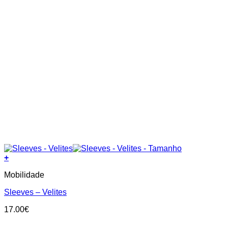
+
This
Mobilidade
product
has
Sleeves – Velites
multiple
variants.
17.00
€
The
options