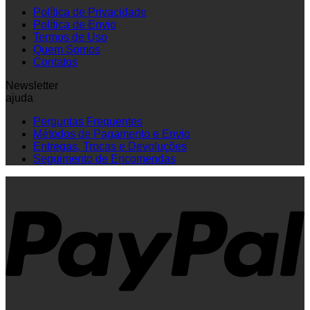
Política de Privacidade
Política de Envio
Termos de Uso
Quem Somos
Contatos
Newsletter
ajuda
Perguntas Frequentes
Métodos de Pagamento e Envio
Entregas, Trocas e Devoluções
Seguimento de Encomendas
P