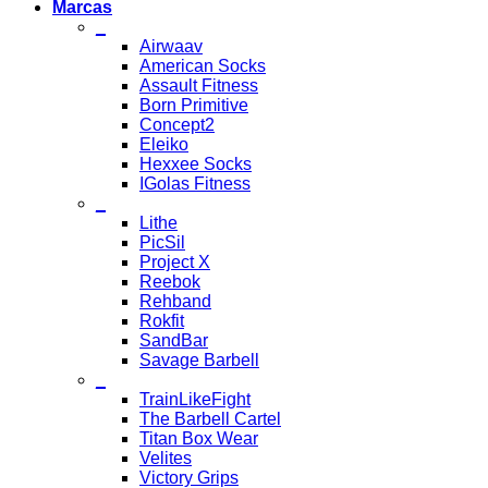
Marcas
_
Airwaav
American Socks
Assault Fitness
Born Primitive
Concept2
Eleiko
Hexxee Socks
IGolas Fitness
_
Lithe
PicSil
Project X
Reebok
Rehband
Rokfit
SandBar
Savage Barbell
_
TrainLikeFight
The Barbell Cartel
Titan Box Wear
Velites
Victory Grips