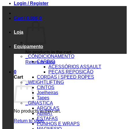
Login / Register
Cart /
0.00
€
0
Loja
Equipamento
No products in the cart.
_CONDICIONAMENTO
CARDIO
Return to shop
ACESSÓRIOS ASSAULT
0
PEÇAS REPOSIÇÃO
Cart
CORDAS | SPEED ROPES
_WEIGHTLIFTING
CINTOS
Joelheiras
Tapes
_GINASTICA
ARGOLAS
No products in the cart.
ABMAT
ESTAFAS
Return to shop
PUNHOS E WRAPS
MAGNESIO