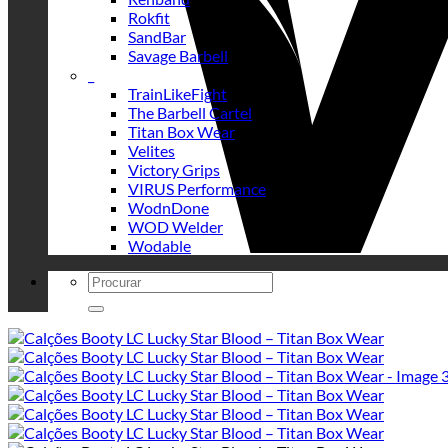
Rokfit
SandBar
Savage Barbell
_
TrainLikeFight
The Barbell Cartel
Titan Box Wear
Velites
Victory Grips
VIRUS Performance
WodnDone
WOD Welder
Wodable
Search
for: