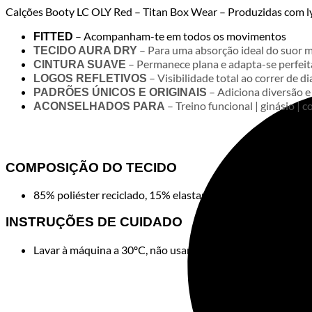
Box
Calções Booty LC OLY Red – Titan Box Wear – Produzidas com lycr
Wear
quantity
– Acompanham-te em todos os movimentos
FITTED
– Para uma absorção ideal do suor m
TECIDO AURA DRY
– Permanece plana e adapta-se perfeit
CINTURA SUAVE
– Visibilidade total ao correr de di
LOGOS REFLETIVOS
– Adiciona diversão e 
PADRÕES ÚNICOS E ORIGINAIS
– Treino funcional | ginásio | co
ACONSELHADOS PARA
Calçõe
COMPOSIÇÃO DO TECIDO
85% poliéster reciclado, 15% elastano
INSTRUÇÕES DE CUIDADO
Lavar à máquina a 30ºC, não usar lixívia ou cloro, não pass