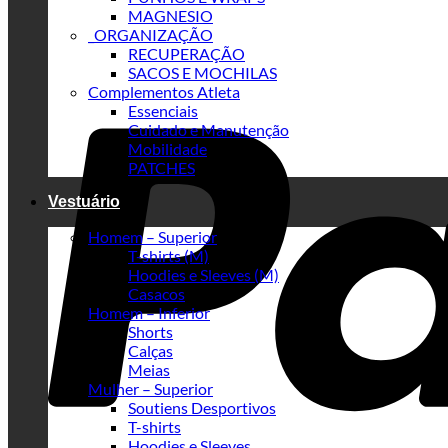
MAGNESIO
_ORGANIZAÇÃO
RECUPERAÇÃO
SACOS E MOCHILAS
Complementos Atleta
Essenciais
Cuidado e Manutenção
Mobilidade
PATCHES
Vestuário
Homem – Superior
T-shirts (M)
Hoodies e Sleeves (M)
Casacos
Homem – Inferior
Shorts
Calças
Meias
Mulher – Superior
Soutiens Desportivos
T-shirts
Hoodies e Sleeves