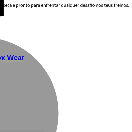
 seca e pronto para enfrentar qualquer desafio nos teus treinos.
M
ox Wear