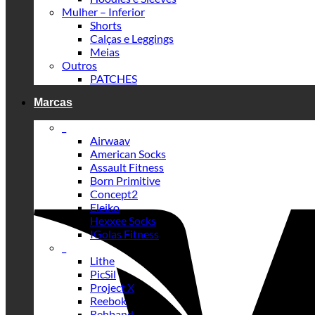
Mulher – Inferior
Shorts
Calças e Leggings
Meias
Outros
PATCHES
Marcas
_
Airwaav
American Socks
Assault Fitness
Born Primitive
Concept2
Eleiko
Hexxee Socks
IGolas Fitness
_
Lithe
PicSil
Project X
Reebok
Rehband