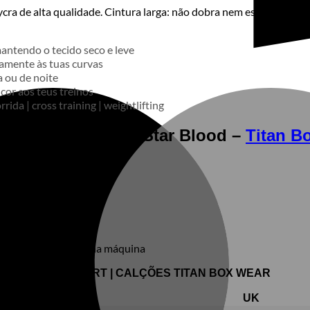
a de alta qualidade. Cintura larga: não dobra nem escorrega. Fica
antendo o tecido seco e leve
amente às tuas curvas
a ou de noite
cor aos teus treinos
rrida | cross training | weightlifting
s Booty LC Lucky Star Blood –
Titan B
ar a ferro, não secar na máquina
SIZE CHART | CALÇÕES TITAN BOX WEAR
EU
UK