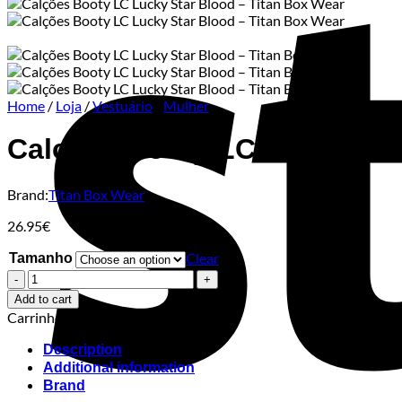
Home
/
Loja
/
Vestuário
/
Mulher
Calções Booty LC Lucky Sta
Brand:
Titan Box Wear
26.95
€
Clear
Tamanho
Calções
Booty
Add to cart
LC
Carrinho
Lucky
Star
Description
Blood
Additional information
–
Brand
Titan