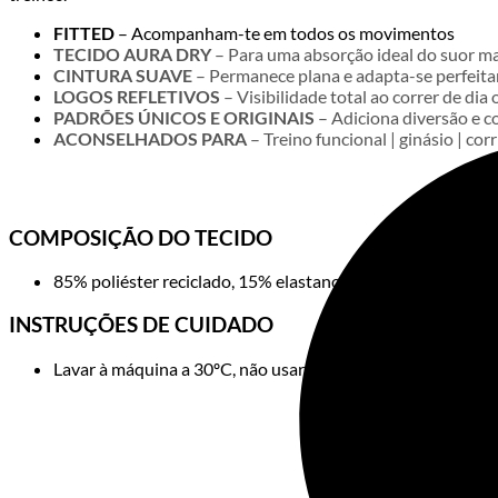
FITTED
– Acompanham-te em todos os movimentos
TECIDO AURA DRY
– Para uma absorção ideal do suor ma
CINTURA SUAVE
– Permanece plana e adapta-se perfeita
LOGOS REFLETIVOS
– Visibilidade total ao correr de dia 
PADRÕES ÚNICOS E ORIGINAIS
– Adiciona diversão e co
ACONSELHADOS PARA
– Treino funcional | ginásio | corr
Ca
COMPOSIÇÃO DO TECIDO
85% poliéster reciclado, 15% elastano
INSTRUÇÕES DE CUIDADO
Lavar à máquina a 30ºC, não usar lixívia ou cloro, não pass