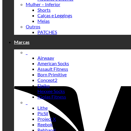
Mulher – Inferior
Shorts
Calças e Leggings
Meias
Outros
PATCHES
Marcas
_
Airwaav
American Socks
Assault Fitness
Born Primitive
Concept2
Eleiko
Hexxee Socks
IGolas Fitness
_
Lithe
PicSil
Project X
Reebok
Rehband