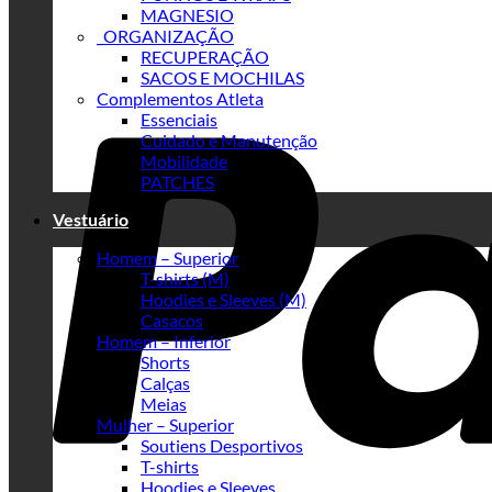
MAGNESIO
_ORGANIZAÇÃO
RECUPERAÇÃO
SACOS E MOCHILAS
Complementos Atleta
Essenciais
Cuidado e Manutenção
Mobilidade
PATCHES
Vestuário
Homem – Superior
T-shirts (M)
Hoodies e Sleeves (M)
Casacos
Homem – Inferior
Shorts
Calças
Meias
Mulher – Superior
Soutiens Desportivos
T-shirts
Hoodies e Sleeves