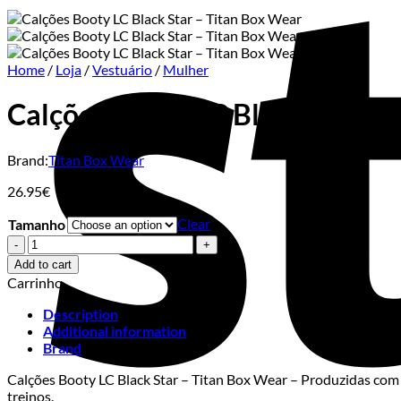
Home
/
Loja
/
Vestuário
/
Mulher
Calções Booty LC Black Star –
Brand:
Titan Box Wear
26.95
€
Clear
Tamanho
Calções
Booty
Add to cart
LC
Carrinho
Black
Star
Description
–
Additional information
Titan
Brand
Box
Wear
Calções Booty LC Black Star – Titan Box Wear – Produzidas com l
quantity
treinos.