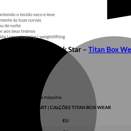
ntendo o tecido seco e leve
mente às tuas curvas
ou de noite
r aos teus treinos
ida | cross training | weightlifting
lções Booty LC Black Star –
Titan Box We
ar a ferro, não secar na máquina
SIZE CHART | CALÇÕES TITAN BOX WEAR
EU