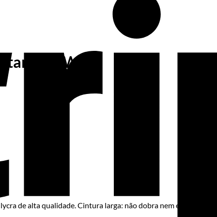
 Titan Box Wear
ycra de alta qualidade. Cintura larga: não dobra nem escorrega. Fi