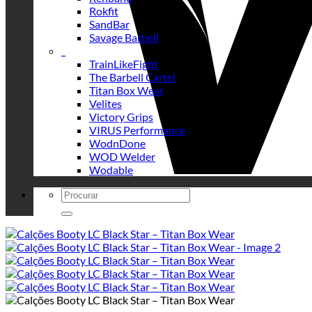
Rokfit
SandBar
Savage Barbell
_
TrainLikeFight
The Barbell Cartel
Titan Box Wear
Velites
Victory Grips
VIRUS Performance
WodnDone
WOD Welder
Wodable
Search
for: