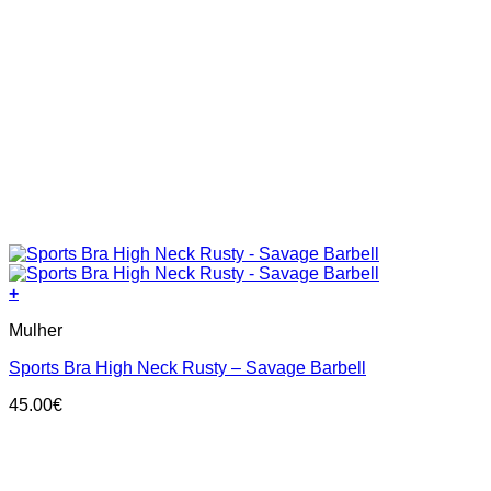
+
This
Mulher
product
has
Sports Bra High Neck Rusty – Savage Barbell
multiple
variants.
45.00
€
The
options
may
be
chosen