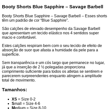
quantity
Booty Shorts Blue Sapphire – Savage Barbell
Booty Shorts Blue Sapphire – Savage Barbell – Esses shorts
têm um padrão de cor “Blue Sapphire”.
São calções de elevado desempenho da Savage Barbell
que apresentam um tecido elástico nos 4 sentidos super
macio e confortável.
Estes calções respiram bem com o seu tecido de efeito de
absorção de suor que afasta a humidade da pele para a
superfície.
Sem transparência e um cós largo que permanece no lugar,
já que a inserção de 2 ½ polegadas proporciona
comprimento suficiente para todos os atletas se sentirem e
parecerem surpreendentes enquanto atingem a amplitude
total de movimento.
Tamanhos:
XS
= Size 0-2
S
mall = Size 4-6
M
edium = Size 8-10