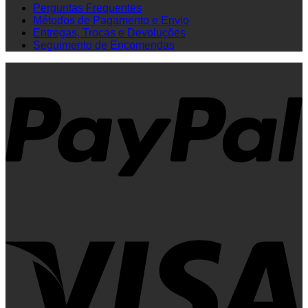
Perguntas Frequentes
Métodos de Pagamento e Envio
Entregas, Trocas e Devoluções
Seguimento de Encomendas
P
V