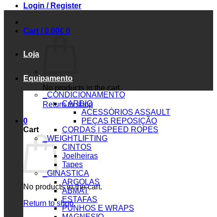
Login / Register
Cart /
0.00
€
0
Loja
Equipamento
No products in the cart.
_CONDICIONAMENTO
CARDIO
Return to shop
ACESSÓRIOS ASSAULT
0
PEÇAS REPOSIÇÃO
Cart
CORDAS | SPEED ROPES
_WEIGHTLIFTING
CINTOS
Joelheiras
Tapes
_GINASTICA
ARGOLAS
No products in the cart.
ABMAT
ESTAFAS
Return to shop
PUNHOS E WRAPS
MAGNESIO