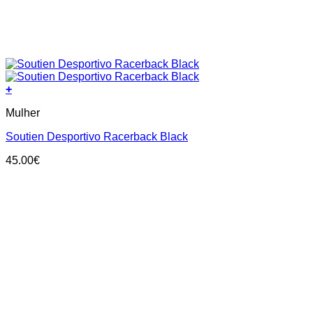
+
This
Mulher
product
has
Soutien Desportivo Racerback Black
multiple
variants.
45.00
€
The
options
may
be
chosen
on
the
product
page