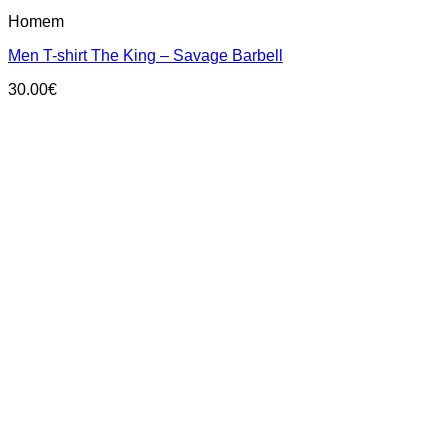
This
Homem
product
has
Men T-shirt The King – Savage Barbell
multiple
variants.
30.00
€
The
options
may
be
chosen
on
the
product
page