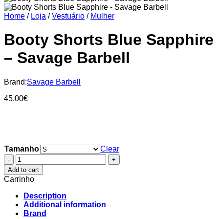
Home
/
Loja
/
Vestuário
/
Mulher
Booty Shorts Blue Sapphire
– Savage Barbell
Brand:
Savage Barbell
45.00
€
Tamanho
Clear
Booty
Shorts
Add to cart
Blue
Carrinho
Sapphire
-
Description
Savage
Additional information
Barbell
Brand