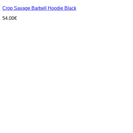
has
Crop Savage Barbell Hoodie Black
multiple
variants.
54.00
€
The
options
may
be
chosen
on
the
product
page