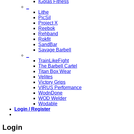
IGolas Fitness
_
Lithe
PicSil
Project X
Reebok
Rehband
Rokfit
SandBar
Savage Barbell
_
TrainLikeFight
The Barbell Cartel
Titan Box Wear
Velites
Victory Grips
VIRUS Performance
WodnDone
WOD Welder
Wodable
Login / Register
Login