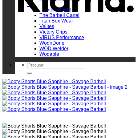
_
TrainLikeFight
The Barbell Cartel
Titan Box Wear
Velites
Victory Grips
VIRUS Performance
WodnDone
WOD Welder
Wodable
Search
for: