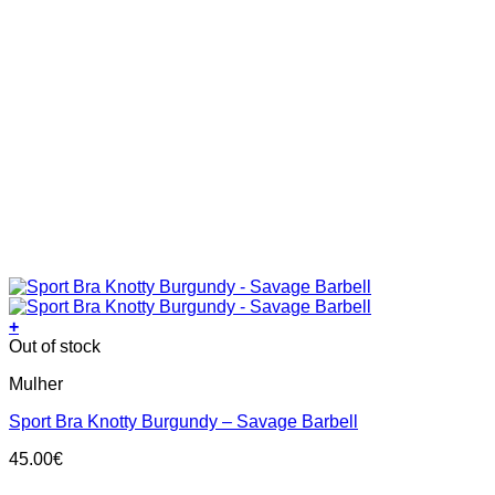
+
This
Out of stock
product
Mulher
has
multiple
Sport Bra Knotty Burgundy – Savage Barbell
variants.
The
45.00
€
options
may