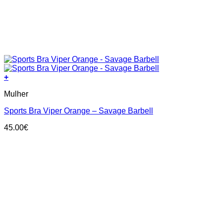
+
This
Mulher
product
has
Sports Bra Viper Orange – Savage Barbell
multiple
variants.
45.00
€
The
options
may
be
chosen
on
the
product
page