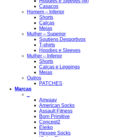
Hoodies e Sleeves (M)
Casacos
Homem – Inferior
Shorts
Calças
Meias
Mulher – Superior
Soutiens Desportivos
T-shirts
Hoodies e Sleeves
Mulher – Inferior
Shorts
Calças e Leggings
Meias
Outros
PATCHES
Marcas
_
Airwaav
American Socks
Assault Fitness
Born Primitive
Concept2
Eleiko
Hexxee Socks