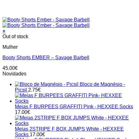
+
This
Out of stock
product
Mulher
has
multiple
Booty Shorts EMBER – Savage Barbell
variants.
The
45.00
€
options
Novidades
may
be
Bloco de Magnésio -
chosen
Picsil
2.75
€
on
the
product
Meias F BURPEES GRAFFITI Pink - HEXXEE Socks
page
17.00
€
Meias 2STRIPE F BOX JUMPS White - HEXXEE
Socks
17.00
€