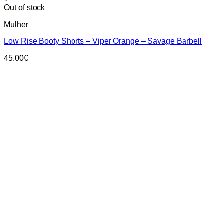
This
Out of stock
product
Mulher
has
multiple
Low Rise Booty Shorts – Viper Orange – Savage Barbell
variants.
The
45.00
€
options
may
be
chosen
on
the
product
page