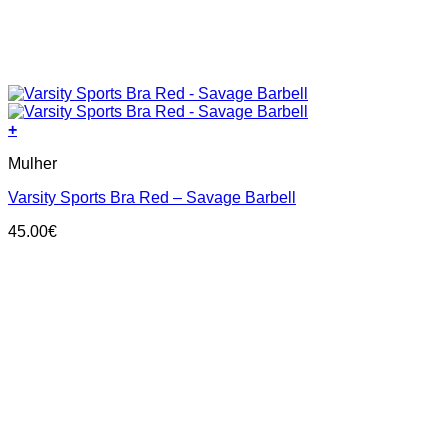
+
This
Mulher
product
has
Varsity Sports Bra Red – Savage Barbell
multiple
variants.
45.00
€
The
options
may
be
chosen
on
the
product
page