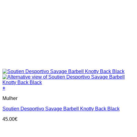
+
This
Mulher
product
has
Soutien Desportivo Savage Barbell Knotty Back Black
multiple
variants.
45.00
€
The
options
may