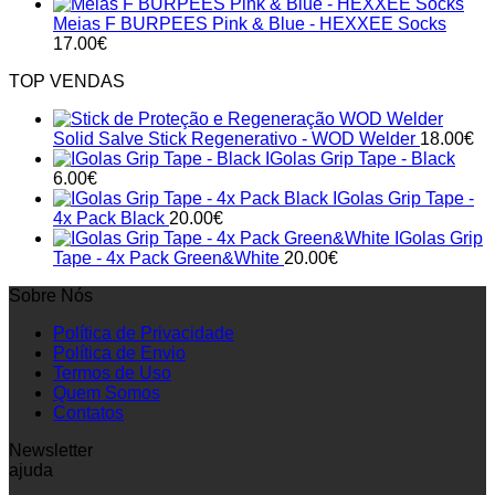
Meias F BURPEES Pink & Blue - HEXXEE Socks
17.00
€
TOP VENDAS
Solid Salve Stick Regenerativo - WOD Welder
18.00
€
IGolas Grip Tape - Black
6.00
€
IGolas Grip Tape -
4x Pack Black
20.00
€
IGolas Grip
Tape - 4x Pack Green&White
20.00
€
Sobre Nós
Política de Privacidade
Política de Envio
Termos de Uso
Quem Somos
Contatos
Newsletter
ajuda