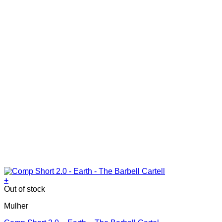
the
product
page
+
This
Out of stock
product
Mulher
has
multiple