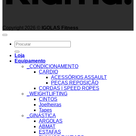
Copyright 2026 ©
IGOLAS Fitness
Search
for:
Loja
Equipamento
_CONDICIONAMENTO
CARDIO
ACESSÓRIOS ASSAULT
PEÇAS REPOSIÇÃO
CORDAS | SPEED ROPES
_WEIGHTLIFTING
CINTOS
Joelheiras
Tapes
_GINASTICA
ARGOLAS
ABMAT
ESTAFAS