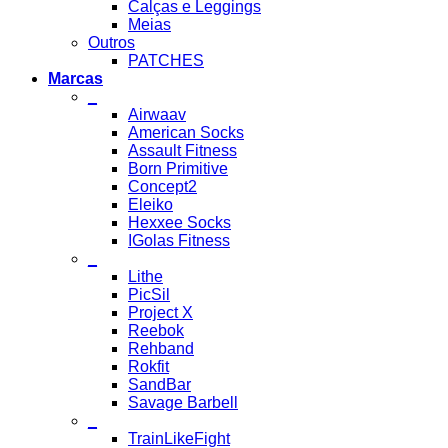
Calças e Leggings
Meias
Outros
PATCHES
Marcas
_
Airwaav
American Socks
Assault Fitness
Born Primitive
Concept2
Eleiko
Hexxee Socks
IGolas Fitness
_
Lithe
PicSil
Project X
Reebok
Rehband
Rokfit
SandBar
Savage Barbell
_
TrainLikeFight