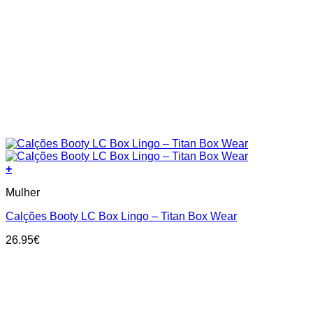
+
This
Mulher
product
has
Calções Booty LC Box Lingo – Titan Box Wear
multiple
variants.
26.95
€
The
options
may
be
chosen
on