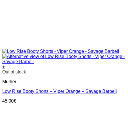
+
This
Out of stock
product
Mulher
has
multiple
Low Rise Booty Shorts – Viper Orange – Savage Barbell
variants.
The
45.00
€
options
may
be
chosen
on