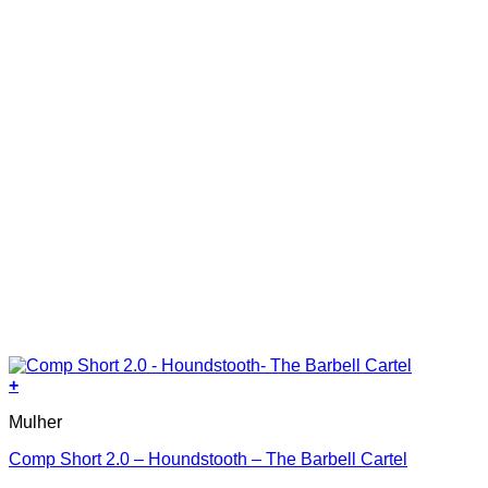
product
page
+
This
Mulher
product
has
Comp Short 2.0 – Houndstooth – The Barbell Cartel
multiple
variants.