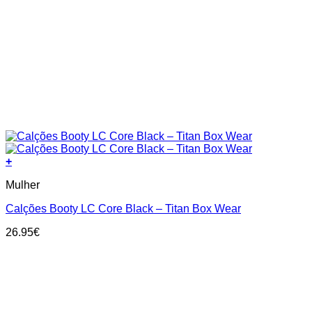
+
This
Mulher
product
has
Calções Booty LC Core Black – Titan Box Wear
multiple
variants.
26.95
€
The
options
may
be
chosen
on
the