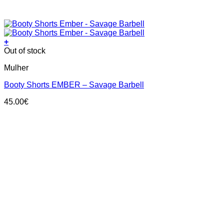
+
This
Out of stock
product
Mulher
has
multiple
Booty Shorts EMBER – Savage Barbell
variants.
The
45.00
€
options
may
be
chosen
on
the
product
page