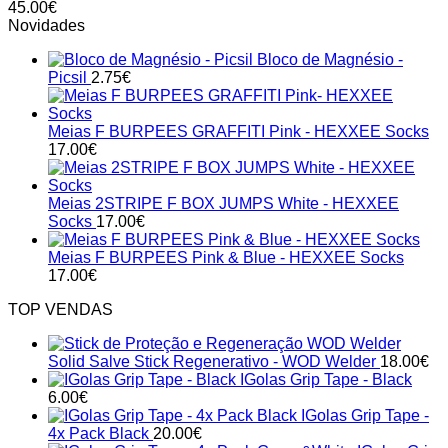
45.00
€
The
Novidades
options
may
Bloco de Magnésio -
be
Picsil
2.75
€
chosen
on
the
Meias F BURPEES GRAFFITI Pink - HEXXEE Socks
product
17.00
€
page
Meias 2STRIPE F BOX JUMPS White - HEXXEE
Socks
17.00
€
Meias F BURPEES Pink & Blue - HEXXEE Socks
17.00
€
TOP VENDAS
Solid Salve Stick Regenerativo - WOD Welder
18.00
€
IGolas Grip Tape - Black
6.00
€
IGolas Grip Tape -
4x Pack Black
20.00
€