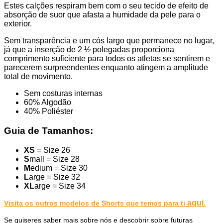
Estes calções respiram bem com o seu tecido de efeito de
absorção de suor que afasta a humidade da pele para o
exterior.
Sem transparência e um cós largo que permanece no lugar,
já que a inserção de 2 ½ polegadas proporciona
comprimento suficiente para todos os atletas se sentirem e
parecerem surpreendentes enquanto atingem a amplitude
total de movimento.
Sem costuras internas
60% Algodão
40% Poliéster
Guia de Tamanhos:
XS
= Size 26
S
mall = Size 28
M
edium = Size 30
L
arge = Size 32
XL
arge = Size 34
aqui
Visita os outros modelos de Shorts que temos para ti
.
Se quiseres saber mais sobre nós e descobrir sobre futuras