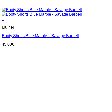
+
This
Mulher
product
has
Booty Shorts Blue Marble – Savage Barbell
multiple
variants.
45.00
€
The
options
may
be
chosen
on
the
product
page