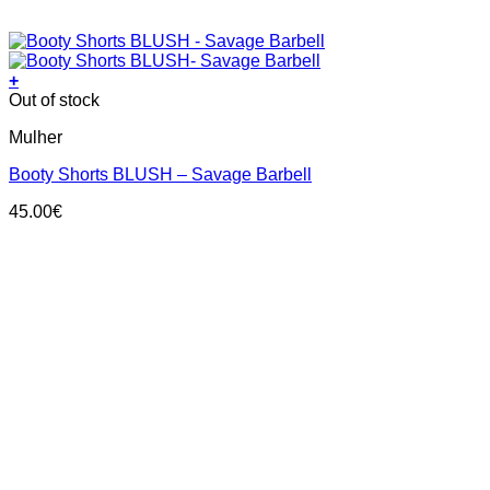
+
This
Out of stock
product
Mulher
has
multiple
Booty Shorts BLUSH – Savage Barbell
variants.
The
45.00
€
options
may
be
chosen
on
the
product
page