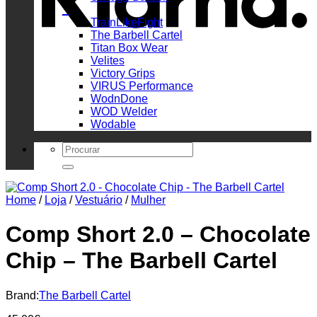
_
TrainLikeFight
The Barbell Cartel
Titan Box Wear
Velites
Victory Grips
VIRUS Performance
WodnDone
WOD Welder
Wodable
Search
for:
Home
/
Loja
/
Vestuário
/
Mulher
Comp Short 2.0 – Chocolate
Chip – The Barbell Cartel
Brand:
The Barbell Cartel