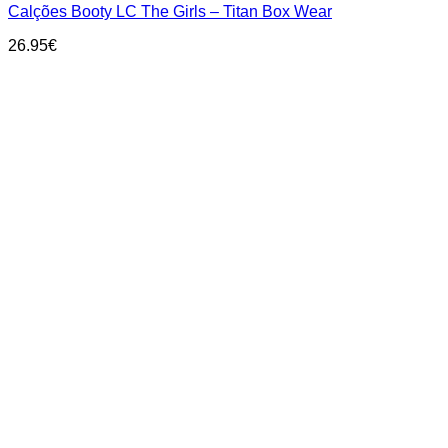
Calções Booty LC The Girls – Titan Box Wear
multiple
variants.
26.95
€
The
options
may
be
chosen
on
the
product
page