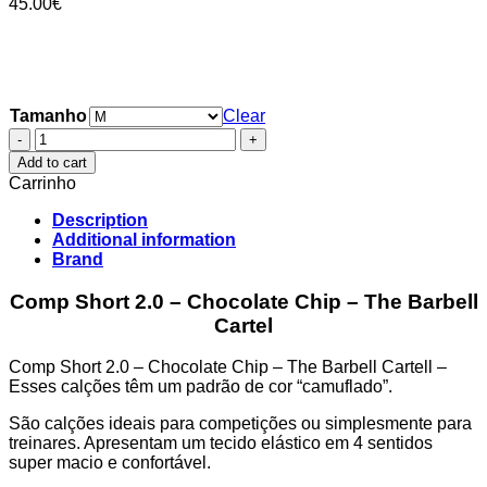
45.00
€
Tamanho
Clear
Comp
Short
Add to cart
2.0
Carrinho
-
Chocolate
Description
Chip
Additional information
-
Brand
The
Barbell
Comp Short 2.0 – Chocolate Chip – The Barbell
Cartel
Cartel
quantity
Comp Short 2.0 – Chocolate Chip – The Barbell Cartell –
Esses calções têm um padrão de cor “camuflado”.
São calções ideais para competições ou simplesmente para
treinares. Apresentam um tecido elástico em 4 sentidos
super macio e confortável.