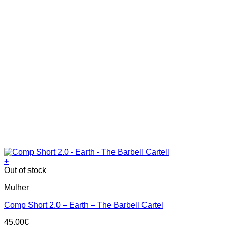
+
This
Out of stock
product
Mulher
has
multiple
Comp Short 2.0 – Earth – The Barbell Cartel
variants.
The
45.00
€
options