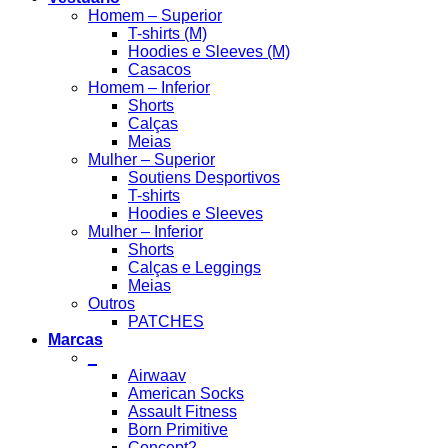
Homem – Superior
T-shirts (M)
Hoodies e Sleeves (M)
Casacos
Homem – Inferior
Shorts
Calças
Meias
Mulher – Superior
Soutiens Desportivos
T-shirts
Hoodies e Sleeves
Mulher – Inferior
Shorts
Calças e Leggings
Meias
Outros
PATCHES
Marcas
_
Airwaav
American Socks
Assault Fitness
Born Primitive
Concept2