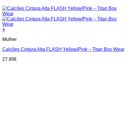
+
This
Mulher
product
has
Calções Cintura Alta FLASH Yellow/Pink – Titan Box Wear
multiple
variants.
27.95
€
The
options
may
be
chosen
on
the
product
page