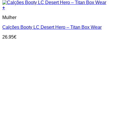
+
This
Mulher
product
has
Calções Booty LC Desert Hero – Titan Box Wear
multiple
variants.
26.95
€
The
options
may
be
chosen
on
the
product
page