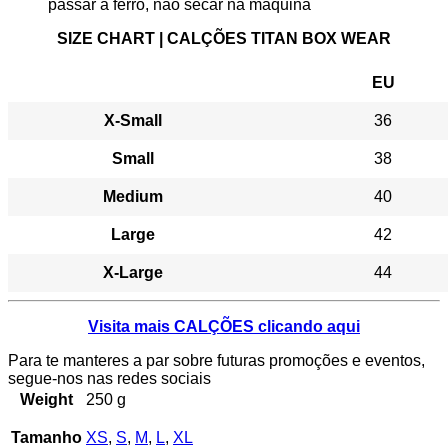
passar a ferro, não secar na máquina
SIZE CHART | CALÇÕES TITAN BOX WEAR
EU
X-Small
36
Small
38
Medium
40
Large
42
X-Large
44
Visita mais CALÇÕES clicando aqui
Para te manteres a par sobre futuras promoções e eventos,
segue-nos nas redes sociais
Weight
250 g
Tamanho
XS
,
S
,
M
,
L
,
XL