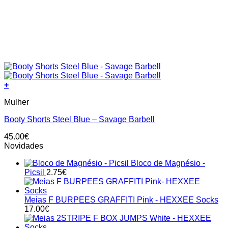
+
This
Mulher
product
has
Booty Shorts Steel Blue – Savage Barbell
multiple
variants.
45.00
€
The
Novidades
options
may
Bloco de Magnésio -
be
Picsil
2.75
€
chosen
on
the
Meias F BURPEES GRAFFITI Pink - HEXXEE Socks
product
17.00
€
page