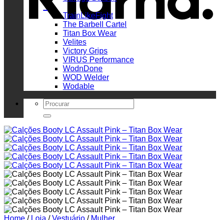
_
TrainLikeFight
The Barbell Cartel
Titan Box Wear
Velites
Victory Grips
VIRUS Performance
WodnDone
WOD Welder
Wodable
Search
for:
Home
/
Loja
/
Vestuário
/
Mulher