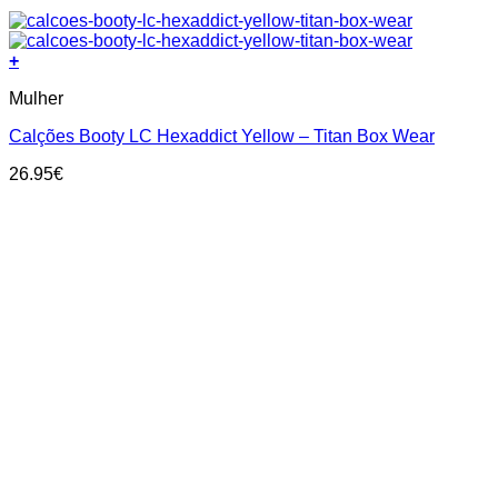
+
This
Mulher
product
has
Calções Booty LC Hexaddict Yellow – Titan Box Wear
multiple
variants.
26.95
€
The
options
may
be
chosen
on
the
product
page