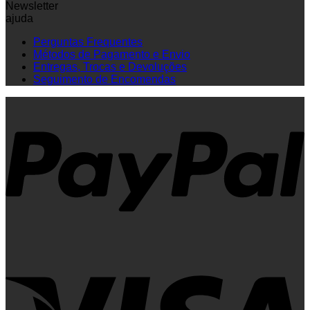
Newsletter
ajuda
Perguntas Frequentes
Métodos de Pagamento e Envio
Entregas, Trocas e Devoluções
Seguimento de Encomendas
P
V