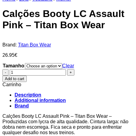
Calções Booty LC Assault
Pink – Titan Box Wear
Brand:
Titan Box Wear
26.95
€
Tamanho
Clear
Calções
Booty
Add to cart
LC
Carrinho
Assault
Pink
Description
–
Additional information
Titan
Brand
Box
Wear
Calções Booty LC Assault Pink – Titan Box Wear –
quantity
Produzidas com lycra de alta qualidade. Cintura larga: não
dobra nem escorrega. Fica seca e pronto para enfrentar
qualquer desafio nos teus treinos.