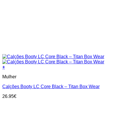
+
This
Mulher
product
has
Calções Booty LC Core Black – Titan Box Wear
multiple
variants.
26.95
€
The
options
may
be
chosen
on
the