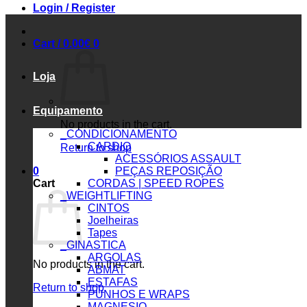
Login / Register
Cart /
0.00
€
0
Loja
Equipamento
No products in the cart.
_CONDICIONAMENTO
CARDIO
Return to shop
ACESSÓRIOS ASSAULT
0
PEÇAS REPOSIÇÃO
Cart
CORDAS | SPEED ROPES
_WEIGHTLIFTING
CINTOS
Joelheiras
Tapes
_GINASTICA
ARGOLAS
No products in the cart.
ABMAT
ESTAFAS
Return to shop
PUNHOS E WRAPS
MAGNESIO