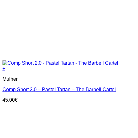
+
This
Mulher
product
has
Comp Short 2.0 – Pastel Tartan – The Barbell Cartel
multiple
variants.
45.00
€
The
options
may
be
chosen
on
the