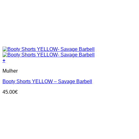
+
This
Mulher
product
has
Booty Shorts YELLOW – Savage Barbell
multiple
variants.
45.00
€
The
options
may
be
chosen
on
the
product
page