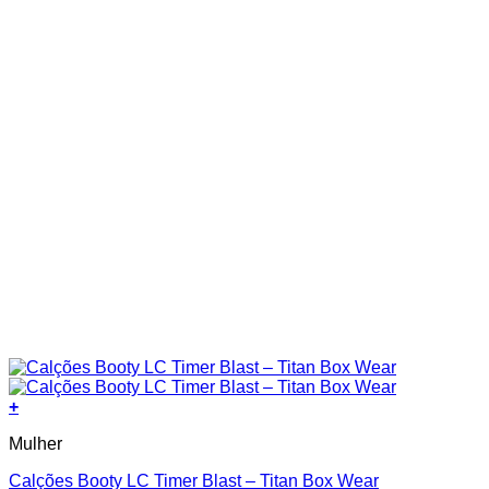
product
page
+
This
Mulher
product
has
Calções Booty LC Timer Blast – Titan Box Wear
multiple