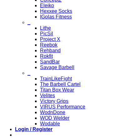
Eleiko
Hexxee Socks
IGolas Fitness
_
Lithe
PicSil
Project X
Reebok
Rehband
Rokfit
SandBar
Savage Barbell
_
TrainLikeFight
The Barbell Cartel
Titan Box Wear
Velites
Victory Grips
VIRUS Performance
WodnDone
WOD Welder
Wodable
Login / Register