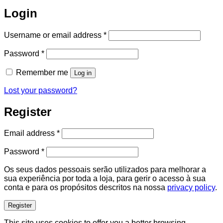
Login
Required
Username or email address
*
Required
Password
*
Remember me
Log in
Lost your password?
Register
Required
Email address
*
Required
Password
*
Os seus dados pessoais serão utilizados para melhorar a
sua experiência por toda a loja, para gerir o acesso à sua
conta e para os propósitos descritos na nossa
privacy policy
.
Register
This site uses cookies to offer you a better browsing