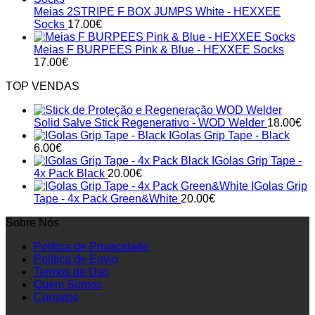
Meias 2STRIPE F BOX JUMPS White - HEXXEE
Socks
17.00
€
Meias F BURPEES Pink & Blue - HEXXEE Socks
17.00
€
TOP VENDAS
Solid Salve Stick Regenerativo - WOD Welder
18.00
€
IGolas Grip Tape - Black
6.00
€
IGolas Grip Tape -
4x Pack Black
20.00
€
IGolas Grip
Tape - 4x Pack Green&White
20.00
€
Sobre Nós
Política de Privacidade
Política de Envio
Termos de Uso
Quem Somos
Contatos