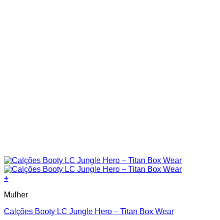
product
page
+
This
Mulher
product
has
Calções Booty LC Jungle Hero – Titan Box Wear
multiple