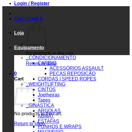
Login / Register
Cart /
0.00
€
0
Loja
Equipamento
No products in the cart.
_CONDICIONAMENTO
CARDIO
Return to shop
ACESSÓRIOS ASSAULT
0
PEÇAS REPOSIÇÃO
Cart
CORDAS | SPEED ROPES
_WEIGHTLIFTING
CINTOS
Joelheiras
Tapes
_GINASTICA
ARGOLAS
No products in the cart.
ABMAT
ESTAFAS
Return to shop
PUNHOS E WRAPS
MAGNESIO