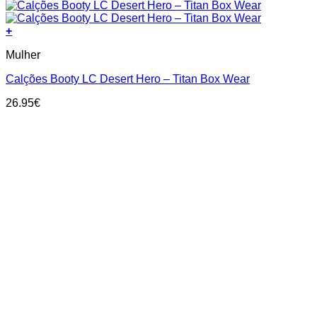
+
This
Mulher
product
has
Calções Booty LC Desert Hero – Titan Box Wear
multiple
variants.
26.95
€
The
options
may
be
chosen
on
the
product
page