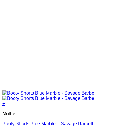
+
This
Mulher
product
has
Booty Shorts Blue Marble – Savage Barbell
multiple
variants.