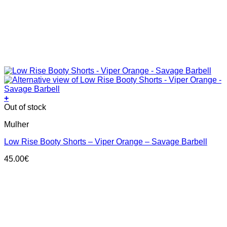
+
This
Out of stock
product
Mulher
has
multiple
Low Rise Booty Shorts – Viper Orange – Savage Barbell
variants.
The
45.00
€
options
may
be
chosen
on
the
product
page