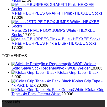
Picsil
2.75
€
chosen
on
the
Meias F BURPEES GRAFFITI Pink - HEXXEE Socks
product
17.00
€
page
Meias 2STRIPE F BOX JUMPS White - HEXXEE
Socks
17.00
€
Meias F BURPEES Pink & Blue - HEXXEE Socks
17.00
€
TOP VENDAS
Solid Salve Stick Regenerativo - WOD Welder
18.00
€
IGolas Grip Tape - Black
6.00
€
IGolas Grip Tape -
4x Pack Black
20.00
€
IGolas Grip
Tape - 4x Pack Green&White
20.00
€
Sobre Nós