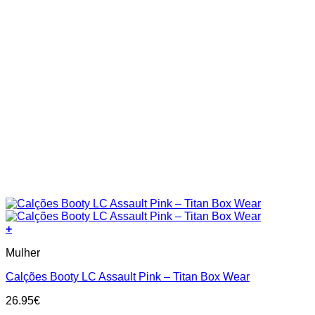
+
This
Mulher
product
has
Calções Booty LC Assault Pink – Titan Box Wear
multiple
variants.
26.95
€
The