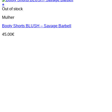
+
This
Out of stock
product
Mulher
has
multiple
Booty Shorts BLUSH – Savage Barbell
variants.
The
45.00
€
options
may
be
chosen
on
the
product
page