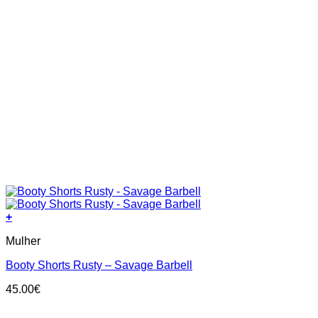
+
This
Mulher
product
has
Booty Shorts Rusty – Savage Barbell
multiple
variants.
45.00
€
The
options