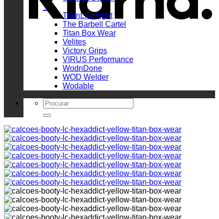
_
TrainLikeFight
The Barbell Cartel
Titan Box Wear
Velites
Victory Grips
VIRUS Performance
WodnDone
WOD Welder
Wodable
Search
for: