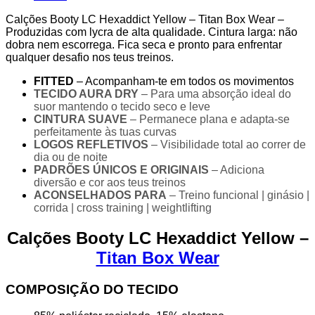
Box
Wear
Calções Booty LC Hexaddict Yellow – Titan Box Wear –
quantity
Produzidas com lycra de alta qualidade. Cintura larga: não
dobra nem escorrega. Fica seca e pronto para enfrentar
qualquer desafio nos teus treinos.
FITTED
– Acompanham-te em todos os movimentos
TECIDO AURA DRY
– Para uma absorção ideal do
suor mantendo o tecido seco e leve
CINTURA SUAVE
– Permanece plana e adapta-se
perfeitamente às tuas curvas
LOGOS REFLETIVOS
– Visibilidade total ao correr de
dia ou de noite
PADRÕES ÚNICOS E ORIGINAIS
– Adiciona
diversão e cor aos teus treinos
ACONSELHADOS PARA
– Treino funcional | ginásio |
corrida | cross training | weightlifting
Calções Booty LC Hexaddict Yellow –
Titan Box Wear
COMPOSIÇÃO DO TECIDO