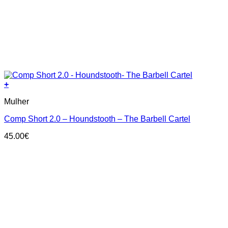
+
This
Mulher
product
has
Comp Short 2.0 – Houndstooth – The Barbell Cartel
multiple
variants.
45.00
€
The
options
may
be
chosen
on
the
product
page