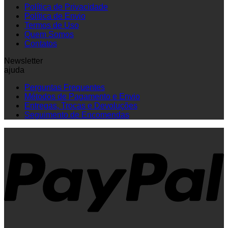
Política de Privacidade
Política de Envio
Termos de Uso
Quem Somos
Contatos
Newsletter
ajuda
Perguntas Frequentes
Métodos de Pagamento e Envio
Entregas, Trocas e Devoluções
Seguimento de Encomendas
P