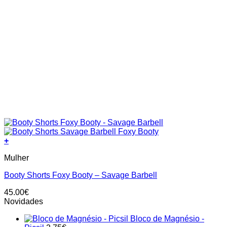
+
This
Mulher
product
has
Booty Shorts Foxy Booty – Savage Barbell
multiple
variants.
45.00
€
The
Novidades
options
may
Bloco de Magnésio -
be