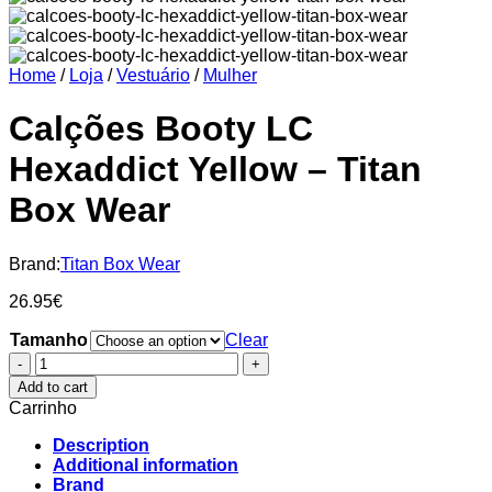
Home
/
Loja
/
Vestuário
/
Mulher
Calções Booty LC
Hexaddict Yellow – Titan
Box Wear
Brand:
Titan Box Wear
26.95
€
Tamanho
Clear
Calções
Booty
Add to cart
LC
Carrinho
Hexaddict
Yellow
Description
–
Additional information
Titan
Brand