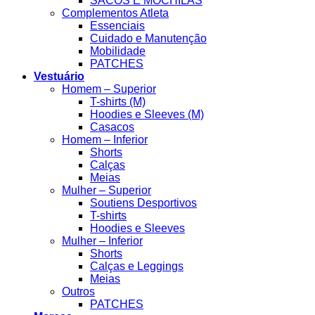
SACOS E MOCHILAS
Complementos Atleta
Essenciais
Cuidado e Manutenção
Mobilidade
PATCHES
Vestuário
Homem – Superior
T-shirts (M)
Hoodies e Sleeves (M)
Casacos
Homem – Inferior
Shorts
Calças
Meias
Mulher – Superior
Soutiens Desportivos
T-shirts
Hoodies e Sleeves
Mulher – Inferior
Shorts
Calças e Leggings
Meias
Outros
PATCHES