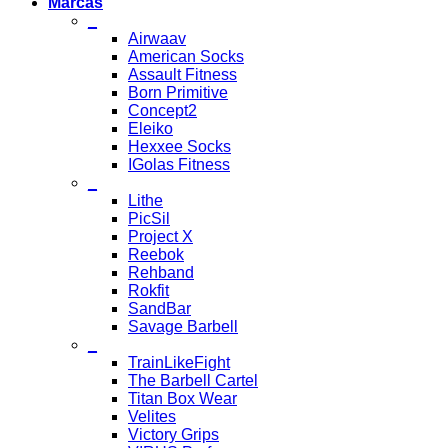
Marcas
_
Airwaav
American Socks
Assault Fitness
Born Primitive
Concept2
Eleiko
Hexxee Socks
IGolas Fitness
_
Lithe
PicSil
Project X
Reebok
Rehband
Rokfit
SandBar
Savage Barbell
_
TrainLikeFight
The Barbell Cartel
Titan Box Wear
Velites
Victory Grips