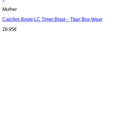
This
Mulher
product
has
Calções Booty LC Timer Blast – Titan Box Wear
multiple
variants.
26.95
€
The
options
may
be
chosen
on
the
product
page