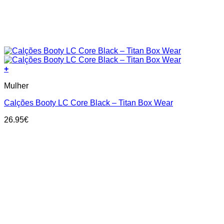
+
This
Mulher
product
has
Calções Booty LC Core Black – Titan Box Wear
multiple
variants.
26.95
€
The
options
may
be
chosen
on
the
product
page