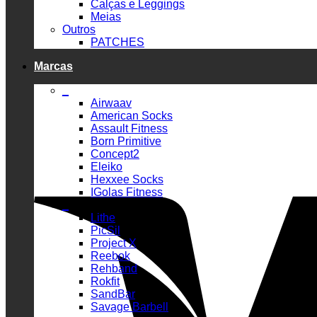
Calças e Leggings
Meias
Outros
PATCHES
Marcas
_
Airwaav
American Socks
Assault Fitness
Born Primitive
Concept2
Eleiko
Hexxee Socks
IGolas Fitness
_
Lithe
PicSil
Project X
Reebok
Rehband
Rokfit
SandBar
Savage Barbell