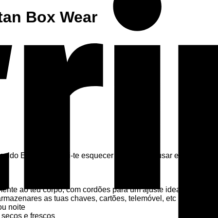
tan Box Wear
do Endurance vai-te esquecer que estás a usar estes calções: 
ente ao teu corpo, com cordões para um ajuste ideal
rmazenares as tuas chaves, cartões, telemóvel, etc
ou noite
 secos e frescos