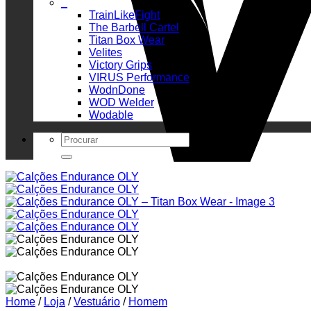
_
TrainLikeFight
The Barbell Cartel
Titan Box Wear
Velites
Victory Grips
VIRUS Performance
WodnDone
WOD Welder
Wodable
Search
for:
Home
/
Loja
/
Vestuário
/
Homem