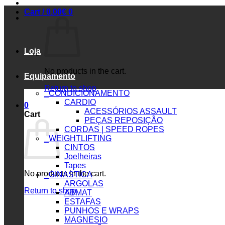
Cart /
0.00
€
0
Loja
No products in the cart.
Equipamento
Return to shop
_CONDICIONAMENTO
CARDIO
0
ACESSÓRIOS ASSAULT
Cart
PEÇAS REPOSIÇÃO
CORDAS | SPEED ROPES
_WEIGHTLIFTING
CINTOS
Joelheiras
Tapes
No products in the cart.
_GINASTICA
ARGOLAS
Return to shop
ABMAT
ESTAFAS
PUNHOS E WRAPS
MAGNESIO