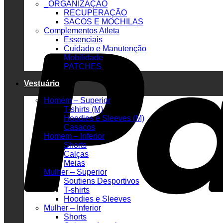
_ORGANIZAÇÃO
RECUPERAÇÃO
SACOS E MOCHILAS
Complementos Atleta
Essenciais
Cuidado e Manutenção
Mobilidade
PATCHES
Vestuário
Homem – Superior
T-shirts (M)
Hoodies e Sleeves (M)
Casacos
Homem – Inferior
Shorts
Calças
Meias
Mulher – Superior
Soutiens Desportivos
T-shirts
Hoodies e Sleeves
Mulher – Inferior
Shorts