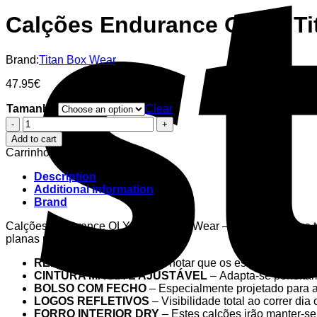
Calções Endurance OLY – Ti
Brand:
Titan Box Wear
47.95
€
Tamanho
Clear
Calções
Endurance
Add to cart
OLY
Carrinho
–
Titan
Description
Box
Additional information
Wear
Brand
quantity
Calções Endurance OLY – Titan Box Wear – Graças ao novo teci
planas para evitar atrito.
RELAXED FIT
– Não vais notar que os estás a usar
CINTURA MACIA E AJUSTÁVEL
– Adapta-se perfeitam
BOLSO COM FECHO
– Especialmente projetado para a
LOGOS REFLETIVOS
– Visibilidade total ao correr dia 
FORRO INTERIOR DRY
– Estes calções irão manter-se