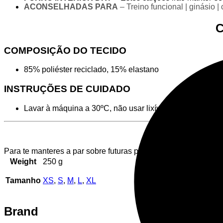
ACONSELHADAS PARA
– Treino funcional | ginásio | 
C
COMPOSIÇÃO DO TECIDO
85% poliéster reciclado, 15% elastano
INSTRUÇÕES DE CUIDADO
Lavar à máquina a 30ºC, não usar lixívia ou cloro, não p
Para te manteres a par sobre futuras promoções e eventos, s
Weight
250 g
Tamanho
XS
,
S
,
M
,
L
,
XL
Brand