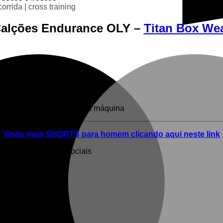
corrida | cross training
alções Endurance OLY –
Titan Box We
assar a ferro, não secar na máquina
Visita mais SHORTS para homem clicando aqui neste link
egue-nos nas redes sociais