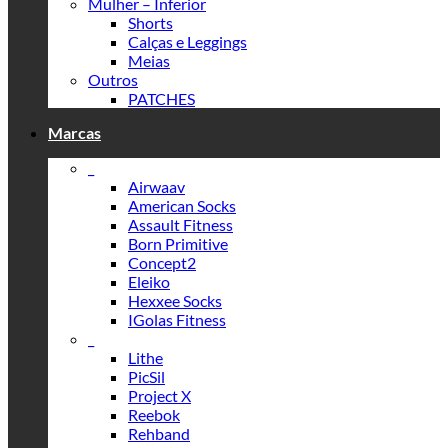
Mulher – Inferior
Shorts
Calças e Leggings
Meias
Outros
PATCHES
Marcas
_
Airwaav
American Socks
Assault Fitness
Born Primitive
Concept2
Eleiko
Hexxee Socks
IGolas Fitness
_
Lithe
PicSil
Project X
Reebok
Rehband