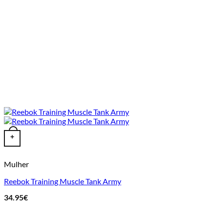
This product has multiple variants. The options may be chosen o
+
Mulher
Reebok Training Muscle Tank Army
34.95
€