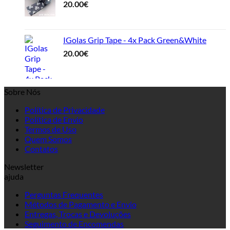
20.00
€
IGolas Grip Tape - 4x Pack Green&White
20.00
€
Sobre Nós
Política de Privacidade
Política de Envio
Termos de Uso
Quem Somos
Contatos
Newsletter
ajuda
Perguntas Frequentes
Métodos de Pagamento e Envio
Entregas, Trocas e Devoluções
Seguimento de Encomendas