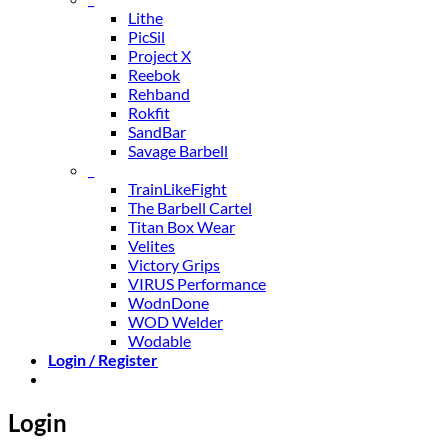
Lithe
PicSil
Project X
Reebok
Rehband
Rokfit
SandBar
Savage Barbell
_
TrainLikeFight
The Barbell Cartel
Titan Box Wear
Velites
Victory Grips
VIRUS Performance
WodnDone
WOD Welder
Wodable
Login / Register
Login