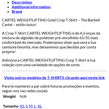
Description
Additional information
Brand
CARTEL WEIGHTLIFTING Gold Crop T-Shirt – The Barbell
Cartel – estilo único!
A Crop T-Shirt CARTEL WEIGHTLIFTING é de 4,3 onças da
mistura de algodão de poliéster pré-encolhido 65/35 mais
confortável do mercado. Poderíamos dizer que será a tua
camisola favorita, mas deixaremos que decidas por conta
própria!
Adiciona a CARTEL WEIGHTLIFTING Crop T-Shirt à tua
coleção com uma variedade de opções de cores.
Visita outros modelos de T-SHIRTS clicando aqui neste link
Para te manteres a par sobre futuras promoções e eventos,
segue-nos nas redes sociais
Weight
N/A
Tamanho
XS
,
S
,
M
,
L
,
XL