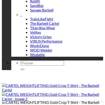
Rokfit
SandBar
Savage Barbell
_
TrainLikeFight
The Barbell Cartel
Titan Box Wear
Velites
Victory Grips
VIRUS Performance
WodnDone
WOD Welder
Wodable
Search
for: