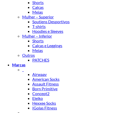
Shorts
Calças
Meias
Mulher – Superior
Soutiens Desportivos
T-shirts
Hoodies e Sleeves
Mulher – Inferior
Shorts
Calças e Leggings
Meias
Outros
PATCHES
Marcas
_
Airwaav
American Socks
Assault Fitness
Born Primitive
Concept2
Eleiko
Hexxee Socks
IGolas Fitness
_