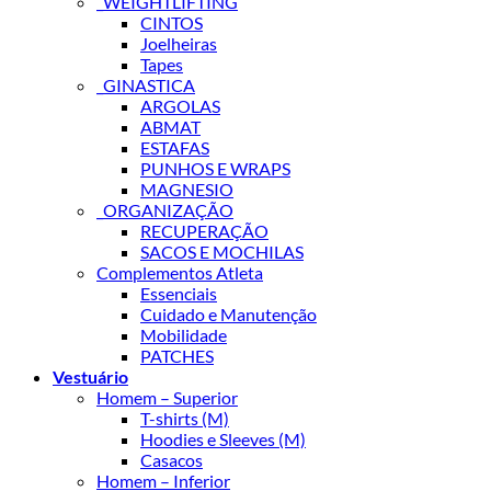
_WEIGHTLIFTING
CINTOS
Joelheiras
Tapes
_GINASTICA
ARGOLAS
ABMAT
ESTAFAS
PUNHOS E WRAPS
MAGNESIO
_ORGANIZAÇÃO
RECUPERAÇÃO
SACOS E MOCHILAS
Complementos Atleta
Essenciais
Cuidado e Manutenção
Mobilidade
PATCHES
Vestuário
Homem – Superior
T-shirts (M)
Hoodies e Sleeves (M)
Casacos
Homem – Inferior