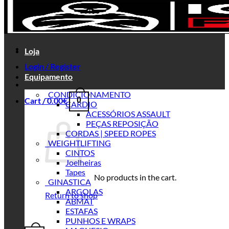
Loja
Login / Register
Equipamento
_CONDICIONAMENTO
Cart /
0.00
€
0
CARDIO
ACESSÓRIOS ASSAULT
PEÇAS REPOSIÇÃO
CORDAS | SPEED ROPES
_WEIGHTLIFTING
CINTOS
Joelheiras
Tapes
No products in the cart.
_GINASTICA
ARGOLAS
Return to shop
ABMAT
ESTAFAS
PUNHOS E WRAPS