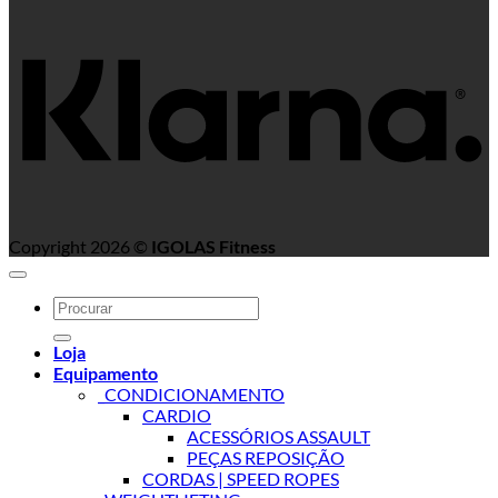
K
Copyright 2026 ©
IGOLAS Fitness
Search
for:
Loja
Equipamento
_CONDICIONAMENTO
CARDIO
ACESSÓRIOS ASSAULT
PEÇAS REPOSIÇÃO
CORDAS | SPEED ROPES