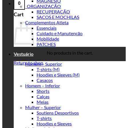
MAGNESIO
0
_ORGANIZAÇÃO
RECUPERAÇÃO
Cart
SACOS E MOCHILAS
Complementos Atleta
Essenciais
Cuidado e Manutenção
Mobilidade
PATCHES
No products in the cart.
Vestuário
Return to shop
Homem – Superior
T-shirts (M)
Hoodies e Sleeves (M)
Casacos
Homem – Inferior
Shorts
Calças
Meias
Mulher – Superior
Soutiens Desportivos
T-shirts
Hoodies e Sleeves