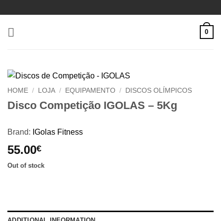
Skip
to
content
0
HOME
/
LOJA
/
EQUIPAMENTO
/
DISCOS OLÍMPICOS
Disco Competição IGOLAS – 5Kg
Brand:
IGolas Fitness
55.00
€
Out of stock
ADDITIONAL INFORMATION