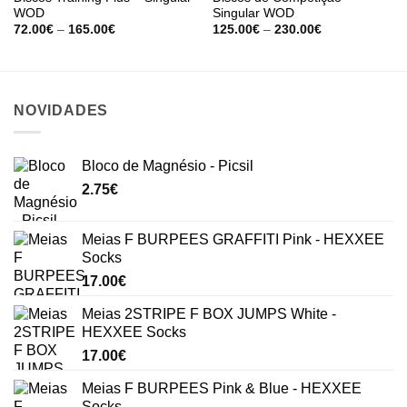
WOD
Singular WOD
Price
Price
72.00
€
–
165.00
€
125.00
€
–
230.00
€
range:
range:
72.00€
125.00€
through
through
165.00€
230.00€
NOVIDADES
Bloco de Magnésio - Picsil
2.75
€
Meias F BURPEES GRAFFITI Pink - HEXXEE
Socks
17.00
€
Meias 2STRIPE F BOX JUMPS White -
HEXXEE Socks
17.00
€
Meias F BURPEES Pink & Blue - HEXXEE
Socks