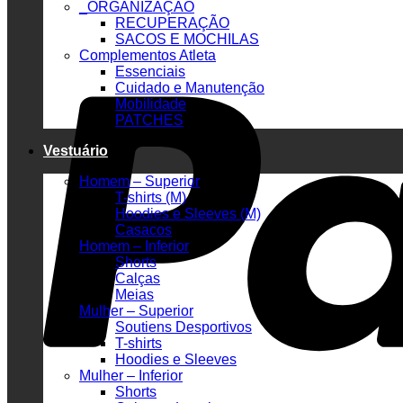
_ORGANIZAÇÃO
RECUPERAÇÃO
SACOS E MOCHILAS
Complementos Atleta
Essenciais
Cuidado e Manutenção
Mobilidade
PATCHES
Vestuário
Homem – Superior
T-shirts (M)
Hoodies e Sleeves (M)
Casacos
Homem – Inferior
Shorts
Calças
Meias
Mulher – Superior
Soutiens Desportivos
T-shirts
Hoodies e Sleeves
Mulher – Inferior
Shorts