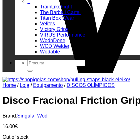
_
TrainLikeFight
The Barbell Cartel
Titan Box Wear
Velites
Victory Grips
VIRUS Performance
WodnDone
WOD Welder
Wodable
Search
for:
Home
/
Loja
/
Equipamento
/
DISCOS OLÍMPICOS
Disco Fracional Friction Gri
Brand:
Singular Wod
16.00
€
Out of stock