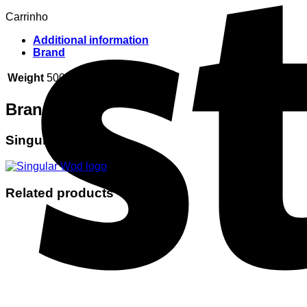
Carrinho
Additional information
Brand
Weight
500 g
Brand
Singular Wod
Related products