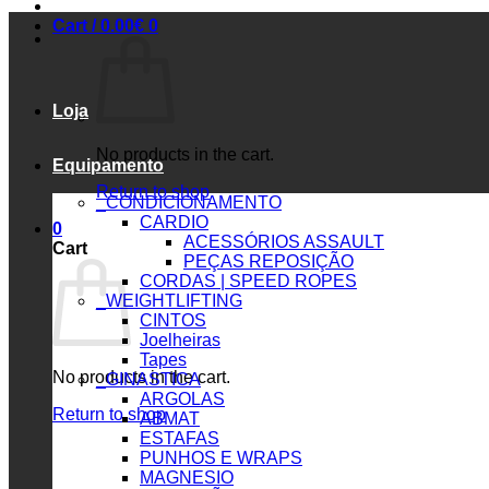
Cart /
0.00
€
0
Loja
No products in the cart.
Equipamento
Return to shop
_CONDICIONAMENTO
CARDIO
0
ACESSÓRIOS ASSAULT
Cart
PEÇAS REPOSIÇÃO
CORDAS | SPEED ROPES
_WEIGHTLIFTING
CINTOS
Joelheiras
Tapes
No products in the cart.
_GINASTICA
ARGOLAS
Return to shop
ABMAT
ESTAFAS
PUNHOS E WRAPS
MAGNESIO