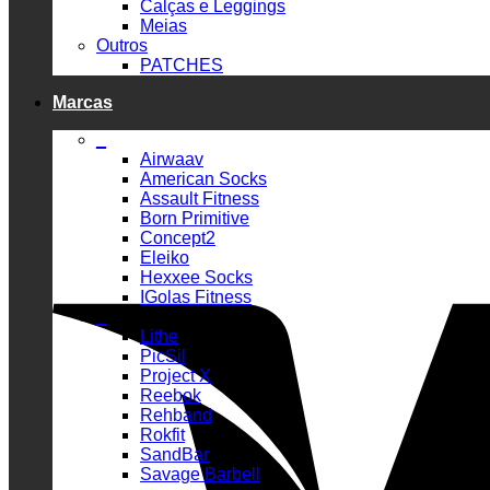
Calças e Leggings
Meias
Outros
PATCHES
Marcas
_
Airwaav
American Socks
Assault Fitness
Born Primitive
Concept2
Eleiko
Hexxee Socks
IGolas Fitness
_
Lithe
PicSil
Project X
Reebok
Rehband
Rokfit
SandBar
Savage Barbell